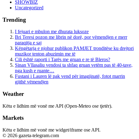
SHOWBIZ
Uncategorized
Trending
I fejuari e mbulon me dhurata luksoze
Bri Teresi pozon me librin në dorë, por vëmendjen e merr
paraqitja e saj
Këngëtarja e njohur publikon PAMJET tronditëse ku drejtori
muzikor tenton abuzimin me të
Cili është raporti i Tarës me gruan e re të Bleros?
Sinan Vllasaliu vendosi ta shfaq gruan vetëm pas të 40-tave,
nga kush e ruante…
Fustani i Lauren lë pak vend për imagjinatë, fotot marrin
gjithë vëmendjen
Weather
Këtu e lidhim më vonë me API (Open-Meteo ose tjetër).
Markets
Këtu e lidhim më vonë me widget/iframe ose API.
© 2026 gazeta-telegram.com