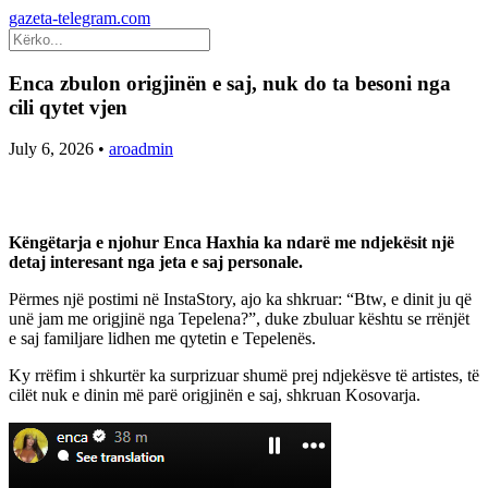
gazeta-telegram.com
Enca zbulon origjinën e saj, nuk do ta besoni nga
cili qytet vjen
July 6, 2026
•
aroadmin
Këngëtarja e njohur Enca Haxhia ka ndarë me ndjekësit një
detaj interesant nga jeta e saj personale.
Përmes një postimi në InstaStory, ajo ka shkruar: “Btw, e dinit ju që
unë jam me origjinë nga Tepelena?”, duke zbuluar kështu se rrënjët
e saj familjare lidhen me qytetin e Tepelenës.
Ky rrëfim i shkurtër ka surprizuar shumë prej ndjekësve të artistes, të
cilët nuk e dinin më parë origjinën e saj, shkruan Kosovarja.