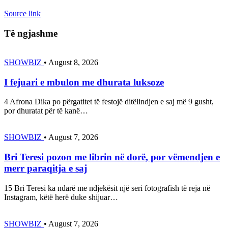
Source link
Të ngjashme
SHOWBIZ
•
August 8, 2026
I fejuari e mbulon me dhurata luksoze
4 Afrona Dika po përgatitet të festojë ditëlindjen e saj më 9 gusht,
por dhuratat për të kanë…
SHOWBIZ
•
August 7, 2026
Bri Teresi pozon me librin në dorë, por vëmendjen e
merr paraqitja e saj
15 Bri Teresi ka ndarë me ndjekësit një seri fotografish të reja në
Instagram, këtë herë duke shijuar…
SHOWBIZ
•
August 7, 2026