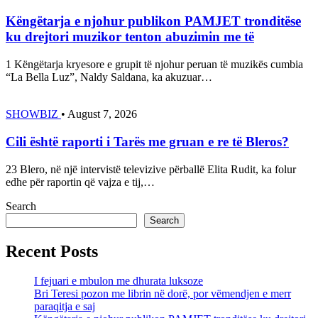
Këngëtarja e njohur publikon PAMJET tronditëse
ku drejtori muzikor tenton abuzimin me të
1 Këngëtarja kryesore e grupit të njohur peruan të muzikës cumbia
“La Bella Luz”, Naldy Saldana, ka akuzuar…
SHOWBIZ
•
August 7, 2026
Cili është raporti i Tarës me gruan e re të Bleros?
23 Blero, në një intervistë televizive përballë Elita Rudit, ka folur
edhe për raportin që vajza e tij,…
Search
Search
Recent Posts
I fejuari e mbulon me dhurata luksoze
Bri Teresi pozon me librin në dorë, por vëmendjen e merr
paraqitja e saj