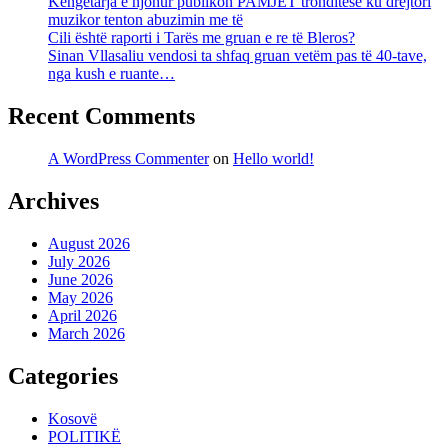
Këngëtarja e njohur publikon PAMJET tronditëse ku drejtori
muzikor tenton abuzimin me të
Cili është raporti i Tarës me gruan e re të Bleros?
Sinan Vllasaliu vendosi ta shfaq gruan vetëm pas të 40-tave,
nga kush e ruante…
Recent Comments
A WordPress Commenter
on
Hello world!
Archives
August 2026
July 2026
June 2026
May 2026
April 2026
March 2026
Categories
Kosovë
POLITIKË