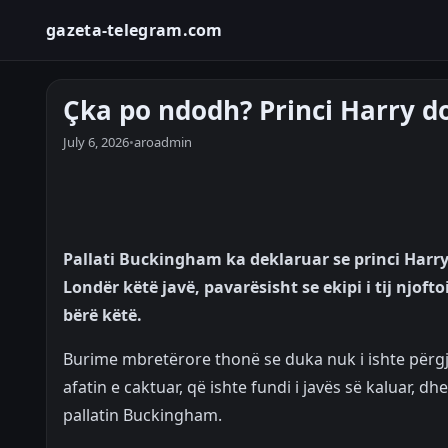
gazeta-telegram.com
Çka po ndodh? Princi Harry d
July 6, 2026
•
aroadmin
Pallati Buckingham ka deklaruar se princi Harry n
Londër këtë javë, pavarësisht se ekipi i tij njoft
bërë këtë.
Burime mbretërore thonë se duka nuk i ishte përgji
afatin e caktuar, që ishte fundi i javës së kaluar,
pallatin Buckingham.