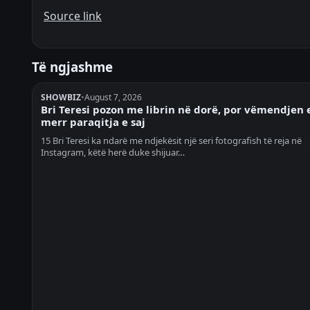
Source link
Të ngjashme
SHOWBIZ
•
August 7, 2026
Bri Teresi pozon me librin në dorë, por vëmendjen 
merr paraqitja e saj
15 Bri Teresi ka ndarë me ndjekësit një seri fotografish të reja në
Instagram, këtë herë duke shijuar…