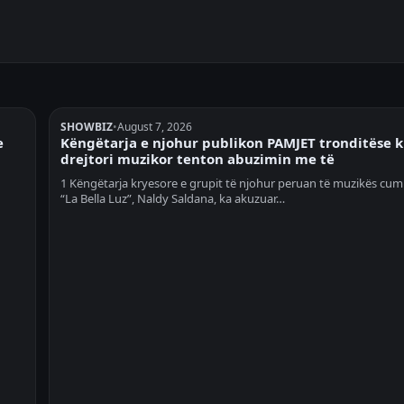
SHOWBIZ
•
August 7, 2026
e
Këngëtarja e njohur publikon PAMJET tronditëse 
drejtori muzikor tenton abuzimin me të
1 Këngëtarja kryesore e grupit të njohur peruan të muzikës cum
“La Bella Luz”, Naldy Saldana, ka akuzuar…