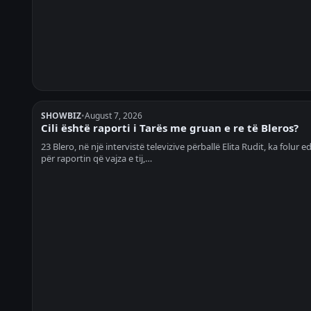
SHOWBIZ
•
August 7, 2026
Cili është raporti i Tarës me gruan e re të Bleros?
23 Blero, në një intervistë televizive përballë Elita Rudit, ka folur e
për raportin që vajza e tij,…