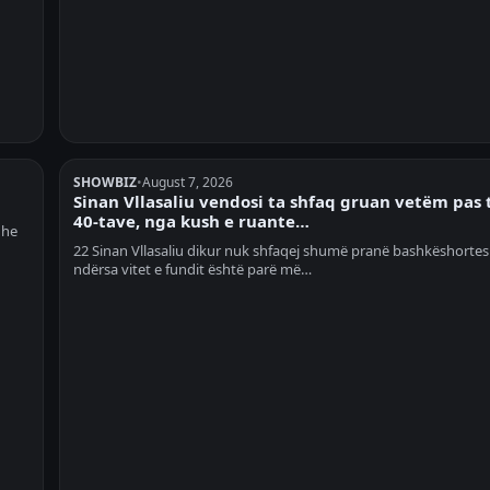
SHOWBIZ
•
August 7, 2026
Sinan Vllasaliu vendosi ta shfaq gruan vetëm pas 
40-tave, nga kush e ruante…
dhe
22 Sinan Vllasaliu dikur nuk shfaqej shumë pranë bashkëshortes s
ndërsa vitet e fundit është parë më…