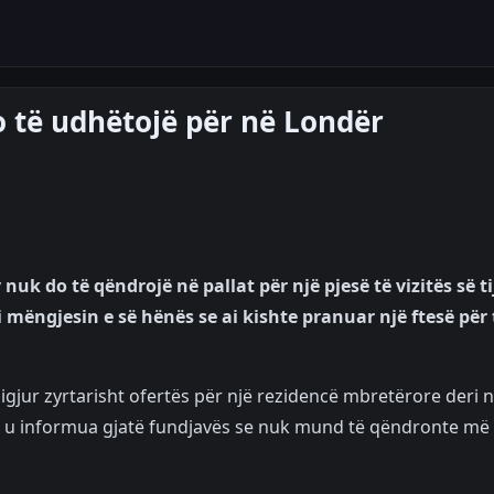
o të udhëtojë për në Londër
uk do të qëndrojë në pallat për një pjesë të vizitës së ti
oi mëngjesin e së hënës se ai kishte pranuar një ftesë për 
gjur zyrtarisht ofertës për një rezidencë mbretërore deri 
 dhe u informua gjatë fundjavës se nuk mund të qëndronte më