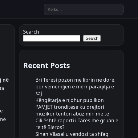
Search
Search
Recent Posts
Bri Teresi pozon me librin në dorë,
j në
por vëmendjen e merr paraqitja e
ta
saj
Këngëtarja e njohur publikon
PAMJET tronditëse ku drejtori
në
muzikor tenton abuzimin me të
 në
Cili është raporti i Tarës me gruan e
re të Bleros?
Sinan Vllasaliu vendosi ta shfaq