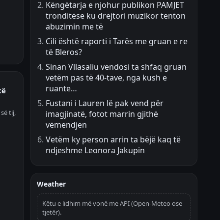
Këngëtarja e njohur publikon PAMJET
tronditëse ku drejtori muzikor tenton
abuzimin me të
Cili është raporti i Tarës me gruan e re
të Bleros?
Sinan Vllasaliu vendosi ta shfaq gruan
vetëm pas të 40-tave, nga kush e
ruante…
të
Fustani i Lauren lë pak vend për
ë tij,
imagjinatë, fotot marrin gjithë
vëmendjen
Vetëm ky person arrin ta bëjë kaq të
ndjeshme Leonora Jakupin
Weather
Këtu e lidhim më vonë me API (Open-Meteo ose
tjetër).