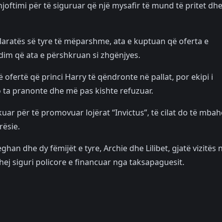
oftimi për të siguruar që një mysafir të mund të pritet dhe
klaratës së tyre të mëparshme, ata e kuptuan që oferta e
ndim që ata e përshkruan si zhgënjyes.
ë ofertë që princi Harry të qëndronte në pallat, por ekipi i
o ta pranonte dhe më pas kishte refuzuar.
ar për të promovuar lojërat “Invictus”, të cilat do të mba
rësie.
an dhe dy fëmijët e tyre, Archie dhe Lilibet, gjatë vizitës 
ohej siguri policore e financuar nga taksapaguesit.