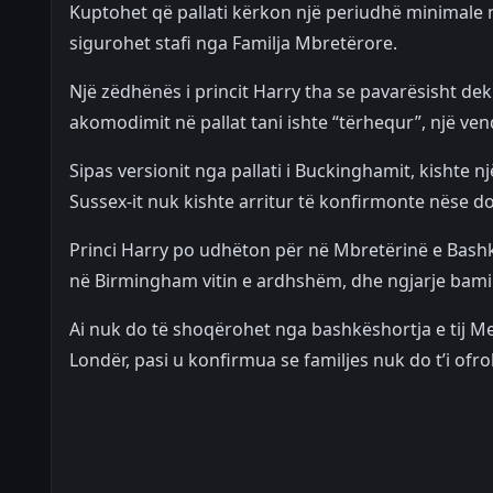
Kuptohet që pallati kërkon një periudhë minimale nj
sigurohet stafi nga Familja Mbretërore.
Një zëdhënës i princit Harry tha se pavarësisht de
akomodimit në pallat tani ishte “tërhequr”, një ve
Sipas versionit nga pallati i Buckinghamit, kishte nj
Sussex-it nuk kishte arritur të konfirmonte nëse d
Princi Harry po udhëton për në Mbretërinë e Bashku
në Birmingham vitin e ardhshëm, dhe ngjarje bami
Ai nuk do të shoqërohet nga bashkëshortja e tij Megh
Londër, pasi u konfirmua se familjes nuk do t’i ofr