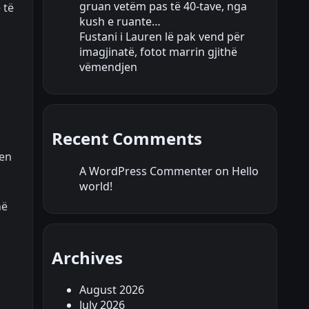
gruan vetëm pas të 40-tave, nga
 të
kush e ruante…
Fustani i Lauren lë pak vend për
imagjinatë, fotot marrin gjithë
vëmendjen
Recent Comments
hen
A WordPress Commenter
on
Hello
world!
në
Archives
August 2026
July 2026