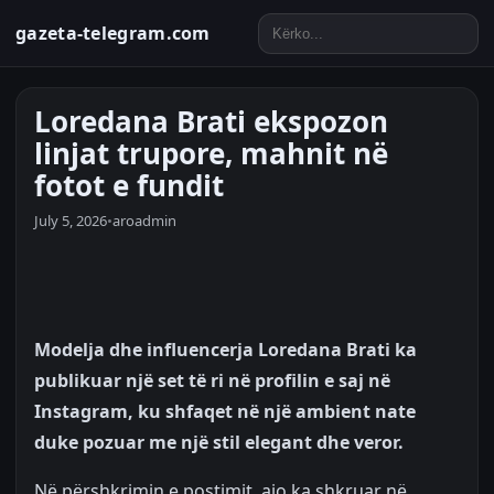
gazeta-telegram.com
Loredana Brati ekspozon
linjat trupore, mahnit në
fotot e fundit
July 5, 2026
•
aroadmin
Modelja dhe influencerja Loredana Brati ka
publikuar një set të ri në profilin e saj në
Instagram, ku shfaqet në një ambient nate
duke pozuar me një stil elegant dhe veror.
Në përshkrimin e postimit, ajo ka shkruar në