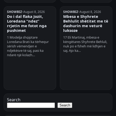
SHOWBIZ
•
August 8, 2026
SHOWBIZ
•
August 8, 2026
Do i dal flaka Jozit,
Mbesa e Shyhrete
Loredana “ndez”
Behlulit shëtitet me të
rrjetin me fotot nga
dashurin me veturë
pushimet
luksoze
1 Modelja shqiptare
17 Eli Martinaj, mbesa e
Loredana Brati ka tërhequr
këngëtares Shyhrete Behluli,
sërish vëmendjen e
nuk po e fsheh më lidhjen e
ndjekësve të saj, pasi ka
saj. Ajo ka…
ndarë një kolazh…
Search
Search