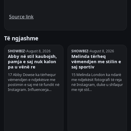
Source link
Të ngjashme
SHOWBIZ
•
August 8, 2026
SHOWBIZ
•
August 8, 2026
Abby në stil kaubojsh,
Melinda tërheq
pamja e saj nuk kalon
vëmendjen me stilin e
pa u vënë re
saj sportiv
17 Abby Dowse ka tërhequr
15 Melinda London ka ndarë
vëmendjen e ndjekësve me
me ndjekësit fotografi të reja
postimin e saj më të fundit në
në Instagram, duke u shfaqur
Instagram. Influencerja…
me një stil…