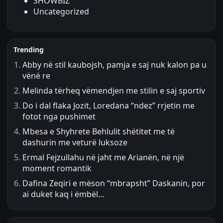
SHOWBIZ
Uncategorized
Trending
Abby në stil kaubojsh, pamja e saj nuk kalon pa u
vënë re
Melinda tërheq vëmendjen me stilin e saj sportiv
Do i dal flaka Jozit, Loredana “ndez” rrjetin me
fotot nga pushimet
Mbesa e Shyhrete Behlulit shëtitet me të
dashurin me veturë luksoze
Ermal Fejzullahu në jaht me Arianën, në një
moment romantik
Dafina Zeqiri e mëson “mbrapsht” Daskanin, por
ai duket kaq i ëmbël…