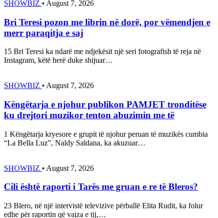
SHOWBIZ
•
August 7, 2026
Bri Teresi pozon me librin në dorë, por vëmendjen e
merr paraqitja e saj
15 Bri Teresi ka ndarë me ndjekësit një seri fotografish të reja në
Instagram, këtë herë duke shijuar…
SHOWBIZ
•
August 7, 2026
Këngëtarja e njohur publikon PAMJET tronditëse
ku drejtori muzikor tenton abuzimin me të
1 Këngëtarja kryesore e grupit të njohur peruan të muzikës cumbia
“La Bella Luz”, Naldy Saldana, ka akuzuar…
SHOWBIZ
•
August 7, 2026
Cili është raporti i Tarës me gruan e re të Bleros?
23 Blero, në një intervistë televizive përballë Elita Rudit, ka folur
edhe për raportin që vajza e tij,…