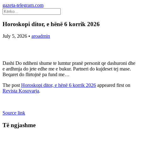
gazeta-telegram.com
Horoskopi ditor, e hënë 6 korrik 2026
July 5, 2026
•
aroadmin
Dashi Do ndiheni shume te lumtur pranë personit qe dashuroni dhe
e ardhmja do jete edhe me e bukur. Partneri do kujdeset tej mase.
Beqaret do flirtojnë pa fund me…
The post
Horoskopi ditor, e hënë 6 korrik 2026
appeared first on
Revista Kosovarja
.
Source link
Të ngjashme