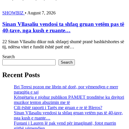
SHOWBIZ
•
August 7, 2026
Sinan Vllasaliu vendosi ta shfaq gruan vetëm pas të
40-tave, nga kush e ruante…
22 Sinan Vllasaliu dikur nuk shfaqej shumë pranë bashkëshortes së
tij, ndërsa vitet e fundit është parë më…
Search
Search
Recent Posts
Bri Teresi pozon me librin në dorë, por vëmendjen e merr
paraqitja e saj
Këngëtarja e njohur publikon PAMJET tronditëse ku drejtori
muzikor tenton abuzimin me të
Cili është raporti i Tarës me gruan e re të Bleros?
Sinan Vllasaliu vendosi ta shfaq gruan vetëm pas të 40-tave,
nga kush e ruante…
Fustani i Lauren lë pak vend për imagjinatë, fotot marrin
gjithë vëmendjen