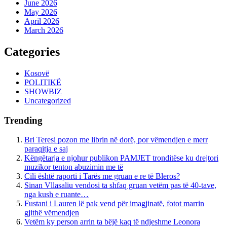
June 2026
May 2026
April 2026
March 2026
Categories
Kosovë
POLITIKË
SHOWBIZ
Uncategorized
Trending
Bri Teresi pozon me librin në dorë, por vëmendjen e merr
paraqitja e saj
Këngëtarja e njohur publikon PAMJET tronditëse ku drejtori
muzikor tenton abuzimin me të
Cili është raporti i Tarës me gruan e re të Bleros?
Sinan Vllasaliu vendosi ta shfaq gruan vetëm pas të 40-tave,
nga kush e ruante…
Fustani i Lauren lë pak vend për imagjinatë, fotot marrin
gjithë vëmendjen
Vetëm ky person arrin ta bëjë kaq të ndjeshme Leonora