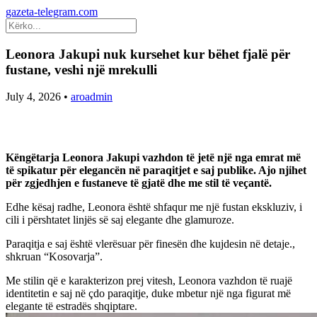
gazeta-telegram.com
Leonora Jakupi nuk kursehet kur bëhet fjalë për
fustane, veshi një mrekulli
July 4, 2026
•
aroadmin
Këngëtarja Leonora Jakupi vazhdon të jetë një nga emrat më
të spikatur për elegancën në paraqitjet e saj publike. Ajo njihet
për zgjedhjen e fustaneve të gjatë dhe me stil të veçantë.
Edhe kësaj radhe, Leonora është shfaqur me një fustan ekskluziv, i
cili i përshtatet linjës së saj elegante dhe glamuroze.
Paraqitja e saj është vlerësuar për finesën dhe kujdesin në detaje.,
shkruan “Kosovarja”.
Me stilin që e karakterizon prej vitesh, Leonora vazhdon të ruajë
identitetin e saj në çdo paraqitje, duke mbetur një nga figurat më
elegante të estradës shqiptare.