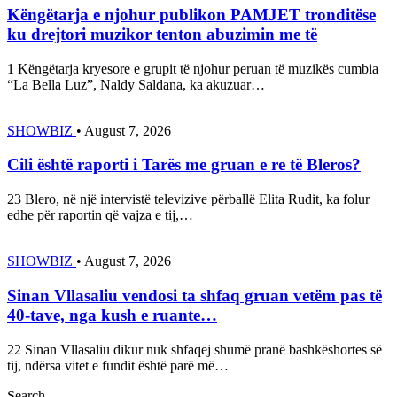
Këngëtarja e njohur publikon PAMJET tronditëse
ku drejtori muzikor tenton abuzimin me të
1 Këngëtarja kryesore e grupit të njohur peruan të muzikës cumbia
“La Bella Luz”, Naldy Saldana, ka akuzuar…
SHOWBIZ
•
August 7, 2026
Cili është raporti i Tarës me gruan e re të Bleros?
23 Blero, në një intervistë televizive përballë Elita Rudit, ka folur
edhe për raportin që vajza e tij,…
SHOWBIZ
•
August 7, 2026
Sinan Vllasaliu vendosi ta shfaq gruan vetëm pas të
40-tave, nga kush e ruante…
22 Sinan Vllasaliu dikur nuk shfaqej shumë pranë bashkëshortes së
tij, ndërsa vitet e fundit është parë më…
Search