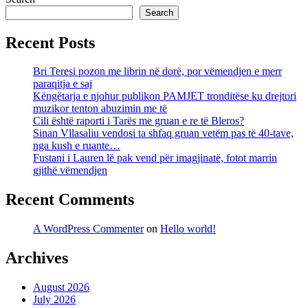
Search
Recent Posts
Bri Teresi pozon me librin në dorë, por vëmendjen e merr
paraqitja e saj
Këngëtarja e njohur publikon PAMJET tronditëse ku drejtori
muzikor tenton abuzimin me të
Cili është raporti i Tarës me gruan e re të Bleros?
Sinan Vllasaliu vendosi ta shfaq gruan vetëm pas të 40-tave,
nga kush e ruante…
Fustani i Lauren lë pak vend për imagjinatë, fotot marrin
gjithë vëmendjen
Recent Comments
A WordPress Commenter
on
Hello world!
Archives
August 2026
July 2026