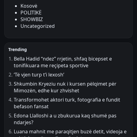
Kosovë
POLITIKË
SHOWBIZ
Uncategorized
Trending
Bella Hadid “ndez” rrjetin, shfaq bicepset e
tonifikuara me reçipeta sportive
‘Të vjen turp t’i lexosh’
Shkumbin Kryeziu nuk i kursen pëlqimet për
Mimozën, edhe kur zhvishet
Transformohet aktori turk, fotografia e fundit
befason fansat
Edona Llalloshi a u zbukurua kaq shumë pas
ndarjes?
Luana mahnit me paraqitjen buzë detit, videoja e