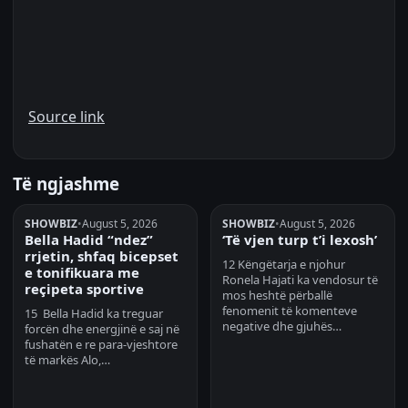
Source link
Të ngjashme
SHOWBIZ
•
August 5, 2026
SHOWBIZ
•
August 5, 2026
Bella Hadid “ndez”
‘Të vjen turp t’i lexosh’
rrjetin, shfaq bicepset
12 Këngëtarja e njohur
e tonifikuara me
Ronela Hajati ka vendosur të
reçipeta sportive
mos heshtë përballë
fenomenit të komenteve
15 Bella Hadid ka treguar
negative dhe gjuhës…
forcën dhe energjinë e saj në
fushatën e re para-vjeshtore
të markës Alo,…