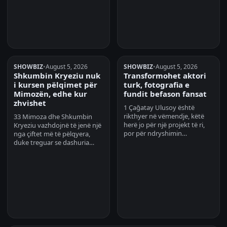
SHOWBIZ
•
August 5, 2026
SHOWBIZ
•
August 5, 2026
Shkumbin Kryeziu nuk
Transformohet aktori
i kursen pëlqimet për
turk, fotografia e
Mimozën, edhe kur
fundit befason fansat
zhvishet
1 Çağatay Ulusoy është
rikthyer në vëmendje, këtë
33 Mimoza dhe Shkumbin
herë jo për një projekt të ri,
Kryeziu vazhdojnë të jenë një
por për ndryshimin…
nga çiftet më të pëlqyera,
duke treguar se dashuria…