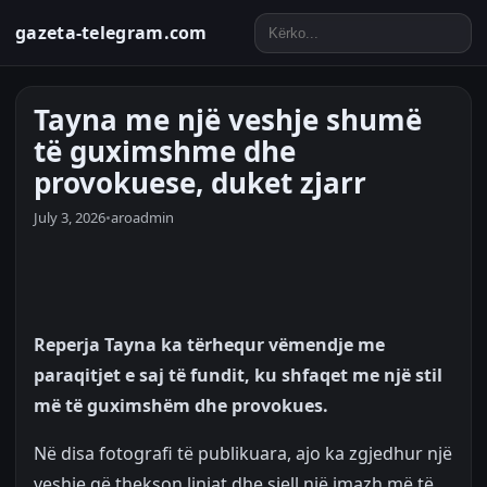
gazeta-telegram.com
Tayna me një veshje shumë
të guximshme dhe
provokuese, duket zjarr
July 3, 2026
•
aroadmin
Reperja Tayna ka tërhequr vëmendje me
paraqitjet e saj të fundit, ku shfaqet me një stil
më të guximshëm dhe provokues.
Në disa fotografi të publikuara, ajo ka zgjedhur një
veshje që thekson linjat dhe sjell një imazh më të