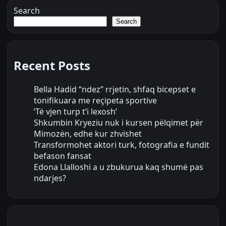
Search
Search
Recent Posts
Bella Hadid “ndez” rrjetin, shfaq bicepset e
tonifikuara me reçipeta sportive
‘Të vjen turp t’i lexosh’
Shkumbin Kryeziu nuk i kursen pëlqimet për
Mimozën, edhe kur zhvishet
Transformohet aktori turk, fotografia e fundit
befason fansat
Edona Llalloshi a u zbukurua kaq shumë pas
ndarjes?