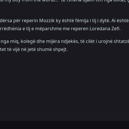
ërsa për reperin Mozzik ky është fëmija i tij i dytë. Ai është
marrëdhënia e tij e mëparshme me reperen Loredana Zefi.
e nga miq, kolegë dhe mijëra ndjekës, të cilët i urojnë shtatz
tet të vijë në jetë shumë shpejt.