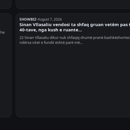
SHOWBIZ
•
August 7, 2026
Sinan Vllasaliu vendosi ta shfaq gruan vetëm pas 
40-tave, nga kush e ruante…
dhe
22 Sinan Vllasaliu dikur nuk shfaqej shumë pranë bashkëshortes s
ndërsa vitet e fundit është parë më…