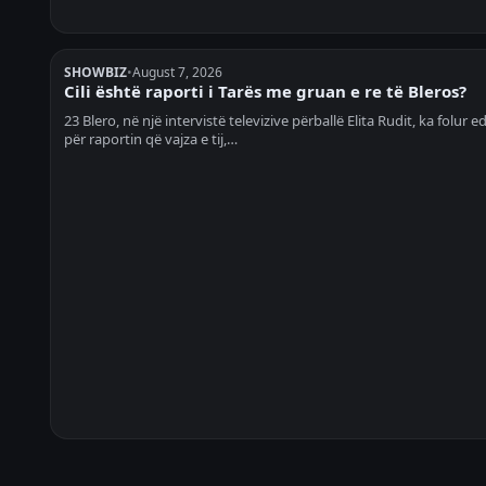
SHOWBIZ
•
August 7, 2026
Cili është raporti i Tarës me gruan e re të Bleros?
23 Blero, në një intervistë televizive përballë Elita Rudit, ka folur e
për raportin që vajza e tij,…