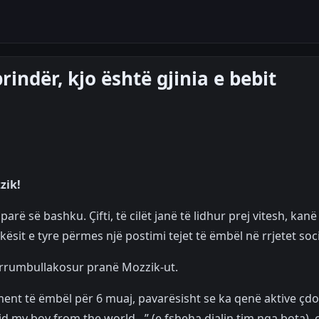
rindër, kjo është gjinia e bebit
zik!
rë së bashku. Çifti, të cilët janë të lidhur prej vitesh, kanë
sit e tyre përmes një postimi tejet të ëmbël në rrjetet soci
 rrumbullakosur pranë Mozzik-ut.
ment të ëmbël për 6 muaj, pavarësisht se ka qenë aktive çdo
id my boy from the world…” (e fsheha djalin tim nga bota), çi