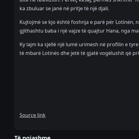
ka zbuluar se janë në pritje të një djali.
Kujtojmë se kjo është foshnja e parë për Lotinën, nd
gjithashtu baba i një vajze të quajtur Hana, nga 
Ky lajm ka sjellë një lumë urimesh në profilin e tyr
të mbarë Lotinës dhe jetë të gjatë vogëlushit që pri
Source link
Të ngjashme