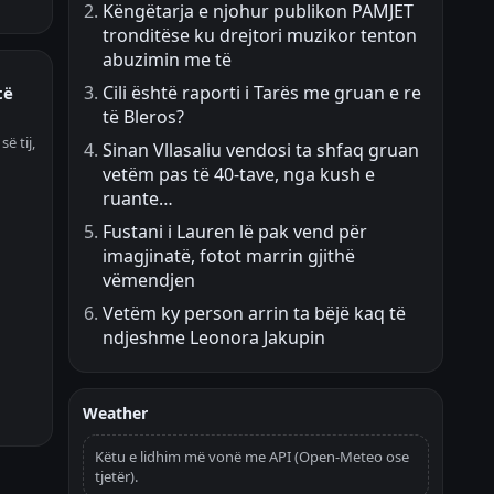
Këngëtarja e njohur publikon PAMJET
tronditëse ku drejtori muzikor tenton
abuzimin me të
Cili është raporti i Tarës me gruan e re
të
të Bleros?
ë tij,
Sinan Vllasaliu vendosi ta shfaq gruan
vetëm pas të 40-tave, nga kush e
ruante…
Fustani i Lauren lë pak vend për
imagjinatë, fotot marrin gjithë
vëmendjen
Vetëm ky person arrin ta bëjë kaq të
ndjeshme Leonora Jakupin
Weather
Këtu e lidhim më vonë me API (Open-Meteo ose
tjetër).