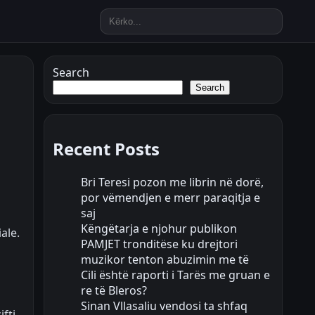
Search
Search
Recent Posts
Bri Teresi pozon me librin në dorë,
por vëmendjen e merr paraqitja e
saj
Këngëtarja e njohur publikon
ale.
PAMJET tronditëse ku drejtori
muzikor tenton abuzimin me të
Cili është raporti i Tarës me gruan e
re të Bleros?
Sinan Vllasaliu vendosi ta shfaq
fti