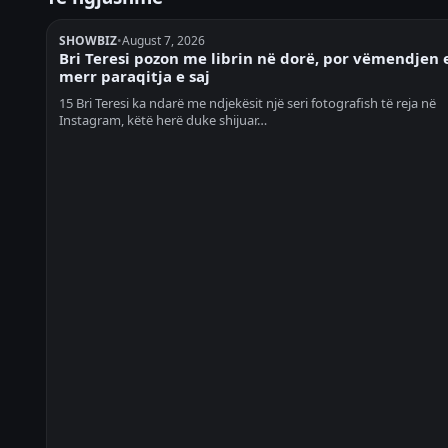
SHOWBIZ
•
August 7, 2026
Bri Teresi pozon me librin në dorë, por vëmendjen 
merr paraqitja e saj
15 Bri Teresi ka ndarë me ndjekësit një seri fotografish të reja në
Instagram, këtë herë duke shijuar…