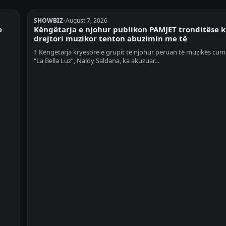
SHOWBIZ
•
August 7, 2026
e
Këngëtarja e njohur publikon PAMJET tronditëse 
drejtori muzikor tenton abuzimin me të
1 Këngëtarja kryesore e grupit të njohur peruan të muzikës cum
“La Bella Luz”, Naldy Saldana, ka akuzuar…