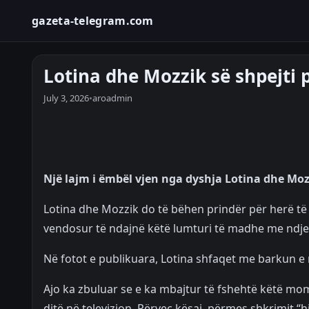
gazeta-telegram.com
Lotina dhe Mozzik së shpejti p
July 3, 2026
•
aroadmin
Një lajm i ëmbël vjen nga dyshja Lotina dhe Moz
Lotina dhe Mozzik do të bëhen prindër për herë të pa
vendosur të ndajnë këtë lumturi të madhe me ndjekë
Në fotot e publikuara, Lotina shfaqet me barkun e
Ajo ka zbuluar se e ka mbajtur të fshehtë këtë mo
ditë në televizion. Përveç kësaj, përmes shkrimit “h