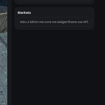
Markets
Këtu e lidhim më vonë me widget/iframe ose API.