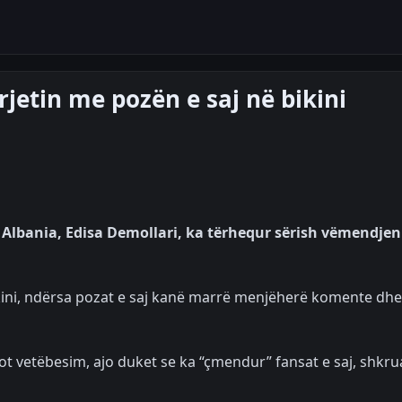
rjetin me pozën e saj në bikini
P Albania, Edisa Demollari, ka tërhequr sërish vëmendjen
ikini, ndërsa pozat e saj kanë marrë menjëherë komente dhe
ot vetëbesim, ajo duket se ka “çmendur” fansat e saj, shkr