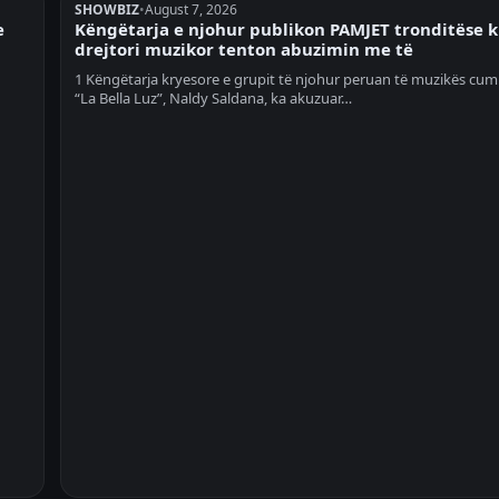
SHOWBIZ
•
August 7, 2026
e
Këngëtarja e njohur publikon PAMJET tronditëse 
drejtori muzikor tenton abuzimin me të
1 Këngëtarja kryesore e grupit të njohur peruan të muzikës cum
“La Bella Luz”, Naldy Saldana, ka akuzuar…