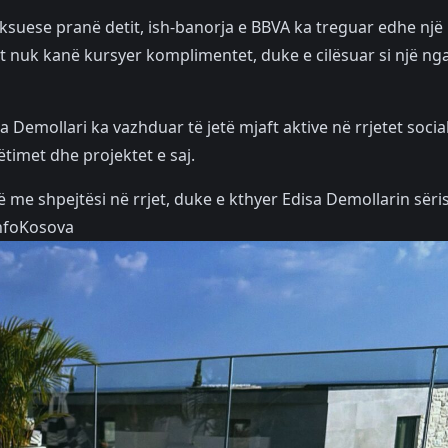
ksuese pranë detit, ish-banorja e BBVA ka treguar edhe një
it nuk kanë kursyer komplimentet, duke e cilësuar si një ng
 Demollari ka vazhduar të jetë mjaft aktive në rrjetet socia
imet dhe projektet e saj.
ë me shpejtësi në rrjet, duke e kthyer Edisa Demollarin sëri
InfoKosova