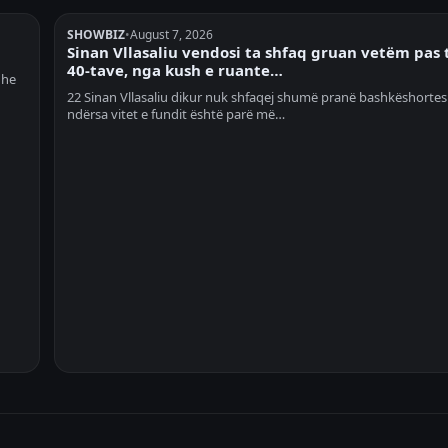
SHOWBIZ
•
August 7, 2026
Sinan Vllasaliu vendosi ta shfaq gruan vetëm pas 
40-tave, nga kush e ruante…
dhe
22 Sinan Vllasaliu dikur nuk shfaqej shumë pranë bashkëshortes s
ndërsa vitet e fundit është parë më…