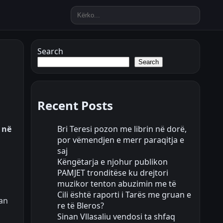
Search
Search
Recent Posts
Bri Teresi pozon me librin në dorë,
 në
por vëmendjen e merr paraqitja e
saj
Këngëtarja e njohur publikon
PAMJET tronditëse ku drejtori
muzikor tenton abuzimin me të
Cili është raporti i Tarës me gruan e
uan
re të Bleros?
Sinan Vllasaliu vendosi ta shfaq