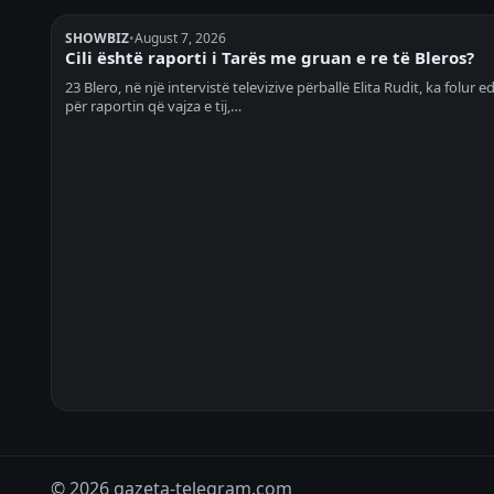
SHOWBIZ
•
August 7, 2026
Cili është raporti i Tarës me gruan e re të Bleros?
23 Blero, në një intervistë televizive përballë Elita Rudit, ka folur e
për raportin që vajza e tij,…
© 2026 gazeta-telegram.com