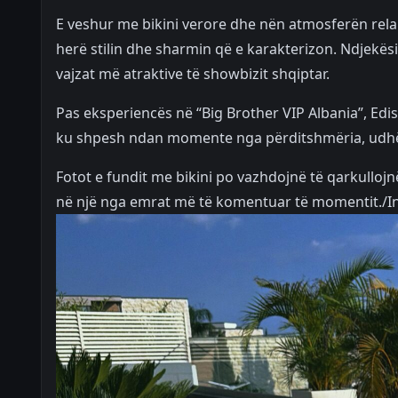
E veshur me bikini verore dhe nën atmosferën rela
herë stilin dhe sharmin që e karakterizon. Ndjekës
vajzat më atraktive të showbizit shqiptar.
Pas eksperiencës në “Big Brother VIP Albania”, Edisa
ku shpesh ndan momente nga përditshmëria, udhët
Fotot e fundit me bikini po vazhdojnë të qarkullojn
në një nga emrat më të komentuar të momentit./