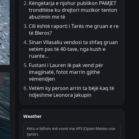
Këngëtarja e njohur publikon PAMJET
tronditëse ku drejtori muzikor tenton
abuzimin me të
Cili është raporti i Tarës me gruan e re
të Bleros?
Sinan Vllasaliu vendosi ta shfaq gruan
vetëm pas të 40-tave, nga kush e
ruante…
Fustani i Lauren lë pak vend për
imagjinatë, fotot marrin gjithë
vëmendjen
Vetëm ky person arrin ta bëjë kaq të
ndjeshme Leonora Jakupin
Weather
Këtu e lidhim më vonë me API (Open-Meteo ose
tjetër).