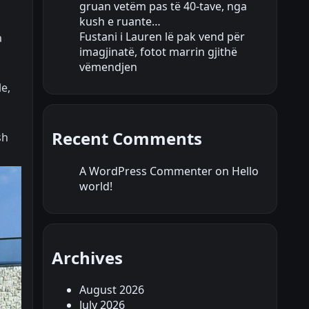
gruan vetëm pas të 40-tave, nga
kush e ruante…
Fustani i Lauren lë pak vend për
a
imagjinatë, fotot marrin gjithë
vëmendjen
le,
Recent Comments
sh
A WordPress Commenter
on
Hello
world!
Archives
August 2026
July 2026