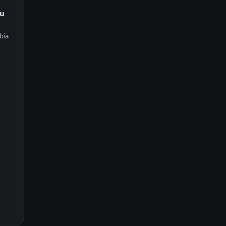
ku
bia