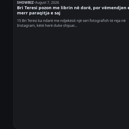
SHOWBIZ
•
August 7, 2026
Bri Teresi pozon me librin në dorë, por vëmendjen 
merr paraqitja e saj
15 Bri Teresi ka ndarë me ndjekësit një seri fotografish të reja në
Instagram, këtë herë duke shijuar…