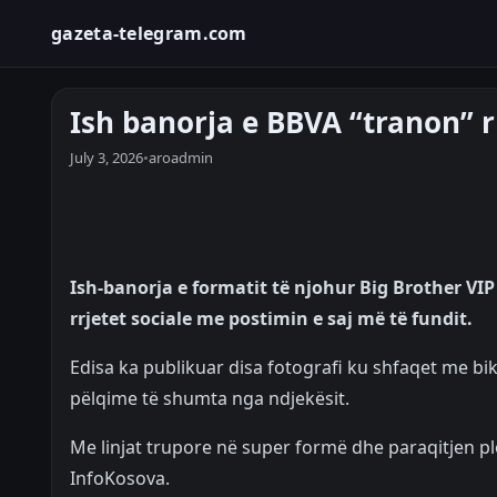
gazeta-telegram.com
Ish banorja e BBVA “tranon” r
July 3, 2026
•
aroadmin
Ish-banorja e formatit të njohur Big Brother VI
rrjetet sociale me postimin e saj më të fundit.
Edisa ka publikuar disa fotografi ku shfaqet me b
pëlqime të shumta nga ndjekësit.
Me linjat trupore në super formë dhe paraqitjen pl
InfoKosova.