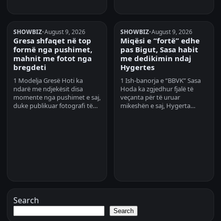
SHOWBIZ
•
August 9, 2026
SHOWBIZ
•
August 9, 2026
Gresa shfaqet në top
Miqësi e “fortë” edhe
formë nga pushimet,
pas Bigut, Sasa habit
mahnit me fotot nga
me dedikimin ndaj
bregdeti
Hygertes
1 Modelja Gresë Hoti ka
1 Ish-banorja e “BBVK” Sasa
ndarë me ndjekësit disa
Hoda ka zgjedhur fjalë të
momente nga pushimet e saj,
veçanta për të uruar
duke publikuar fotografi të…
mikeshën e saj, Hygerta…
Search
Search