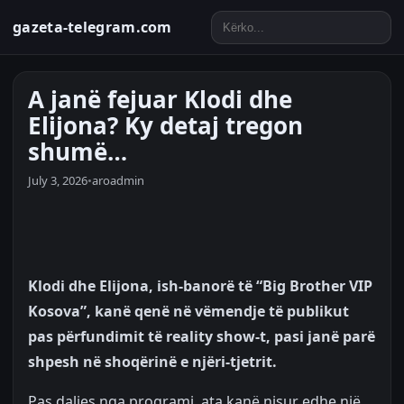
gazeta-telegram.com
A janë fejuar Klodi dhe
Elijona? Ky detaj tregon
shumë…
July 3, 2026
•
aroadmin
Klodi dhe Elijona, ish-banorë të “Big Brother VIP
Kosova”, kanë qenë në vëmendje të publikut
pas përfundimit të reality show-t, pasi janë parë
shpesh në shoqërinë e njëri-tjetrit.
Pas daljes nga programi, ata kanë nisur edhe një