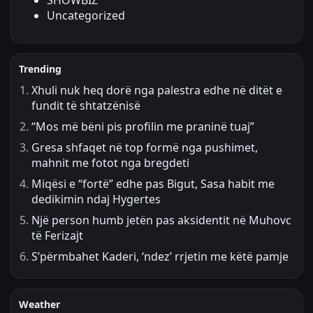
SHOWBIZ
Uncategorized
Trending
Xhuli nuk heq dorë nga palestra edhe në ditët e
fundit të shtatzënisë
“Mos më bëni pis profilin me praninë tuaj”
Gresa shfaqet në top formë nga pushimet,
mahnit me fotot nga bregdeti
Miqësi e “fortë” edhe pas Bigut, Sasa habit me
dedikimin ndaj Hygertes
Një person humb jetën pas aksidentit në Muhovc
të Ferizajt
S’përmbahet Kaderi, ‘ndez’ rrjetin me këtë pamje
Weather