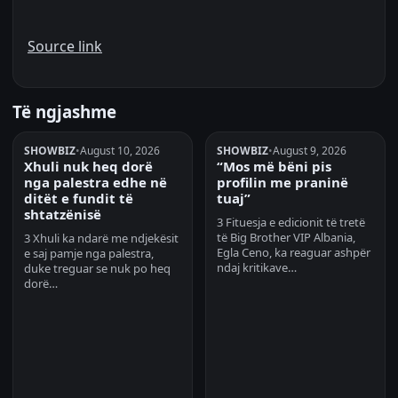
Source link
Të ngjashme
SHOWBIZ
•
August 10, 2026
SHOWBIZ
•
August 9, 2026
Xhuli nuk heq dorë
“Mos më bëni pis
nga palestra edhe në
profilin me praninë
ditët e fundit të
tuaj”
shtatzënisë
3 Fituesja e edicionit të tretë
të Big Brother VIP Albania,
3 Xhuli ka ndarë me ndjekësit
Egla Ceno, ka reaguar ashpër
e saj pamje nga palestra,
ndaj kritikave…
duke treguar se nuk po heq
dorë…