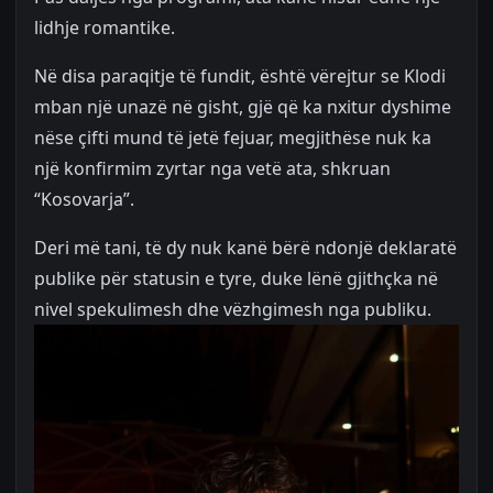
lidhje romantike.
Në disa paraqitje të fundit, është vërejtur se Klodi
mban një unazë në gisht, gjë që ka nxitur dyshime
nëse çifti mund të jetë fejuar, megjithëse nuk ka
një konfirmim zyrtar nga vetë ata, shkruan
“Kosovarja”.
Deri më tani, të dy nuk kanë bërë ndonjë deklaratë
publike për statusin e tyre, duke lënë gjithçka në
nivel spekulimesh dhe vëzhgimesh nga publiku.