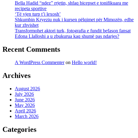
Bella Hadid “ndez” rrjetin, shfaq bicepset e tonifikuara me
reçipeta sportive
‘Të vjen turp t’i lexosh’
Shkumbin Kryeziu nuk i kursen pëlqimet për Mimozën, edhe
kur zhvishet
Transformohet aktori turk, fotografia e fundit befason fansat
Edona Llalloshi a u zbukurua kaq shumë pas ndarjes?
Recent Comments
A WordPress Commenter
on
Hello world!
Archives
August 2026
July 2026
June 2026
May 2026
April 2026
March 2026
Categories