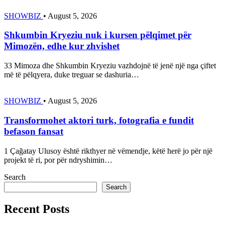
SHOWBIZ
•
August 5, 2026
Shkumbin Kryeziu nuk i kursen pëlqimet për
Mimozën, edhe kur zhvishet
33 Mimoza dhe Shkumbin Kryeziu vazhdojnë të jenë një nga çiftet
më të pëlqyera, duke treguar se dashuria…
SHOWBIZ
•
August 5, 2026
Transformohet aktori turk, fotografia e fundit
befason fansat
1 Çağatay Ulusoy është rikthyer në vëmendje, këtë herë jo për një
projekt të ri, por për ndryshimin…
Search
Search
Recent Posts