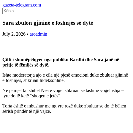
gazeta-telegram.com
Sara zbulon gjininë e foshnjës së dytë
July 2, 2026
•
aroadmin
Çifti i shumëpëlqyer nga publiku Bardhi dhe Sara janë në
pritje të fëmijës së dytë.
Ishte moderatorja ajo e cila një pjesë emocioni duke zbuluar gjininë
e foshnjës, shkruan Indeksonline.
Në pamjet ku shihet Nea e vogël shkruan se tashmë vogëlushja e
tyre do të ketë “shoqen e jetës”.
Torta është e mbushur me ngjyrë rozë duke zbuluar se do të bëhen
sërish prindër të një vajze.