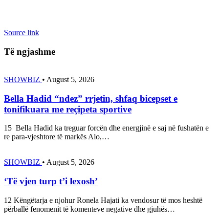
Source link
Të ngjashme
SHOWBIZ
•
August 5, 2026
Bella Hadid “ndez” rrjetin, shfaq bicepset e
tonifikuara me reçipeta sportive
15 Bella Hadid ka treguar forcën dhe energjinë e saj në fushatën e
re para-vjeshtore të markës Alo,…
SHOWBIZ
•
August 5, 2026
‘Të vjen turp t’i lexosh’
12 Këngëtarja e njohur Ronela Hajati ka vendosur të mos heshtë
përballë fenomenit të komenteve negative dhe gjuhës…