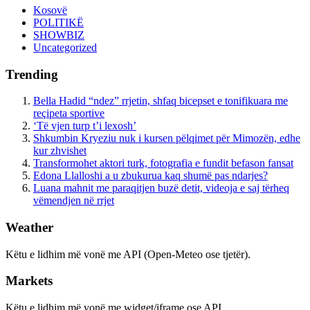
Kosovë
POLITIKË
SHOWBIZ
Uncategorized
Trending
Bella Hadid “ndez” rrjetin, shfaq bicepset e tonifikuara me
reçipeta sportive
‘Të vjen turp t’i lexosh’
Shkumbin Kryeziu nuk i kursen pëlqimet për Mimozën, edhe
kur zhvishet
Transformohet aktori turk, fotografia e fundit befason fansat
Edona Llalloshi a u zbukurua kaq shumë pas ndarjes?
Luana mahnit me paraqitjen buzë detit, videoja e saj tërheq
vëmendjen në rrjet
Weather
Këtu e lidhim më vonë me API (Open-Meteo ose tjetër).
Markets
Këtu e lidhim më vonë me widget/iframe ose API.