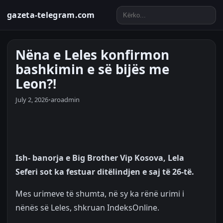
gazeta-telegram.com
Nëna e Leles konfirmon
bashkimin e së bijës me
Leon?!
July 2, 2026
•
aroadmin
Ish- banorja e Big Brother Vip Kosova, Lela
Seferi sot ka festuar ditëlindjen e saj të 26-të.
Mes urimeve të shumta, në sy ka rënë urimi i
nënës së Leles, shkruan IndeksOnline.