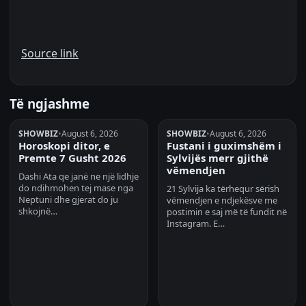
Source link
Të ngjashme
SHOWBIZ
•
August 6, 2026
SHOWBIZ
•
August 6, 2026
Horoskopi ditor, e
Fustani i guximshëm i
Premte 7 Gusht 2026
Sylvijës merr gjithë
vëmendjen
Dashi Ata qe janë ne një lidhje
do ndihmohen tej mase nga
21 Sylvija ka tërhequr sërish
Neptuni dhe gjerat do ju
vëmendjen e ndjekësve me
shkojnë…
postimin e saj më të fundit në
Instagram. E…