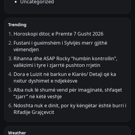
Uncategorized
Trending
Horoskopi ditor, e Premte 7 Gusht 2026
Fustani i guximshëm i Sylvijës merr gjithë
vëmendjen
Rihanna dhe ASAP Rocky “humbin kontrollin”,
vallëzimi i tyre i zjarrtë pushton rrjetin
Dora e Luizit në barkun e Kiarës/ Detaji që ka
nxitur dyshimet e ndjekësve
Alba nuk lë shumë vend për imagjinatë, shfaqet
“zjarr” në këtë veshje
Ndoshta nuk e dinit, por ky këngëtar është burri i
Rifadije Grajçevcit
Weather