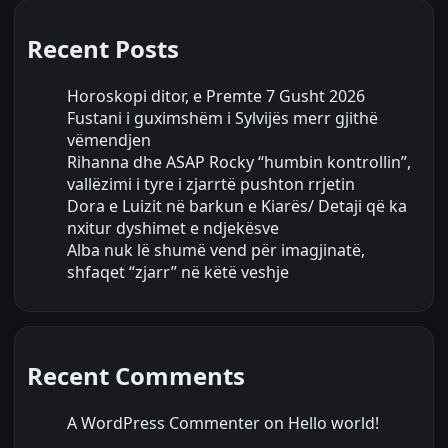
Recent Posts
Horoskopi ditor, e Premte 7 Gusht 2026
Fustani i guximshëm i Sylvijës merr gjithë
vëmendjen
Rihanna dhe ASAP Rocky “humbin kontrollin”,
vallëzimi i tyre i zjarrtë pushton rrjetin
Dora e Luizit në barkun e Kiarës/ Detaji që ka
nxitur dyshimet e ndjekësve
Alba nuk lë shumë vend për imagjinatë,
shfaqet “zjarr” në këtë veshje
Recent Comments
A WordPress Commenter
on
Hello world!