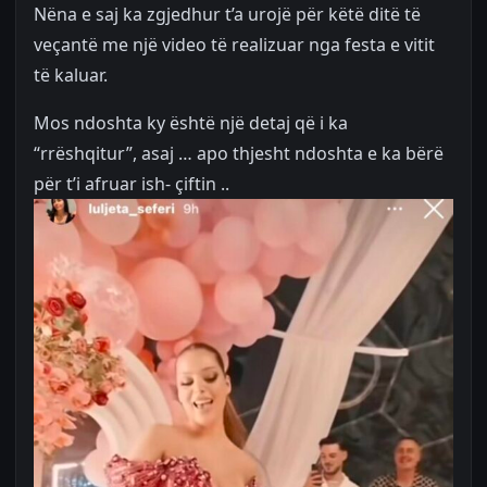
Nëna e saj ka zgjedhur t’a urojë për këtë ditë të
veçantë me një video të realizuar nga festa e vitit
të kaluar.
Mos ndoshta ky është një detaj që i ka
“rrëshqitur”, asaj … apo thjesht ndoshta e ka bërë
për t’i afruar ish- çiftin ..