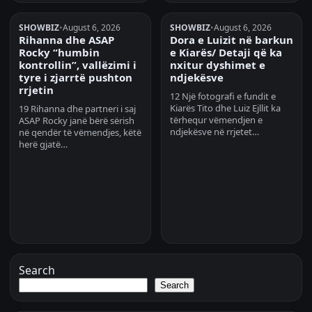
SHOWBIZ
•
August 6, 2026
SHOWBIZ
•
August 6, 2026
Rihanna dhe ASAP
Dora e Luizit në barkun
Rocky “humbin
e Kiarës/ Detaji që ka
kontrollin”, vallëzimi i
nxitur dyshimet e
tyre i zjarrtë pushton
ndjekësve
rrjetin
12 Një fotografi e fundit e
Kiarës Tito dhe Luiz Ejllit ka
19 Rihanna dhe partneri i saj
tërhequr vëmendjen e
ASAP Rocky janë bërë sërish
ndjekësve në rrjetet…
në qendër të vëmendjes, këtë
herë gjatë…
Search
Search