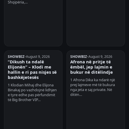
Shqipëria,…
SHOWBIZ
•
August 9, 2026
SHOWBIZ
•
August 9, 2026
“Dikush ta ndalë
Afrona në pritje të
Elijonën” – Klodi me
ëmbël, jep lajmin e
hallin e ri pas nisjes së
bukur në ditëlindje
bashkëjetesës
1 Afrona Dika ka ndarë një
prej lajmeve më të bukura
1 Klodian Mihaj dhe Elijona
nga jeta e saj private. Në
Binakaj po vazhdojnë lidhjen
ditën…
e tyre edhe pas përfundimit
të Big Brother VIP…