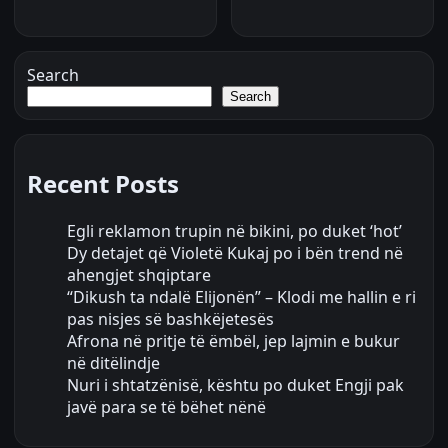
Search
Search
Recent Posts
Egli reklamon trupin në bikini, po duket ‘hot’
Dy detajet që Violetë Kukaj po i bën trend në
ahengjet shqiptare
“Dikush ta ndalë Elijonën” – Klodi me hallin e ri
pas nisjes së bashkëjetesës
Afrona në pritje të ëmbël, jep lajmin e bukur
në ditëlindje
Nuri i shtatzënisë, kështu po duket Engji pak
javë para se të bëhet nënë