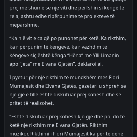
prej më shumë se një viti dhe përfshin si këngë të
reja, ashtu edhe ripërpunime të projekteve të
mëparshme.
“Ka një vit e ca që po punohet për këtë. Ka rikthim,
ka ripërpunim të këngëve, ka rivazhdim të
këngëve siç është kënga “Hëna” me Ylli Limanin
apo “Jeta” me Elvana Gjatën”, deklaroi ai.
I pyetur për një rikthim të mundshëm mes Flori
Mumajesit dhe Elvana Gjatës, gazetari u shpreh se
një gjë e tillë është diskutuar prej kohësh dhe se
pritet të realizohet.
“Është diskutuar prej kohësh kjo gjë dhe po, do të
ketë një rikthim me Elvana Gjatën. Rikthim
muzikor. Rikthimi i Flori Mumajesit ka për të qenë