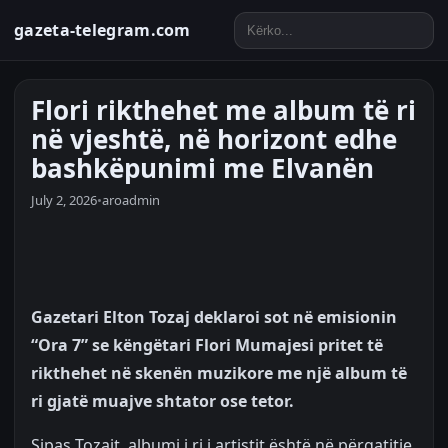
gazeta-telegram.com
Flori rikthehet me album të ri
në vjeshtë, në horizont edhe
bashkëpunimi me Elvanën
July 2, 2026
•
aroadmin
Gazetari Elton Tozaj deklaroi sot në emisionin
“Ora 7” se këngëtari Flori Mumajesi pritet të
rikthehet në skenën muzikore me një album të
ri gjatë muajve shtator ose tetor.
Sipas Tozajt, albumi i ri i artistit është në përgatitje