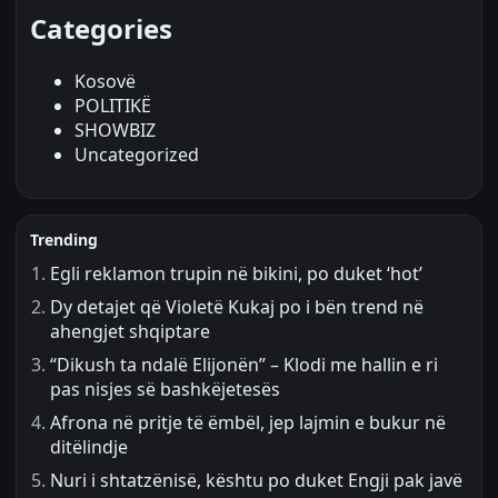
Categories
Kosovë
POLITIKË
SHOWBIZ
Uncategorized
Trending
Egli reklamon trupin në bikini, po duket ‘hot’
Dy detajet që Violetë Kukaj po i bën trend në
ahengjet shqiptare
“Dikush ta ndalë Elijonën” – Klodi me hallin e ri
pas nisjes së bashkëjetesës
Afrona në pritje të ëmbël, jep lajmin e bukur në
ditëlindje
Nuri i shtatzënisë, kështu po duket Engji pak javë