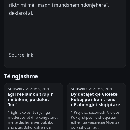
rikthimi më i madh i mundshëm ndonjëherë”,
deklaroi ai.
Source link
Të ngjashme
SHOWBIZ
•
August 9, 2026
SHOWBIZ
•
August 9, 2026
Egli reklamon trupin
Dy detajet që Violetë
në bikini, po duket
Kukaj po i bën trend
‘hot’
në ahengjet shqiptare
1 Egli Tako është një nga
1 Prej disa sezonesh, Violetë
moderatoret dhe këngëtaret
Kukaj, shpesh e shoqëruar
me të dashura për publikun
edhe nga vajza e saj Njomza,
shqiptar. Bukuroshja nga
po vazhdon të…