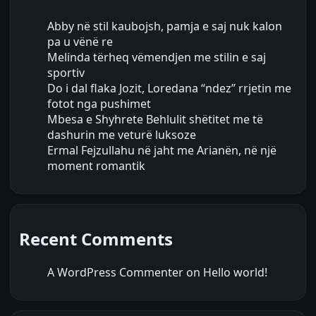
Abby në stil kaubojsh, pamja e saj nuk kalon
pa u vënë re
Melinda tërheq vëmendjen me stilin e saj
sportiv
Do i dal flaka Jozit, Loredana “ndez” rrjetin me
fotot nga pushimet
Mbesa e Shyhrete Behlulit shëtitet me të
dashurin me veturë luksoze
Ermal Fejzullahu në jaht me Arianën, në një
moment romantik
Recent Comments
A WordPress Commenter
on
Hello world!