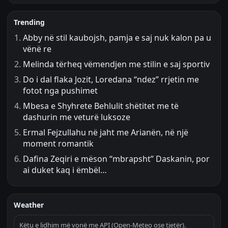
Trending
Abby në stil kaubojsh, pamja e saj nuk kalon pa u
vënë re
Melinda tërheq vëmendjen me stilin e saj sportiv
Do i dal flaka Jozit, Loredana “ndez” rrjetin me
fotot nga pushimet
Mbesa e Shyhrete Behlulit shëtitet me të
dashurin me veturë luksoze
Ermal Fejzullahu në jaht me Arianën, në një
moment romantik
Dafina Zeqiri e mëson “mbrapsht” Daskanin, por
ai duket kaq i ëmbël…
Weather
Këtu e lidhim më vonë me API (Open-Meteo ose tjetër).