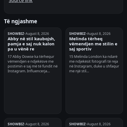
Source link
Të ngjashme
SHOWBIZ
•
August 8, 2026
SHOWBIZ
•
August 8, 2026
Abby në stil kaubojsh,
Melinda tërheq
pamja e saj nuk kalon
vëmendjen me stilin e
pa u vënë re
saj sportiv
17 Abby Dowse ka tërhequr
15 Melinda London ka ndarë
vëmendjen e ndjekësve me
me ndjekësit fotografi të reja
postimin e saj më të fundit në
në Instagram, duke u shfaqur
Instagram. Influencerja…
me një stil…
SHOWBIZ
•
August 8, 2026
SHOWBIZ
•
August 8, 2026