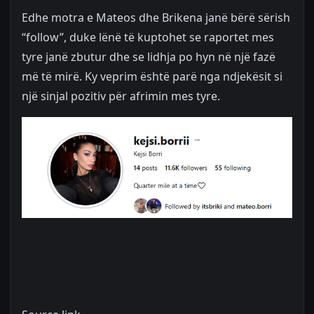
Edhe motra e Mateos dhe Brikena janë bërë sërish
“follow”, duke lënë të kuptohet se raportet mes
tyre janë zbutur dhe se lidhja po hyn në një fazë
më të mirë. Ky veprim është parë nga ndjekësit si
një sinjal pozitiv për afrimin mes tyre.