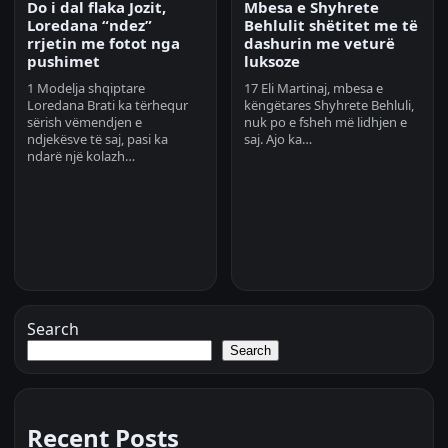
Do i dal flaka Jozit,
Mbesa e Shyhrete
Loredana “ndez”
Behlulit shëtitet me të
rrjetin me fotot nga
dashurin me veturë
pushimet
luksoze
1 Modelja shqiptare
17 Eli Martinaj, mbesa e
Loredana Brati ka tërhequr
këngëtares Shyhrete Behluli,
sërish vëmendjen e
nuk po e fsheh më lidhjen e
ndjekësve të saj, pasi ka
saj. Ajo ka…
ndarë një kolazh…
Search
Search
Recent Posts