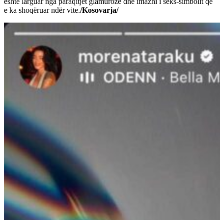
është larguar nga paraqitjet glamuroze dhe imazhi i seks-simbolit që
e ka shoqëruar ndër vite.
/Kosovarja/