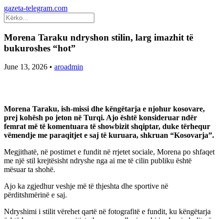
gazeta-telegram.com
Morena Taraku ndryshon stilin, larg imazhit të
bukuroshes “hot”
June 13, 2026
•
aroadmin
Morena Taraku, ish-missi dhe këngëtarja e njohur kosovare,
prej kohësh po jeton në Turqi. Ajo është konsideruar ndër
femrat më të komentuara të showbizit shqiptar, duke tërhequr
vëmendje me paraqitjet e saj të kuruara, shkruan “Kosovarja”.
Megjithatë, në postimet e fundit në rrjetet sociale, Morena po shfaqet
me një stil krejtësisht ndryshe nga ai me të cilin publiku është
mësuar ta shohë.
Ajo ka zgjedhur veshje më të thjeshta dhe sportive në
përditshmërinë e saj.
Ndryshimi i stilit vërehet qartë në fotografitë e fundit, ku këngëtarja