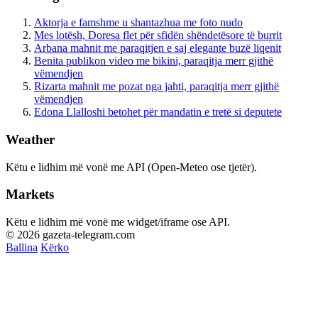
Aktorja e famshme u shantazhua me foto nudo
Mes lotësh, Doresa flet për sfidën shëndetësore të burrit
Arbana mahnit me paraqitjen e saj elegante buzë liqenit
Benita publikon video me bikini, paraqitja merr gjithë
vëmendjen
Rizarta mahnit me pozat nga jahti, paraqitja merr gjithë
vëmendjen
Edona Llalloshi betohet për mandatin e tretë si deputete
Weather
Këtu e lidhim më vonë me API (Open-Meteo ose tjetër).
Markets
Këtu e lidhim më vonë me widget/iframe ose API.
© 2026 gazeta-telegram.com
Ballina
Kërko