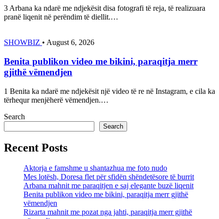
3 Arbana ka ndarë me ndjekësit disa fotografi të reja, të realizuara
pranë liqenit në perëndim të diellit.…
SHOWBIZ
•
August 6, 2026
Benita publikon video me bikini, paraqitja merr
gjithë vëmendjen
1 Benita ka ndarë me ndjekësit një video të re në Instagram, e cila ka
tërhequr menjëherë vëmendjen.…
Search
Search
Recent Posts
Aktorja e famshme u shantazhua me foto nudo
Mes lotësh, Doresa flet për sfidën shëndetësore të burrit
Arbana mahnit me paraqitjen e saj elegante buzë liqenit
Benita publikon video me bikini, paraqitja merr gjithë
vëmendjen
Rizarta mahnit me pozat nga jahti, paraqitja merr gjithë