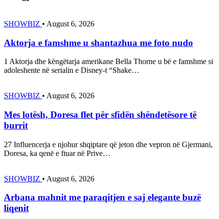
SHOWBIZ
•
August 6, 2026
Aktorja e famshme u shantazhua me foto nudo
1 Aktorja dhe këngëtarja amerikane Bella Thorne u bë e famshme si
adoleshente në serialin e Disney-t “Shake…
SHOWBIZ
•
August 6, 2026
Mes lotësh, Doresa flet për sfidën shëndetësore të
burrit
27 Influencerja e njohur shqiptare që jeton dhe vepron në Gjermani,
Doresa, ka qenë e ftuar në Prive…
SHOWBIZ
•
August 6, 2026
Arbana mahnit me paraqitjen e saj elegante buzë
liqenit