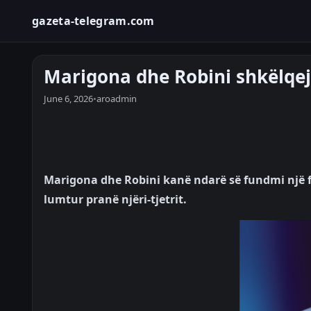
gazeta-telegram.com
Marigona dhe Robini shkëlqejn
June 6, 2026
•
aroadmin
Marigona dhe Robini kanë ndarë së fundmi një fo
lumtur pranë njëri-tjetrit.