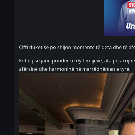
Çifti duket se po shijon momente të qeta dhe të af
Edhe pse janë prindër të dy fëmijëve, ata po arrijnë 
afërsinë dhe harmoninë në marrëdhënien e tyre.