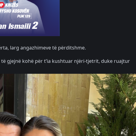
ërta, larg angazhimeve të përditshme.
të gjejnë kohë për t’ia kushtuar njëri-tjetrit, duke ruajtur