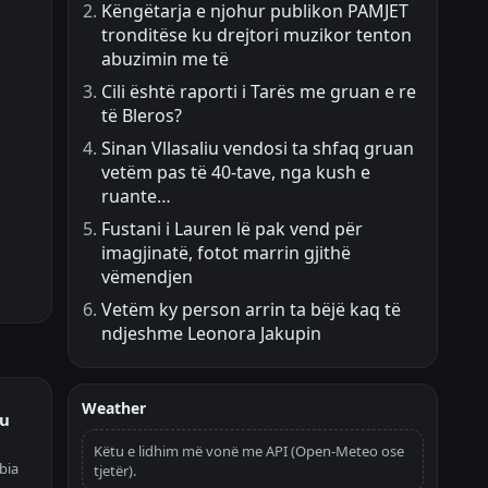
Këngëtarja e njohur publikon PAMJET
tronditëse ku drejtori muzikor tenton
abuzimin me të
Cili është raporti i Tarës me gruan e re
të Bleros?
Sinan Vllasaliu vendosi ta shfaq gruan
vetëm pas të 40-tave, nga kush e
ruante…
Fustani i Lauren lë pak vend për
imagjinatë, fotot marrin gjithë
vëmendjen
Vetëm ky person arrin ta bëjë kaq të
ndjeshme Leonora Jakupin
Weather
ku
Këtu e lidhim më vonë me API (Open-Meteo ose
bia
tjetër).