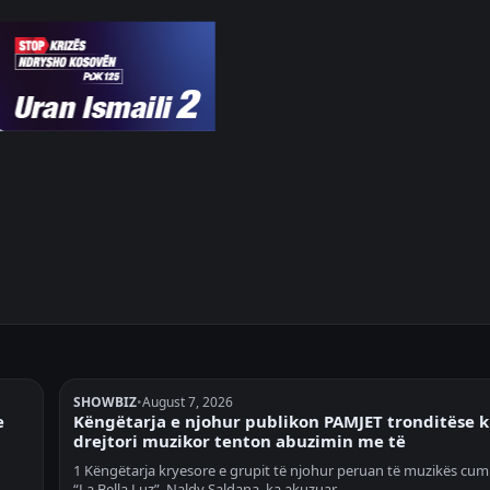
SHOWBIZ
•
August 7, 2026
e
Këngëtarja e njohur publikon PAMJET tronditëse 
drejtori muzikor tenton abuzimin me të
1 Këngëtarja kryesore e grupit të njohur peruan të muzikës cum
“La Bella Luz”, Naldy Saldana, ka akuzuar…