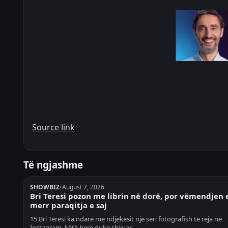
Source link
Të ngjashme
SHOWBIZ
•
August 7, 2026
Bri Teresi pozon me librin në dorë, por vëmendjen 
merr paraqitja e saj
15 Bri Teresi ka ndarë me ndjekësit një seri fotografish të reja në
Instagram, këtë herë duke shijuar…