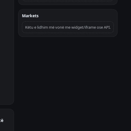
Markets
Këtu e lidhim më vonë me widget/iframe ose API.
të