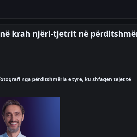
ë krah njëri-tjetrit në përditshmë
tografi nga përditshmëria e tyre, ku shfaqen tejet të