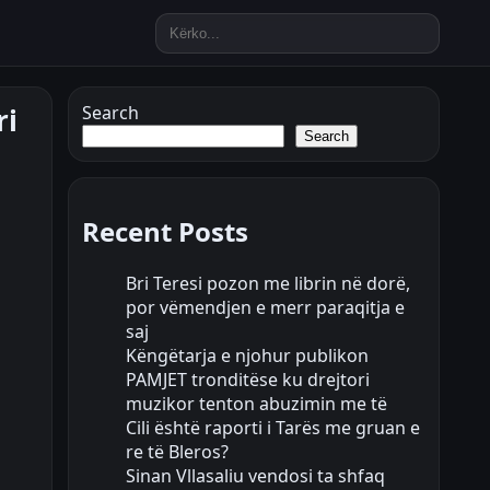
ri
Search
Search
Recent Posts
Bri Teresi pozon me librin në dorë,
por vëmendjen e merr paraqitja e
saj
Këngëtarja e njohur publikon
PAMJET tronditëse ku drejtori
muzikor tenton abuzimin me të
Cili është raporti i Tarës me gruan e
re të Bleros?
Sinan Vllasaliu vendosi ta shfaq