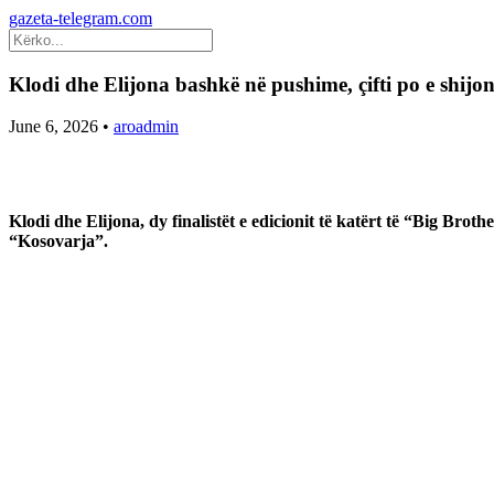
gazeta-telegram.com
Klodi dhe Elijona bashkë në pushime, çifti po e shij
June 6, 2026
•
aroadmin
Klodi dhe Elijona, dy finalistët e edicionit të katërt të “Big Bro
“Kosovarja”.