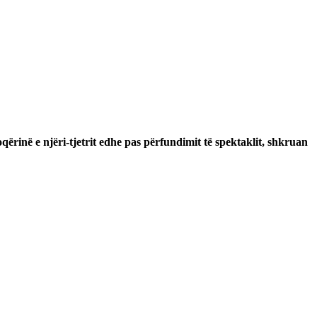
qërinë e njëri-tjetrit edhe pas përfundimit të spektaklit, shkruan