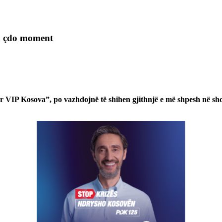
on çdo moment
ther VIP Kosova”, po vazhdojnë të shihen gjithnjë e më shpesh në sho