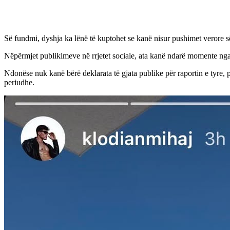
Së fundmi, dyshja ka lënë të kuptohet se kanë nisur pushimet verore 
Nëpërmjet publikimeve në rrjetet sociale, ata kanë ndarë momente nga b
Ndonëse nuk kanë bërë deklarata të gjata publike për raportin e tyre, 
periudhe.