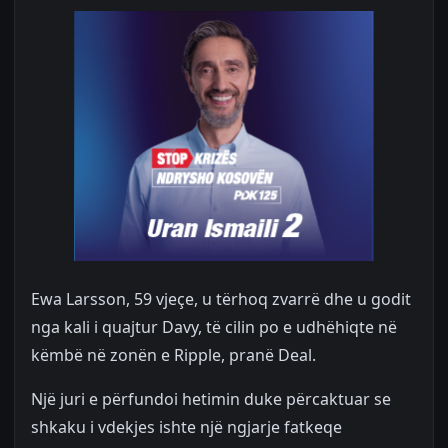
Ewa Larsson, 59 vjeçe, u tërhoq zvarrë dhe u godit
nga kali i quajtur Davy, të cilin po e udhëhiqte në
këmbë në zonën e Ripple, pranë Deal.
Një juri e përfundoi hetimin duke përcaktuar se
shkaku i vdekjes ishte një ngjarje fatkeqe