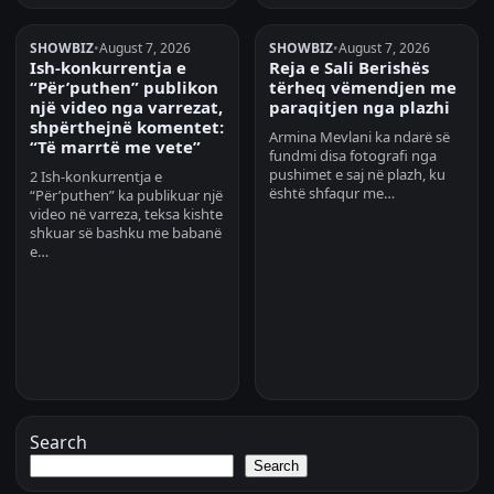
SHOWBIZ
•
August 7, 2026
SHOWBIZ
•
August 7, 2026
Ish-konkurrentja e
Reja e Sali Berishës
“Për’puthen” publikon
tërheq vëmendjen me
një video nga varrezat,
paraqitjen nga plazhi
shpërthejnë komentet:
Armina Mevlani ka ndarë së
“Të marrtë me vete”
fundmi disa fotografi nga
pushimet e saj në plazh, ku
2 Ish-konkurrentja e
është shfaqur me…
“Për’puthen” ka publikuar një
video në varreza, teksa kishte
shkuar së bashku me babanë
e…
Search
Search