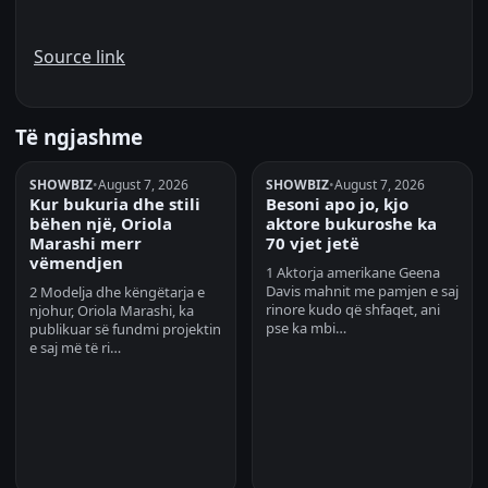
Source link
Të ngjashme
SHOWBIZ
•
August 7, 2026
SHOWBIZ
•
August 7, 2026
Kur bukuria dhe stili
Besoni apo jo, kjo
bëhen një, Oriola
aktore bukuroshe ka
Marashi merr
70 vjet jetë
vëmendjen
1 Aktorja amerikane Geena
Davis mahnit me pamjen e saj
2 Modelja dhe këngëtarja e
rinore kudo që shfaqet, ani
njohur, Oriola Marashi, ka
pse ka mbi…
publikuar së fundmi projektin
e saj më të ri…