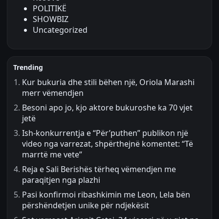
POLITIKË
SHOWBIZ
Uncategorized
Trending
Kur bukuria dhe stili bëhen një, Oriola Marashi
merr vëmendjen
Besoni apo jo, kjo aktore bukuroshe ka 70 vjet
jetë
Ish-konkurrentja e “Për’puthen” publikon një
video nga varrezat, shpërthejnë komentet: “Të
marrtë me vete”
Reja e Sali Berishës tërheq vëmendjen me
paraqitjen nga plazhi
Pasi konfirmoi ribashkimin me Leon, Lela bën
përshëndetjen unike për ndjekësit