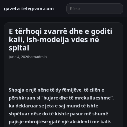
gazeta-telegram.com
E tërhoqi zvarrë dhe e goditi
kali, ish-modelja vdes në
spital
June 4, 2026
•
aroadmin
Shoqja e një nëne të dy fëmijëve, të cilën e
përshkruan si “bujare dhe të mrekullueshme”,
ka deklaruar se jeta e saj mund të ishte
shpëtuar nëse do të kishte pasur më shumë
pajisje mbrojtëse gjatë një aksidenti me kalë.