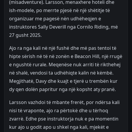
(misadventure). Larsson, menaxhere hoteli dhe
ish-modele, po merrte pjesë në një shëtitje të
organizuar me pagesë nën udhëheqjen e
instruktores Sally Deverill nga Cornilo Riding, më
27 gusht 2025.
Ajo ra nga kali në një fushë dhe më pas tentoi të
hipte sërish në të në zonën e Beacon Hill, një rrugë
e ngushtë rurale. Meqenëse nuk arriti të rikthehej
në shalë, vendosi ta udhëhiqte kalin në këmbë.
Megjithatë, Davy dhe kuajt e tjerë u trembën kur
dy qen dolën papritur nga një kopsht aty pranë.
Larsson vazhdoi të mbante frerët, por ndërsa kali
nisi të vraponte, ajo ra përtokë dhe u tërhoq
zvarrë. Edhe pse instruktorja nuk e pa momentin
kur ajo u godit apo u shkel nga kali, mjekët e