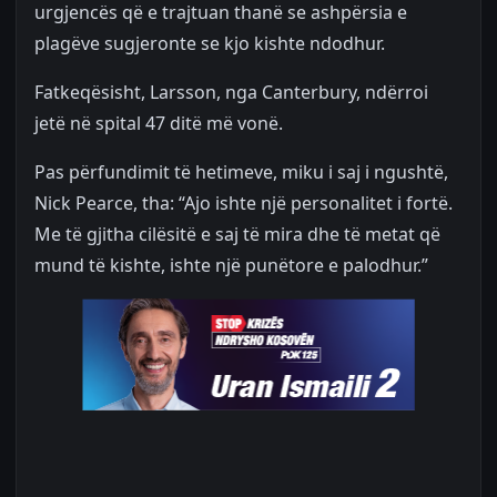
urgjencës që e trajtuan thanë se ashpërsia e
plagëve sugjeronte se kjo kishte ndodhur.
Fatkeqësisht, Larsson, nga Canterbury, ndërroi
jetë në spital 47 ditë më vonë.
Pas përfundimit të hetimeve, miku i saj i ngushtë,
Nick Pearce, tha: “Ajo ishte një personalitet i fortë.
Me të gjitha cilësitë e saj të mira dhe të metat që
mund të kishte, ishte një punëtore e palodhur.”