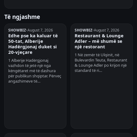
Të ngjashme
SHOWBIZ
•
August 7, 2026
SHOWBIZ
•
August 7, 2026
Edhe pse ka kaluar të
Restaurant & Lounge
50-tat, Alberije
Adler – më shumë se
Hadërgjonaj duket si
një restorant
20-vjeçare
1 Në zemër të Ulqinit, në
Bulevardin Teuta, Restaurant
1 Alberije Hadërgjonaj
& Lounge Adler po krijon një
vazhdon të jetë një nga
standard të ri…
këngëtaret më të dashura
për publikun shqiptar. Përveç
angazhimeve të…