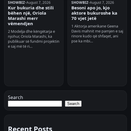
SHOWBIZ
•
August 7, 2026
SHOWBIZ
•
August 7, 2026
Kur bukuria dhe stili
Besoni apo jo, kjo
bëhen një, Oriola
aktore bukuroshe ka
Marashi merr
70 vjet jetë
vëmendjen
1 Aktorja amerikane Geena
Davis mahnit me pamjen e saj
2 Modelja dhe këngëtarja e
rinore kudo që shfaqet, ani
njohur, Oriola Marashi, ka
pse ka mbi…
publikuar së fundmi projektin
e saj më të ri…
Search
Search
Recent Posts