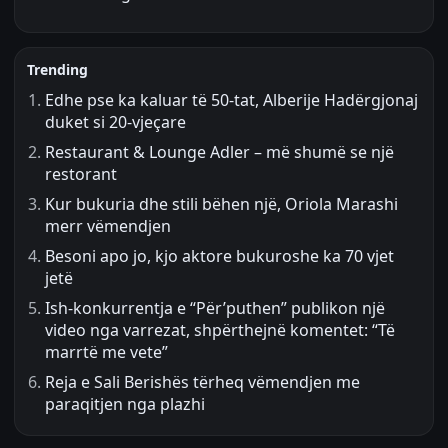
Trending
Edhe pse ka kaluar të 50-tat, Alberije Hadërgjonaj
duket si 20-vjeçare
Restaurant & Lounge Adler – më shumë se një
restorant
Kur bukuria dhe stili bëhen një, Oriola Marashi
merr vëmendjen
Besoni apo jo, kjo aktore bukuroshe ka 70 vjet
jetë
Ish-konkurrentja e “Për’puthen” publikon një
video nga varrezat, shpërthejnë komentet: “Të
marrtë me vete”
Reja e Sali Berishës tërheq vëmendjen me
paraqitjen nga plazhi