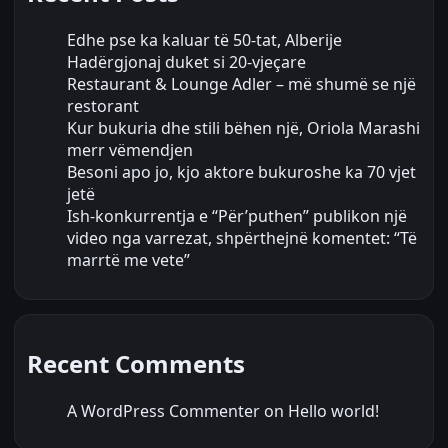
Edhe pse ka kaluar të 50-tat, Alberije
Hadërgjonaj duket si 20-vjeçare
Restaurant & Lounge Adler – më shumë se një
restorant
Kur bukuria dhe stili bëhen një, Oriola Marashi
merr vëmendjen
Besoni apo jo, kjo aktore bukuroshe ka 70 vjet
jetë
Ish-konkurrentja e “Për’puthen” publikon një
video nga varrezat, shpërthejnë komentet: “Të
marrtë me vete”
Recent Comments
A WordPress Commenter
on
Hello world!