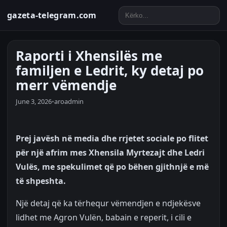
gazeta-telegram.com
Raporti i Xhensilës me
familjen e Ledrit, ky detaj po
merr vëmendje
June 3, 2026
•
aroadmin
Prej javësh në media dhe rrjetet sociale po flitet
për një afrim mes Xhensila Myrtezajt dhe Ledri
Vulës, me spekulimet që po bëhen gjithnjë e më
të shpeshta.
Një detaj që ka tërhequr vëmendjen e ndjekësve
lidhet me Agron Vulën, babain e reperit, i cili e