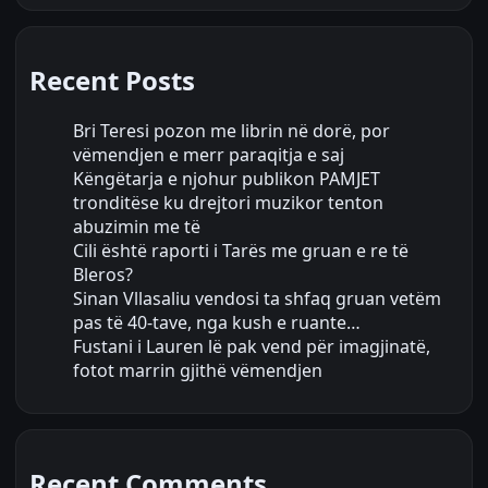
Recent Posts
Bri Teresi pozon me librin në dorë, por
vëmendjen e merr paraqitja e saj
Këngëtarja e njohur publikon PAMJET
tronditëse ku drejtori muzikor tenton
abuzimin me të
Cili është raporti i Tarës me gruan e re të
Bleros?
Sinan Vllasaliu vendosi ta shfaq gruan vetëm
pas të 40-tave, nga kush e ruante…
Fustani i Lauren lë pak vend për imagjinatë,
fotot marrin gjithë vëmendjen
Recent Comments