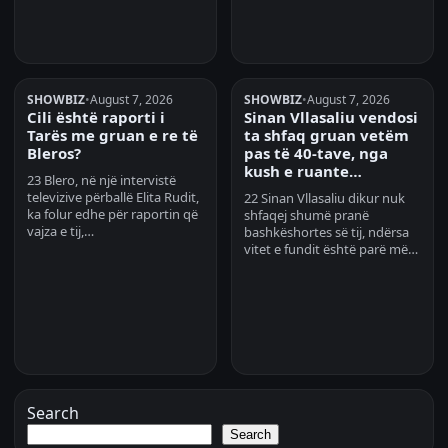
SHOWBIZ
•
August 7, 2026
SHOWBIZ
•
August 7, 2026
Cili është raporti i
Sinan Vllasaliu vendosi
Tarës me gruan e re të
ta shfaq gruan vetëm
Bleros?
pas të 40-tave, nga
kush e ruante…
23 Blero, në një intervistë
televizive përballë Elita Rudit,
22 Sinan Vllasaliu dikur nuk
ka folur edhe për raportin që
shfaqej shumë pranë
vajza e tij,…
bashkëshortes së tij, ndërsa
vitet e fundit është parë më…
Search
Search