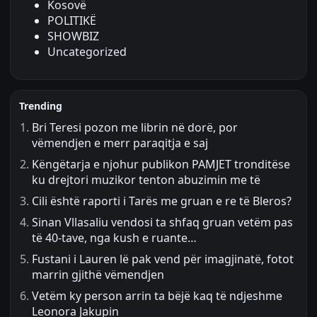
Kosovë
POLITIKË
SHOWBIZ
Uncategorized
Trending
Bri Teresi pozon me librin në dorë, por
vëmendjen e merr paraqitja e saj
Këngëtarja e njohur publikon PAMJET tronditëse
ku drejtori muzikor tenton abuzimin me të
Cili është raporti i Tarës me gruan e re të Bleros?
Sinan Vllasaliu vendosi ta shfaq gruan vetëm pas
të 40-tave, nga kush e ruante…
Fustani i Lauren lë pak vend për imagjinatë, fotot
marrin gjithë vëmendjen
Vetëm ky person arrin ta bëjë kaq të ndjeshme
Leonora Jakupin