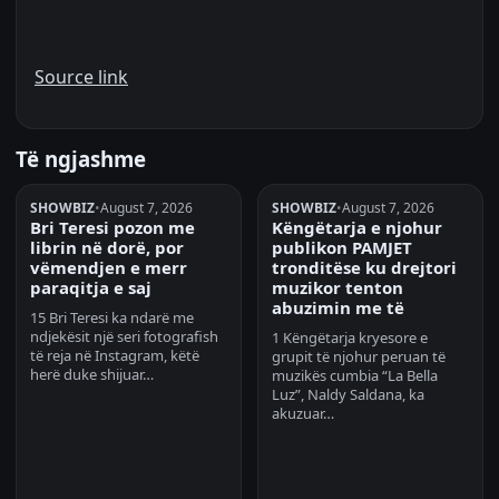
Source link
Të ngjashme
SHOWBIZ
•
August 7, 2026
SHOWBIZ
•
August 7, 2026
Bri Teresi pozon me
Këngëtarja e njohur
librin në dorë, por
publikon PAMJET
vëmendjen e merr
tronditëse ku drejtori
paraqitja e saj
muzikor tenton
abuzimin me të
15 Bri Teresi ka ndarë me
ndjekësit një seri fotografish
1 Këngëtarja kryesore e
të reja në Instagram, këtë
grupit të njohur peruan të
herë duke shijuar…
muzikës cumbia “La Bella
Luz”, Naldy Saldana, ka
akuzuar…