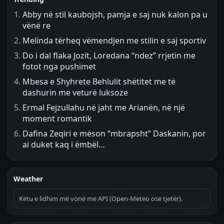
Abby në stil kaubojsh, pamja e saj nuk kalon pa u
vënë re
Melinda tërheq vëmendjen me stilin e saj sportiv
Do i dal flaka Jozit, Loredana “ndez” rrjetin me
fotot nga pushimet
Mbesa e Shyhrete Behlulit shëtitet me të
dashurin me veturë luksoze
Ermal Fejzullahu në jaht me Arianën, në një
moment romantik
Dafina Zeqiri e mëson “mbrapsht” Daskanin, por
ai duket kaq i ëmbël…
Weather
Këtu e lidhim më vonë me API (Open-Meteo ose tjetër).