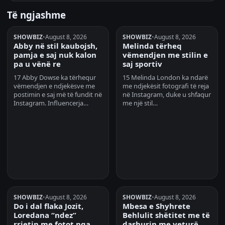
Të ngjashme
SHOWBIZ
•
August 8, 2026
SHOWBIZ
•
August 8, 2026
Abby në stil kaubojsh,
Melinda tërheq
pamja e saj nuk kalon
vëmendjen me stilin e
pa u vënë re
saj sportiv
17 Abby Dowse ka tërhequr
15 Melinda London ka ndarë
vëmendjen e ndjekësve me
me ndjekësit fotografi të reja
postimin e saj më të fundit në
në Instagram, duke u shfaqur
Instagram. Influencerja…
me një stil…
SHOWBIZ
•
August 8, 2026
SHOWBIZ
•
August 8, 2026
Do i dal flaka Jozit,
Mbesa e Shyhrete
Loredana “ndez”
Behlulit shëtitet me të
rrjetin me fotot nga
dashurin me veturë