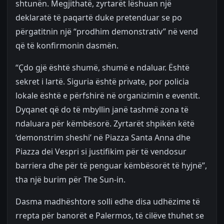
shtunën. Megjithatë, zyrtarët lëshuan një
deklaratë të paqartë duke pretenduar se po
përgatitnin një “prodhim demonstrativ” në vend
që të konfirmonin dasmën.
“Çdo gjë është shumë, shumë e ndaluar. Është
sekret i lartë. Siguria është private, por policia
lokale është e përfshirë në organizimin e eventit.
Dyqanet që do të mbyllin janë tashmë zona të
ndaluara për këmbësorë. Zyrtarët shpikën këtë
‘demonstrim sheshi’ në Piazza Santa Anna dhe
Piazza dei Vespri si justifikim për të vendosur
barriera dhe për të penguar këmbësorët të hyjnë”,
tha një burim për The Sun-in.
Dasma madhështore solli edhe disa udhëzime të
rrepta për banorët e Palermos, të cilëve thuhet se