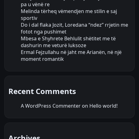
pa u vënë re
Melinda tërheq vëmendjen me stilin e saj
sportiv
Do i dal flaka Jozit, Loredana “ndez” rrjetin me
fotot nga pushimet
Mbesa e Shyhrete Behlulit shëtitet me të
dashurin me veturë luksoze
Ermal Fejzullahu në jaht me Arianën, në një
moment romantik
Recent Comments
A WordPress Commenter
on
Hello world!
Archives