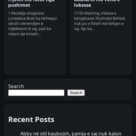
pushimet
luksoze
1 Modelja shqiptare
17 Eli Martinaj, mbesa e
Loredana Brati ka tërhequr
këngëtares Shyhrete Behluli,
sërish vëmendjen e
nuk po e fsheh më lidhjen e
ndjekësve të saj, pasi ka
saj. Ajo ka…
ndarë një kolazh…
Search
Search
Recent Posts
Abby në stil kaubojsh, pamja e saj nuk kalon