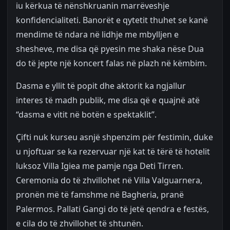
iu kërkua të nënshkruanin marrëveshje
konfidencialiteti. Banorët e qytetit thuhet se kanë
mendime të ndara në lidhje me mbylljen e
shesheve, me disa që pyesin me shaka nëse Dua
do të jepte një koncert falas në plazh në këmbim.
Dasma e yllit të popit dhe aktorit ka ngjallur
interes të madh publik, me disa që e quajnë atë
“dasma e vitit në botën e spektaklit”.
Çifti nuk kurseu asnjë shpenzim për festimin, duke
u njoftuar se ka rezervuar një kat të tërë të hotelit
luksoz Villa Igiea me pamje nga Deti Tirren.
Ceremonia do të zhvillohet në Villa Valguarnera,
pronën më të famshme në Bagheria, pranë
Palermos. Pallati Gangi do të jetë qendra e festës,
e cila do të zhvillohet të shtunën.