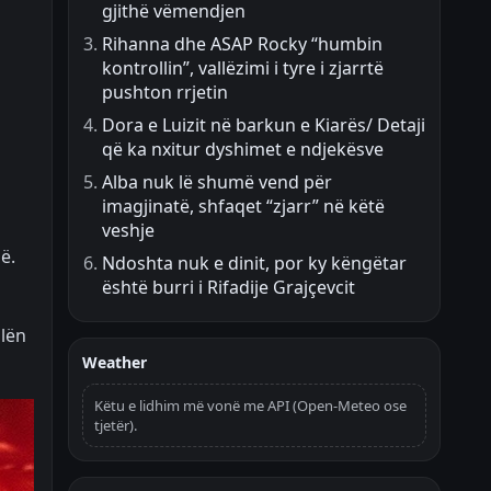
gjithë vëmendjen
Rihanna dhe ASAP Rocky “humbin
kontrollin”, vallëzimi i tyre i zjarrtë
pushton rrjetin
Dora e Luizit në barkun e Kiarës/ Detaji
që ka nxitur dyshimet e ndjekësve
Alba nuk lë shumë vend për
imagjinatë, shfaqet “zjarr” në këtë
veshje
ë.
Ndoshta nuk e dinit, por ky këngëtar
është burri i Rifadije Grajçevcit
ilën
Weather
Këtu e lidhim më vonë me API (Open-Meteo ose
tjetër).