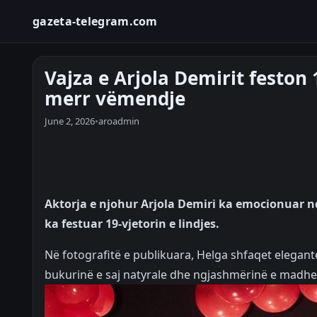
gazeta-telegram.com
Vajza e Arjola Demirit feston
merr vëmendje
June 2, 2026
•
aroadmin
Aktorja e njohur Arjola Demiri ka emocionuar ndj
ka festuar 19-vjetorin e lindjes.
Në fotografitë e publikuara, Helga shfaqet elega
bukurinë e saj natyrale dhe ngjashmërinë e madh