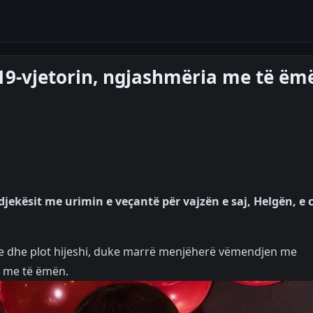
 19-vjetorin, ngjashmëria me të ëm
ekësit me urimin e veçantë për vajzën e saj, Helgën, e c
nte dhe plot hijeshi, duke marrë menjëherë vëmendjen me
e me të ëmën.