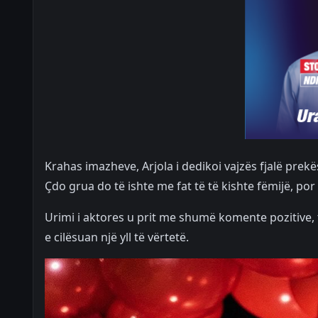
Krahas imazheve, Arjola i dedikoi vajzës fjalë prekë
Çdo grua do të ishte me fat të të kishte fëmijë, po
Urimi i aktores u prit me shumë komente pozitive,
e cilësuan një yll të vërtetë.