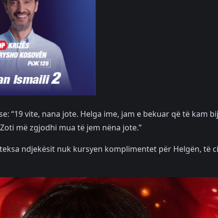
se: “19 vite, nana jote. Helga ime, jam e bekuar që të kam bij
r Zoti më zgjodhi mua të jem nëna jote.”
 teksa ndjekësit nuk kursyen komplimentet për Helgën, të c