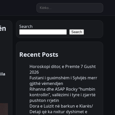
ën
Search
Search
Recent Posts
Horoskopi ditor, e Premte 7 Gusht
2026
ila
Fustani i guximshëm i Sylvijës merr
gjithë vëmendjen
Rihanna dhe ASAP Rocky “humbin
kontrollin”, vallëzimi i tyre i zjarrtë
pushton rrjetin
Dora e Luizit në barkun e Kiarës/
Detaji që ka nxitur dyshimet e