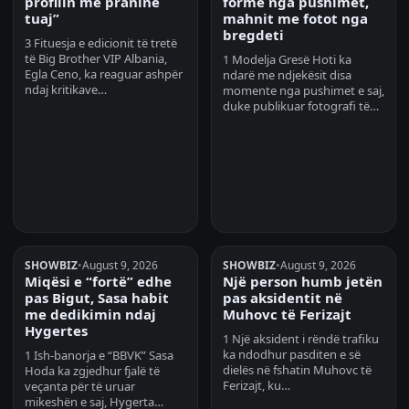
profilin me praninë
formë nga pushimet,
tuaj”
mahnit me fotot nga
bregdeti
3 Fituesja e edicionit të tretë
të Big Brother VIP Albania,
1 Modelja Gresë Hoti ka
Egla Ceno, ka reaguar ashpër
ndarë me ndjekësit disa
ndaj kritikave…
momente nga pushimet e saj,
duke publikuar fotografi të…
SHOWBIZ
•
August 9, 2026
SHOWBIZ
•
August 9, 2026
Miqësi e “fortë” edhe
Një person humb jetën
pas Bigut, Sasa habit
pas aksidentit në
me dedikimin ndaj
Muhovc të Ferizajt
Hygertes
1 Një aksident i rëndë trafiku
ka ndodhur pasditen e së
1 Ish-banorja e “BBVK” Sasa
dielës në fshatin Muhovc të
Hoda ka zgjedhur fjalë të
Ferizajt, ku…
veçanta për të uruar
mikeshën e saj, Hygerta…