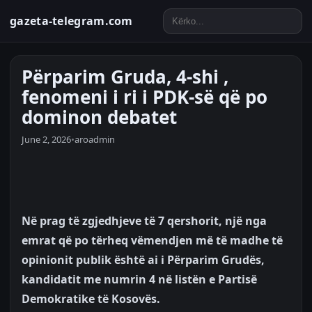
gazeta-telegram.com
Përparim Gruda, 4-shi ,
fenomeni i ri i PDK-së që po
dominon debatet
June 2, 2026
•
aroadmin
Në prag të zgjedhjeve të 7 qershorit, një nga
emrat që po tërheq vëmendjen më të madhe të
opinionit publik është ai i Përparim Grudës,
kandidatit me numrin 4 në listën e Partisë
Demokratike të Kosovës.