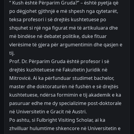
“ Kush është Përparim Gruda?” – është pyetja që
po dëgjohet gjithnjë e më shpesh nga qytetarët,
teksa profesori i së drejtës kushtetuese po
shquhet si një nga figurat më të artikuluara dhe
më bindëse në debatet politike, duke fituar
vlerësime të gjera për argumentimin dhe qasjen e
tij.
Prof. Dr. Përparim Gruda është profesor i së
drejtës kushtetuese në Fakultetin Juridik në
Mitrovicë. Ai ka përfunduar studimet bachelor,
master dhe doktoraturën në fushën e së drejtës
kushtetuese, ndërsa formimin e tij akademik e ka
pasuruar edhe me dy specializime post-doktorale
në Universitetin e Gracit në Austri.
Po ashtu, si Fulbright Visiting Scholar, ai ka
zhvilluar hulumtime shkencore në Universitetin e