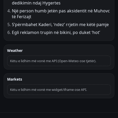
dedikimin ndaj Hygertes
Një person humb jetën pas aksidentit në Muhovc
të Ferizajt
S’përmbahet Kaderi, ‘ndez’ rrjetin me këtë pamje
Egli reklamon trupin në bikini, po duket ‘hot’
Weather
Këtu e lidhim më vonë me API (Open-Meteo ose tjetër).
Markets
Këtu e lidhim më vonë me widget/iframe ose API.