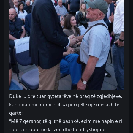
Duke iu drejtuar qytetarëve në prag të zgjedhjeve,
kandidati me numrin 4 ka përcjellë një mesazh të
qartë:
“Më 7 qershor, të gjithë bashkë, ecim me hapin e ri
– që ta stopojmë krizën dhe ta ndryshojmë