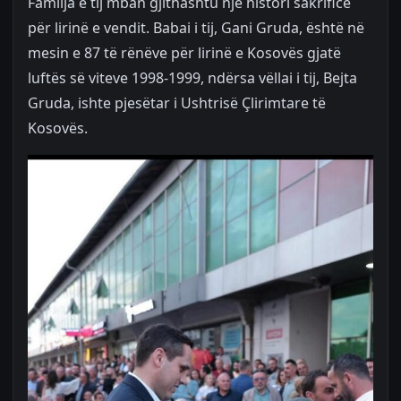
Familja e tij mban gjithashtu një histori sakrifice
për lirinë e vendit. Babai i tij, Gani Gruda, është në
mesin e 87 të rënëve për lirinë e Kosovës gjatë
luftës së viteve 1998-1999, ndërsa vëllai i tij, Bejta
Gruda, ishte pjesëtar i Ushtrisë Çlirimtare të
Kosovës.