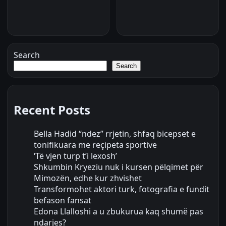
Search
Search
Recent Posts
Bella Hadid “ndez” rrjetin, shfaq bicepset e
tonifikuara me reçipeta sportive
‘Të vjen turp t’i lexosh’
Shkumbin Kryeziu nuk i kursen pëlqimet për
Mimozën, edhe kur zhvishet
Transformohet aktori turk, fotografia e fundit
befason fansat
Edona Llalloshi a u zbukurua kaq shumë pas
ndarjes?