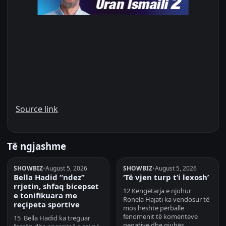
Source link
Të ngjashme
SHOWBIZ
•
August 5, 2026
SHOWBIZ
•
August 5, 2026
Bella Hadid “ndez”
‘Të vjen turp t’i lexosh’
rrjetin, shfaq bicepset
12 Këngëtarja e njohur
e tonifikuara me
Ronela Hajati ka vendosur të
reçipeta sportive
mos heshtë përballë
fenomenit të komenteve
15 Bella Hadid ka treguar
negative dhe gjuhës…