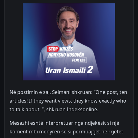
Në postimin e saj, Selmani shkruan: “One post, ten
articles! If they want views, they know exactly who
to talk about. ”, shkruan Indeksonline.
Mesazhi është interpretuar nga ndjekësit si një
koment mbi mënyrën se si përmbajtjet në rrjetet