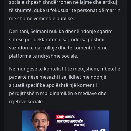
sociale shpesh shndërrohen në lajme dhe artikuj
të shumtë, duke u fokusuar te personat që marrin
më shumë vëmendje publike.
Deri tani, Selmani nuk ka dhënë ndonjë sqarim
shtesë për deklaratën e saj, ndërsa postimi
vazhdon të qarkullojë dhe të komentohet në
platforma të ndryshme sociale.
Në mungesë të kontekstit të mëtejshëm, mbetet e
paqartë nëse mesazhi i saj lidhet me ndonjë
situatë specifike apo është një koment i
përgjithshëm mbi dinamikën e mediave dhe
rrjeteve sociale.