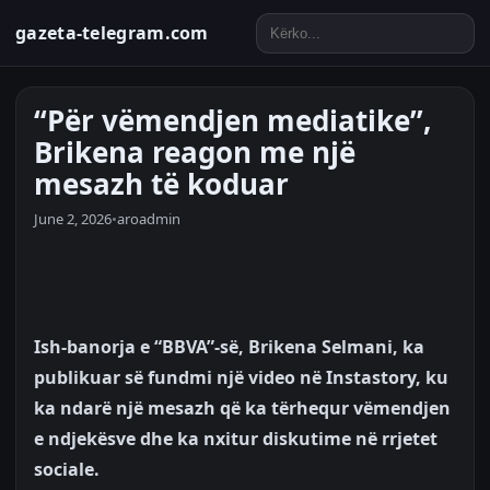
gazeta-telegram.com
“Për vëmendjen mediatike”,
Brikena reagon me një
mesazh të koduar
June 2, 2026
•
aroadmin
Ish-banorja e “BBVA”-së, Brikena Selmani, ka
publikuar së fundmi një video në Instastory, ku
ka ndarë një mesazh që ka tërhequr vëmendjen
e ndjekësve dhe ka nxitur diskutime në rrjetet
sociale.