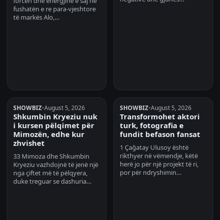
forcën dhe energjinë e saj në
fushatën e re para-vjeshtore
të markës Alo,…
SHOWBIZ
•
August 5, 2026
SHOWBIZ
•
August 5, 2026
Shkumbin Kryeziu nuk
Transformohet aktori
i kursen pëlqimet për
turk, fotografia e
Mimozën, edhe kur
fundit befason fansat
zhvishet
1 Çağatay Ulusoy është
rikthyer në vëmendje, këtë
33 Mimoza dhe Shkumbin
herë jo për një projekt të ri,
Kryeziu vazhdojnë të jenë një
por për ndryshimin…
nga çiftet më të pëlqyera,
duke treguar se dashuria…