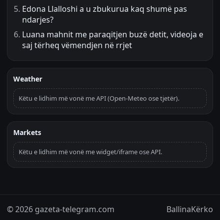
Edona Llalloshi a u zbukurua kaq shumë pas
ndarjes?
Luana mahnit me paraqitjen buzë detit, videoja e
saj tërheq vëmendjen në rrjet
Weather
Këtu e lidhim më vonë me API (Open-Meteo ose tjetër).
Markets
Këtu e lidhim më vonë me widget/iframe ose API.
© 2026 gazeta-telegram.com
Ballina
Kërko