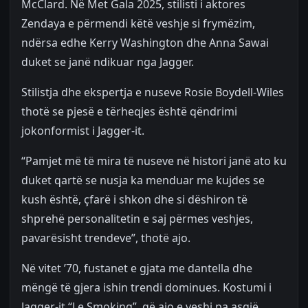
McClard. Në Met Gala 2025, stilisti i aktores
Zendaya e përmendi këtë veshje si frymëzim,
ndërsa edhe Kerry Washington dhe Anna Sawai
duket se janë ndikuar nga Jagger.
Stilistja dhe ekspertja e nuseve Rosie Boydell-Wiles
thotë se pjesë e tërheqjes është qëndrimi
jokonformist i Jagger-it.
“Pamjet më të mira të nuseve në histori janë ato ku
duket qartë se nusja ka menduar me kujdes se
kush është, çfarë i shkon dhe si dëshiron të
shprehë personalitetin e saj përmes veshjes,
pavarësisht trendeve”, thotë ajo.
Në vitet ’70, fustanet e gjata me dantella dhe
mëngë të gjera ishin trendi dominues. Kostumi i
Jagger-it “Le Smoking”, që ajo e veshi pa asgjë