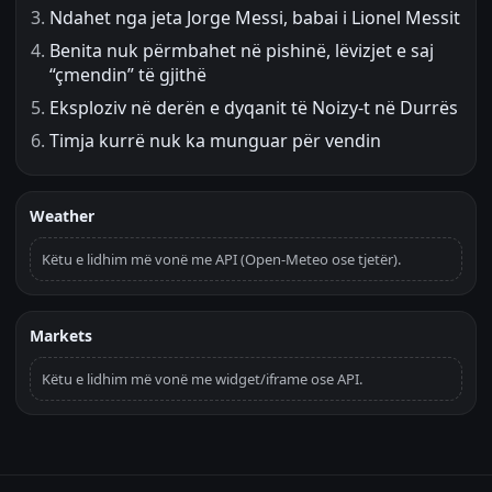
Ndahet nga jeta Jorge Messi, babai i Lionel Messit
Benita nuk përmbahet në pishinë, lëvizjet e saj
“çmendin” të gjithë
Eksploziv në derën e dyqanit të Noizy-t në Durrës
Timja kurrë nuk ka munguar për vendin
Weather
Këtu e lidhim më vonë me API (Open-Meteo ose tjetër).
Markets
Këtu e lidhim më vonë me widget/iframe ose API.