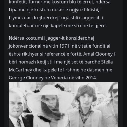
konfetit, Turner me kostum blu të errët, ndërsa
Lipa me një kostum nusërie ngjyrë fildishi, i
frymëzuar drejtpërdrejt nga stili i Jagger-it, i
kompletuar me një kapele me strehë të gjerë.
Ndërsa kostumi i Jagger-it konsiderohej
jokonvencional në vitin 1971, në vitet e fundit ai
është rikthyer si referencë e fortë. Amal Clooney i
bëri homazh këtij stili me një set të bardhë Stella
McCartney dhe kapele të lirshme në dasmën me
George Clooney në Venecia në vitin 2014.