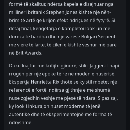
formë të skalitur, ndërsa kapela e dizajnuar nga
millineri britanik Stephen Jones kishte një nën-
brim të artë që krijon efekt ndriçues në fytyrë. Si
detaj final, këngëtarja e kompletoi look-un me
doreza të bardha dhe një varëse Bulgari Serpenti
me vlerë të lartë, të cilën e kishte veshur më parë
në Brit Awards.
Duke luajtur me kufijtë gjinorë, stili i Jagger-it hapi
rrugën për një epokë të re në modën e nusërisë.
Ekspertja Henrietta Rix thotë se ky stil mbetet një
referencë e fortë, ndërsa gjithnjë e më shumë
nuse zgjedhin veshje me pjesë të ndara. Sipas saj,
ky look i inkurajon nuset moderne të jenë
autentike dhe të eksperimentojnë me forma të
ndryshme.