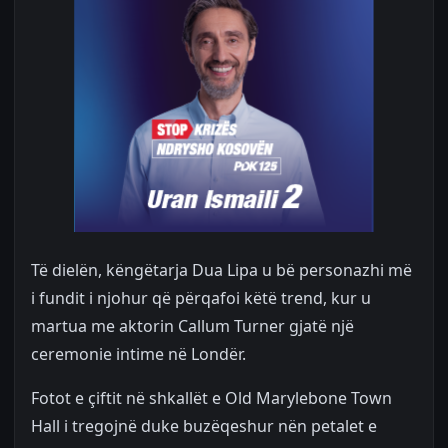
Të dielën, këngëtarja Dua Lipa u bë personazhi më
i fundit i njohur që përqafoi këtë trend, kur u
martua me aktorin Callum Turner gjatë një
ceremonie intime në Londër.
Fotot e çiftit në shkallët e Old Marylebone Town
Hall i tregojnë duke buzëqeshur nën petalet e