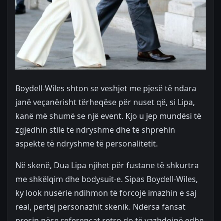
Boydell-Wiles shton se veshjet me pjesë të ndara
janë veçanërisht tërheqëse për nuset që, si Lipa,
kanë më shumë se një event. Kjo u jep mundësi të
zgjedhin stile të ndryshme dhe të shprehin
aspekte të ndryshme të personalitetit.
Në skenë, Dua Lipa njihet për fustane të shkurtra
me shkëlqim dhe bodysuit-e. Sipas Boydell-Wiles,
ky look nusërie ndihmon të forcojë imazhin e saj
real, përtej personazhit skenik. Ndërsa fansat
presin nëse referencat retro do të vazhdojnë edhe