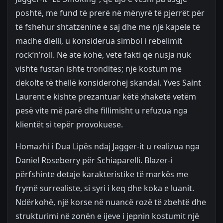
poshtë, me fund të prerë në mënyrë të pjerrët për
të fshehur shtatzëninë e saj dhe me një kapele të
madhe dielli, u konsiderua simbol i rebelimit
rock’n’roll. Në atë kohë, vetë fakti që nusja nuk
vishte fustan ishte tronditës; një kostum me
dekolte të thellë konsiderohej skandal. Yves Saint
Laurent e kishte prezantuar këtë xhaketë vetëm
pesë vite më parë dhe fillimisht u refuzua nga
klientët si tepër provokuese.
Homazhi i Dua Lipës ndaj Jagger-it u realizua nga
Daniel Roseberry për Schiaparelli. Blazer-i
përfshinte detaje karakteristike të markës me
frymë surrealiste, si syri i keq dhe koka e luanit.
Ndërkohë, një korse në nuancë rozë të zbehtë dhe
strukturimi në zonën e ijeve i jepnin kostumit një