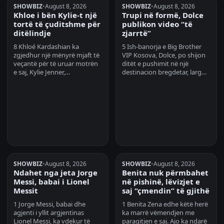
SHOWBIZ
•
August 8, 2026
SHOWBIZ
•
August 8, 2026
Khloe i bën Kylie-t një
Trupi në formë, Dolce
tortë të çuditshme për
publikon video “të
ditëlindje
zjarrtë”
8 Khloé Kardashian ka
5 Ish-banorja e Big Brother
zgjedhur një mënyrë mjaft të
VIP Kosova, Dolce, po shijon
veçantë për të uruar motrën
ditët e pushimit në një
e saj, Kylie Jenner,…
destinacion bregdetar, larg…
SHOWBIZ
•
August 8, 2026
SHOWBIZ
•
August 8, 2026
Ndahet nga jeta Jorge
Benita nuk përmbahet
Messi, babai i Lionel
në pishinë, lëvizjet e
Messit
saj “çmendin” të gjithë
1 Jorge Messi, babai dhe
1 Benita Zena edhe këtë herë
agjenti i yllit argjentinas
ka marrë vëmendjen me
Lionel Messi, ka vdekur të
paraqitjen e saj. Ajo ka ndarë