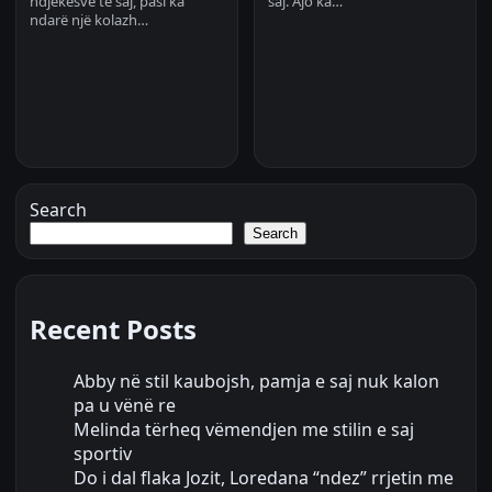
ndjekësve të saj, pasi ka
saj. Ajo ka…
ndarë një kolazh…
Search
Search
Recent Posts
Abby në stil kaubojsh, pamja e saj nuk kalon
pa u vënë re
Melinda tërheq vëmendjen me stilin e saj
sportiv
Do i dal flaka Jozit, Loredana “ndez” rrjetin me