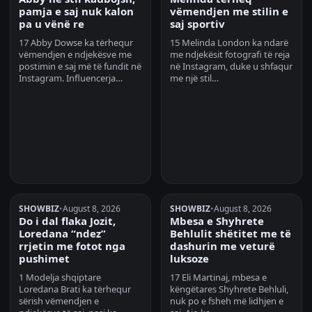
pamja e saj nuk kalon
vëmendjen me stilin e
pa u vënë re
saj sportiv
17 Abby Dowse ka tërhequr
15 Melinda London ka ndarë
vëmendjen e ndjekësve me
me ndjekësit fotografi të reja
postimin e saj më të fundit në
në Instagram, duke u shfaqur
Instagram. Influencerja…
me një stil…
SHOWBIZ
•
August 8, 2026
SHOWBIZ
•
August 8, 2026
Do i dal flaka Jozit,
Mbesa e Shyhrete
Loredana “ndez”
Behlulit shëtitet me të
rrjetin me fotot nga
dashurin me veturë
pushimet
luksoze
1 Modelja shqiptare
17 Eli Martinaj, mbesa e
Loredana Brati ka tërhequr
këngëtares Shyhrete Behluli,
sërish vëmendjen e
nuk po e fsheh më lidhjen e