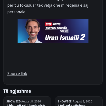
për t’u fokusuar tek vetja dhe mirëqenia e saj
personale.
Source link
Të ngjashme
SHOWBIZ
•
August 8, 2026
SHOWBIZ
•
August 8, 2026
Abby në stil kaubojsh,
Melinda tërheq