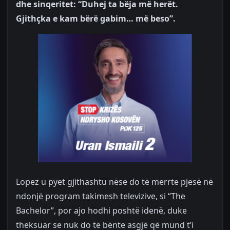
dhe sinqeritet: “Duhej ta bëja më herët.
Gjithçka e kam bërë gabim… më beso”.
Lopez u pyet gjithashtu nëse do të merrte pjesë në
ndonjë program takimesh televizive, si “The
Bachelor”, por ajo hodhi poshtë idenë, duke
theksuar se nuk do të bënte asgjë që mund t’i