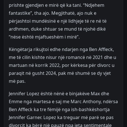
prishte gjendjen e mirë që ka tani. “Ndjehem
fantastike”, tha ajo. Megjithatë, ajo nuk e
përjashtoi mundësinë e një lidhjeje të re në të
ardhmen, duke shtuar se mund të njohë dikë
“nëse është mjaftueshëm i mirë”.
Këngëtarja rikujtoi edhe ndarjen nga Ben Affleck,
me të cilin kishte nisur një romancë në 2021 dhe u
martuan në korrik 2022, por kërkesa për divorc u
paraqit në gusht 2024, pak më shumë se dy vjet
më pas.
Jennifer Lopez është nënë e binjakëve Max dhe
Emme nga martesa e saj me Marc Anthony, ndërsa
Ben Affleck ka tre fëmijë nga ish-bashkëshortja
Jennifer Garner. Lopez ka treguar më parë se pas
divorcit ka bërë një pauzë nga jeta sentimentale