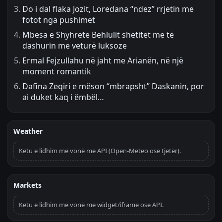
Do i dal flaka Jozit, Loredana “ndez” rrjetin me
fotot nga pushimet
Mbesa e Shyhrete Behlulit shëtitet me të
dashurin me veturë luksoze
Ermal Fejzullahu në jaht me Arianën, në një
moment romantik
Dafina Zeqiri e mëson “mbrapsht” Daskanin, por
ai duket kaq i ëmbël…
Weather
Këtu e lidhim më vonë me API (Open-Meteo ose tjetër).
Markets
Këtu e lidhim më vonë me widget/iframe ose API.