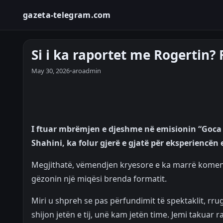
gazeta-telegram.com
Si i ka raportet me Rogertin? 
May 30, 2026
•
aroadmin
I ftuar mbrëmjen e djeshme në emisionin “Goca dh
Shahini, ka folur gjerë e gjatë për eksperiencën
Megjithatë, vëmendjen kryesore e ka marrë komenti 
gëzonin një miqësi brenda formatit.
Miri u shpreh se pas përfundimit të spektaklit, rrugët
shijon jetën e tij, unë kam jetën time. Jemi takuar 