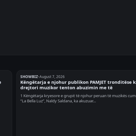
SHOWBIZ
•
August 7, 2026
e
Këngëtarja e njohur publikon PAMJET tronditëse 
drejtori muzikor tenton abuzimin me të
1 Këngëtarja kryesore e grupit të njohur peruan të muzikës cum
“La Bella Luz”, Naldy Saldana, ka akuzuar…