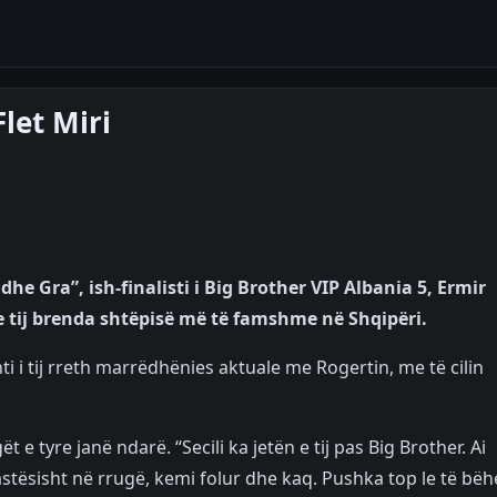
Flet Miri
e Gra”, ish-finalisti i Big Brother VIP Albania 5, Ermir
 e tij brenda shtëpisë më të famshme në Shqipëri.
i tij rreth marrëdhënies aktuale me Rogertin, me të cilin
 e tyre janë ndarë. “Secili ka jetën e tij pas Big Brother. Ai
rastësisht në rrugë, kemi folur dhe kaq. Pushka top le të bëh