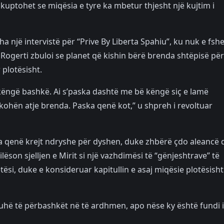
 kuptohet se miqësia e tyre ka mbetur thjesht një kujtim i
ha një intervistë për “Prive By Liberta Spahiu”, ku nuk e fsh
. Rogerti zbuloi se planet që kishin bërë brenda shtëpisë për
 plotësisht.
ëngë bashkë. Ai s’paska dashtë me bë këngë siç e lamë
 kohën atje brenda. Paska qenë kot,” u shpreh i revoltuar
 ka qenë krejt ndryshe për dyshen, duke zhbërë çdo aleancë 
ëson sjelljen e Mirit si një vazhdimësi të “gënjeshtrave” të
etësi, duke e konsideruar kapitullin e asaj miqësie plotësisht
juhë të përbashkët në të ardhmen, apo nëse ky është fundi i