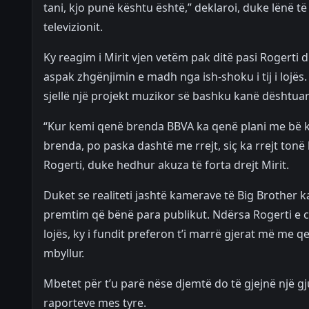
tani, kjo punë kështu është,” deklaroi, duke lënë të
televizionit.
Ky reagim i Mirit vjen vetëm pak ditë pasi Rogerti d
aspak zhgënjimin e madh nga ish-shoku i tij i lojës
sjellë një projekt muzikor së bashku kanë dështuar
“Kur kemi qenë brenda BBVA ka qenë plani me bë k
brenda, po paska dashtë me rrejt, siç ka rrejt tonë
Rogerti, duke hedhur akuza të forta drejt Mirit.
Duket se realiteti jashtë kamerave të Big Brother
premtim që bënë para publikut. Ndërsa Rogerti e cil
lojës, ky i fundit preferon t’i marrë gjerat më me q
mbyllur.
Mbetet për t’u parë nëse djemtë do të gjejnë një g
raporteve mes tyre.