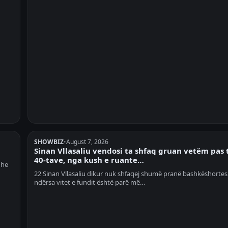
SHOWBIZ
•
August 7, 2026
Sinan Vllasaliu vendosi ta shfaq gruan vetëm pas 
40-tave, nga kush e ruante…
dhe
22 Sinan Vllasaliu dikur nuk shfaqej shumë pranë bashkëshortes s
ndërsa vitet e fundit është parë më…