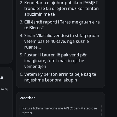
Këngëtarja e njohur publikon PAMJET
tronditëse ku drejtori muzikor tenton
abuzimin me të
Cili është raporti i Tarës me gruan e re
të Bleros?
Sinan Vllasaliu vendosi ta shfaq gruan
vetëm pas të 40-tave, nga kush e
ruante…
Fustani i Lauren lë pak vend për
imagjinatë, fotot marrin gjithë
vëmendjen
Vetëm ky person arrin ta bëjë kaq të
të
ndjeshme Leonora Jakupin
ë tij,
Weather
Këtu e lidhim më vonë me API (Open-Meteo ose
tjetër).