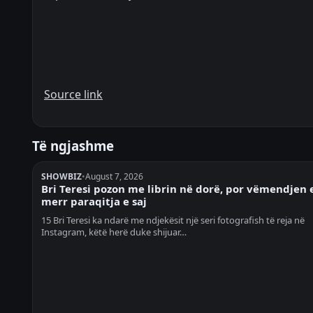
Source link
Të ngjashme
SHOWBIZ
•
August 7, 2026
Bri Teresi pozon me librin në dorë, por vëmendjen 
merr paraqitja e saj
15 Bri Teresi ka ndarë me ndjekësit një seri fotografish të reja në
Instagram, këtë herë duke shijuar…