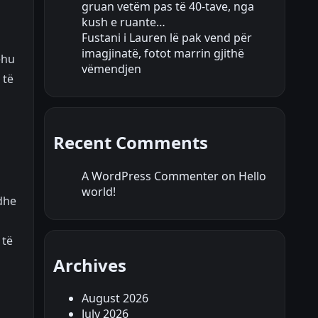
gruan vetëm pas të 40-tave, nga
kush e ruante…
Fustani i Lauren lë pak vend për
imagjinatë, fotot marrin gjithë
ehu
vëmendjen
 të
Recent Comments
A WordPress Commenter
on
Hello
world!
dhe
 të
Archives
August 2026
July 2026