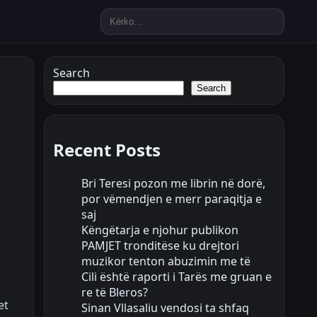
Search
Search
Recent Posts
Bri Teresi pozon me librin në dorë,
por vëmendjen e merr paraqitja e
saj
Këngëtarja e njohur publikon
PAMJET tronditëse ku drejtori
muzikor tenton abuzimin me të
Cili është raporti i Tarës me gruan e
re të Bleros?
et
Sinan Vllasaliu vendosi ta shfaq