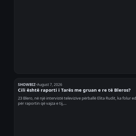
SHOWBIZ
•
August 7, 2026
Cili është raporti i Tarës me gruan e re të Bleros?
23 Blero, në një intervistë televizive përballë Elita Rudit, ka folur e
për raportin që vajza e tij,…