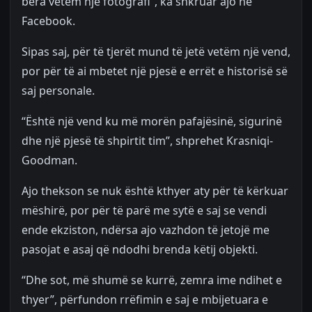
bëra vetëm një fotografi”, ka shkruar ajo në
Facebook.
Sipas saj, për të tjerët mund të jetë vetëm një vend,
por për të ai mbetet një pjesë e errët e historisë së
saj personale.
“Është një vend ku më morën pafajësinë, sigurinë
dhe një pjesë të shpirtit tim”, shprehet Krasniqi-
Goodman.
Ajo thekson se nuk është kthyer aty për të kërkuar
mëshirë, por për të parë me sytë e saj se vendi
ende ekziston, ndërsa ajo vazhdon të jetojë me
pasojat e asaj që ndodhi brenda këtij objekti.
“Dhe sot, më shumë se kurrë, zemra ime ndihet e
thyer”, përfundon rrëfimin e saj e mbijetuara e