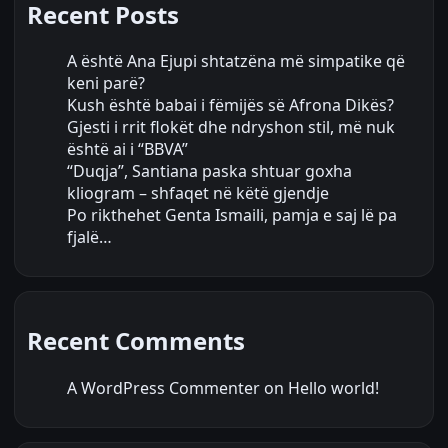
Recent Posts
A është Ana Ejupi shtatzëna më simpatike që
keni parë?
Kush është babai i fëmijës së Afrona Dikës?
Gjesti i rrit flokët dhe ndryshon stil, më nuk
është ai i “BBVA”
“Duqja”, Santiana paska shtuar goxha
kliogram – shfaqet në këtë gjendje
Po rikthehet Genta Ismaili, pamja e saj lë pa
fjalë…
Recent Comments
A WordPress Commenter
on
Hello world!