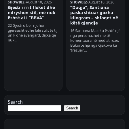
SHOWBIZ
•
August 10, 2026
SHOWBIZ
•
August 10, 2026
Gjesti i rrit flokët dhe
“Duqja”, Santiana
ndryshon stil, më nuk
paska shtuar goxha
është ai i “BBVA”
kliogram – shfaqet në
këtë gjendje
22 Gjesti u bë i njohur
gjerësisht edhe falë stilit të tij
16 Santiana Maloku është një
unik dhe avangard, diçka që
nga personazhet me të
nuk…
komentuara në mediat roze.
Bukuroshja nga Gjakova ka
‘trazuar’…
Search
Search