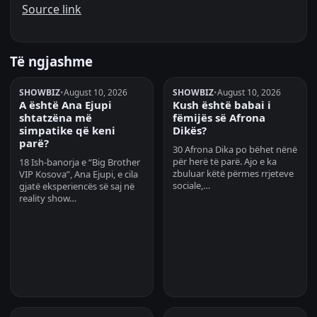
Source link
Të ngjashme
SHOWBIZ
•
August 10, 2026
SHOWBIZ
•
August 10, 2026
A është Ana Ejupi
Kush është babai i
shtatzëna më
fëmijës së Afrona
simpatike që keni
Dikës?
parë?
30 Afrona Dika po bëhet nënë
për herë të parë. Ajo e ka
18 Ish-banorja e “Big Brother
zbuluar këtë përmes rrjeteve
VIP Kosova”, Ana Ejupi, e cila
sociale,…
gjatë eksperiencës së saj në
reality show…