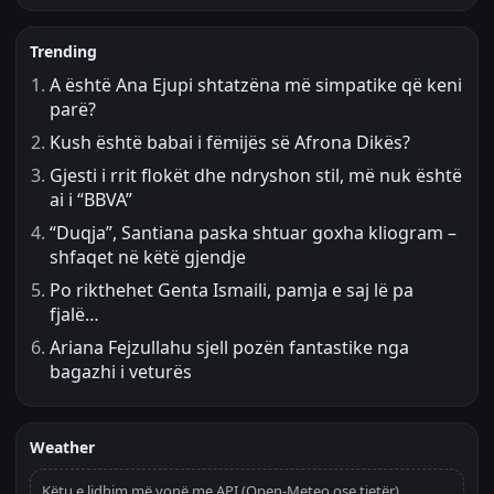
Trending
A është Ana Ejupi shtatzëna më simpatike që keni
parë?
Kush është babai i fëmijës së Afrona Dikës?
Gjesti i rrit flokët dhe ndryshon stil, më nuk është
ai i “BBVA”
“Duqja”, Santiana paska shtuar goxha kliogram –
shfaqet në këtë gjendje
Po rikthehet Genta Ismaili, pamja e saj lë pa
fjalë…
Ariana Fejzullahu sjell pozën fantastike nga
bagazhi i veturës
Weather
Këtu e lidhim më vonë me API (Open-Meteo ose tjetër).