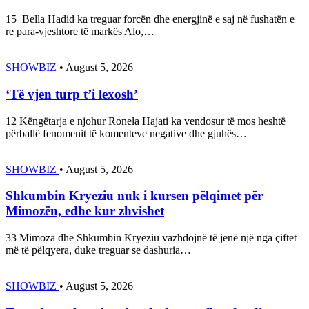
15 Bella Hadid ka treguar forcën dhe energjinë e saj në fushatën e
re para-vjeshtore të markës Alo,…
SHOWBIZ
•
August 5, 2026
‘Të vjen turp t’i lexosh’
12 Këngëtarja e njohur Ronela Hajati ka vendosur të mos heshtë
përballë fenomenit të komenteve negative dhe gjuhës…
SHOWBIZ
•
August 5, 2026
Shkumbin Kryeziu nuk i kursen pëlqimet për
Mimozën, edhe kur zhvishet
33 Mimoza dhe Shkumbin Kryeziu vazhdojnë të jenë një nga çiftet
më të pëlqyera, duke treguar se dashuria…
SHOWBIZ
•
August 5, 2026