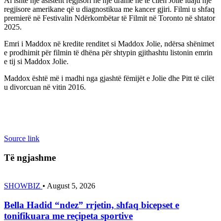
Ai ishte një asistent regjisori në një dramë në të cilën Jolie luajti një
regjisore amerikane që u diagnostikua me kancer gjiri. Filmi u shfaq
premierë në Festivalin Ndërkombëtar të Filmit në Toronto në shtator
2025.
Emri i Maddox në kredite renditet si Maddox Jolie, ndërsa shënimet
e prodhimit për filmin të dhëna për shtypin gjithashtu listonin emrin
e tij si Maddox Jolie.
Maddox është më i madhi nga gjashtë fëmijët e Jolie dhe Pitt të cilët
u divorcuan në vitin 2016.
Source link
Të ngjashme
SHOWBIZ
•
August 5, 2026
Bella Hadid “ndez” rrjetin, shfaq bicepset e
tonifikuara me reçipeta sportive