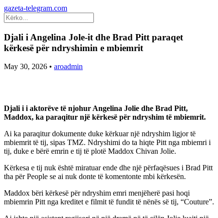
gazeta-telegram.com
Djali i Angelina Jole-it dhe Brad Pitt paraqet
kërkesë për ndryshimin e mbiemrit
May 30, 2026
•
aroadmin
Djali i i aktorëve të njohur Angelina Jolie dhe Brad Pitt,
Maddox, ka paraqitur një kërkesë për ndryshim të mbiemrit.
Ai ka paraqitur dokumente duke kërkuar një ndryshim ligjor të
mbiemrit të tij, sipas TMZ. Ndryshimi do ta hiqte Pitt nga mbiemri i
tij, duke e bërë emrin e tij të plotë Maddox Chivan Jolie.
Kërkesa e tij nuk është miratuar ende dhe një përfaqësues i Brad Pitt
tha për People se ai nuk donte të komentonte mbi kërkesën.
Maddox bëri kërkesë për ndryshim emri menjëherë pasi hoqi
mbiemrin Pitt nga kreditet e filmit të fundit të nënës së tij, “Couture”.