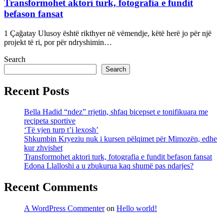
Transformohet aktori turk, fotografia e fundit
befason fansat
1 Çağatay Ulusoy është rikthyer në vëmendje, këtë herë jo për një
projekt të ri, por për ndryshimin…
Search
Search
Recent Posts
Bella Hadid “ndez” rrjetin, shfaq bicepset e tonifikuara me
reçipeta sportive
‘Të vjen turp t’i lexosh’
Shkumbin Kryeziu nuk i kursen pëlqimet për Mimozën, edhe
kur zhvishet
Transformohet aktori turk, fotografia e fundit befason fansat
Edona Llalloshi a u zbukurua kaq shumë pas ndarjes?
Recent Comments
A WordPress Commenter
on
Hello world!