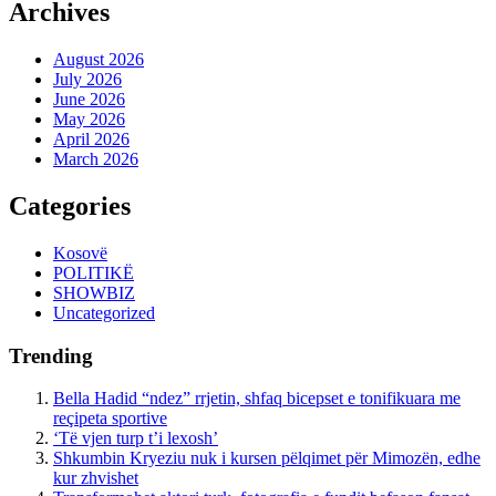
Archives
August 2026
July 2026
June 2026
May 2026
April 2026
March 2026
Categories
Kosovë
POLITIKË
SHOWBIZ
Uncategorized
Trending
Bella Hadid “ndez” rrjetin, shfaq bicepset e tonifikuara me
reçipeta sportive
‘Të vjen turp t’i lexosh’
Shkumbin Kryeziu nuk i kursen pëlqimet për Mimozën, edhe
kur zhvishet