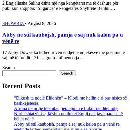
2 Engjellusha Salihu është një nga këngëtaret me të dashura për
publikun shqiptar. ‘Sugarica’ e këngëtares Shyhrete Behluli…
SHOWBIZ
•
August 8, 2026
Abby në stil kaubojsh, pamja e saj nuk kalon pa u
vënë re
17 Abby Dowse ka tërhequr vëmendjen e ndjekësve me postimin e
saj më të fundit në Instagram. Influencerja…
Search
Search
Recent Posts
“Dikush ta ndalë Elijonën” – Klodi me hallin e ri pas nisjes së
bashkëjetesës
Afrona në pritje të ëmbël, jep lajmin e bukur në ditëlindje
Nuri i shtatzënisë, kështu po duket Engji pak javë para se të
bëhet nënë
Abby në stil kaubojsh, pamja e saj nuk kalon pa u vënë re
Melinda tërheq vëmendjen me stilin e saj sportiv