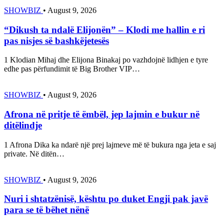
SHOWBIZ
•
August 9, 2026
“Dikush ta ndalë Elijonën” – Klodi me hallin e ri
pas nisjes së bashkëjetesës
1 Klodian Mihaj dhe Elijona Binakaj po vazhdojnë lidhjen e tyre
edhe pas përfundimit të Big Brother VIP…
SHOWBIZ
•
August 9, 2026
Afrona në pritje të ëmbël, jep lajmin e bukur në
ditëlindje
1 Afrona Dika ka ndarë një prej lajmeve më të bukura nga jeta e saj
private. Në ditën…
SHOWBIZ
•
August 9, 2026
Nuri i shtatzënisë, kështu po duket Engji pak javë
para se të bëhet nënë