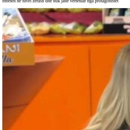
mbeten në nivel zërash dhe nuk janë vërtetuar nga protagonistët