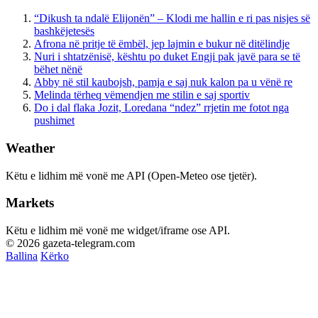
“Dikush ta ndalë Elijonën” – Klodi me hallin e ri pas nisjes së
bashkëjetesës
Afrona në pritje të ëmbël, jep lajmin e bukur në ditëlindje
Nuri i shtatzënisë, kështu po duket Engji pak javë para se të
bëhet nënë
Abby në stil kaubojsh, pamja e saj nuk kalon pa u vënë re
Melinda tërheq vëmendjen me stilin e saj sportiv
Do i dal flaka Jozit, Loredana “ndez” rrjetin me fotot nga
pushimet
Weather
Këtu e lidhim më vonë me API (Open-Meteo ose tjetër).
Markets
Këtu e lidhim më vonë me widget/iframe ose API.
© 2026 gazeta-telegram.com
Ballina
Kërko