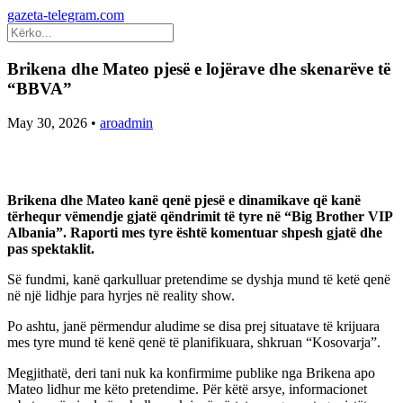
gazeta-telegram.com
Brikena dhe Mateo pjesë e lojërave dhe skenarëve të
“BBVA”
May 30, 2026
•
aroadmin
Brikena dhe Mateo kanë qenë pjesë e dinamikave që kanë
tërhequr vëmendje gjatë qëndrimit të tyre në “Big Brother VIP
Albania”. Raporti mes tyre është komentuar shpesh gjatë dhe
pas spektaklit.
Së fundmi, kanë qarkulluar pretendime se dyshja mund të ketë qenë
në një lidhje para hyrjes në reality show.
Po ashtu, janë përmendur aludime se disa prej situatave të krijuara
mes tyre mund të kenë qenë të planifikuara, shkruan “Kosovarja”.
Megjithatë, deri tani nuk ka konfirmime publike nga Brikena apo
Mateo lidhur me këto pretendime. Për këtë arsye, informacionet