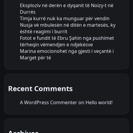
Eksploziv në derën e dyqanit të Noizy-t në
Durrës
Timja kurrë nuk ka munguar për vendin
Nusja vë mbulesën në ditën e martesës, ky
është reagimi i burrit
Fotot e fundit të Ebru Şahin nga pushimet
tërheqin vëmendjen e ndjekësve
Marina emocionohet nga gjesti i veçantë i
Marget për të
Recent Comments
A WordPress Commenter
on
Hello world!