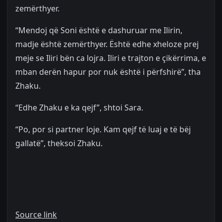
zemërthyer.
“Mendoj që Soni është e dashuruar me Ilirin,
madje është zemërthyer. Është edhe xheloze prej
meje se Iliri bën ca lojra. Iliri e trajton e çikërrima, e
mban derën hapur por nuk është i përfshirë”, tha
Zhaku.
“Edhe Zhaku e ka qejf”, shtoi Sara.
“Po, por si partner loje. Kam qejf të luaj e të bëj
gallatë”, theksoi Zhaku.
Source link