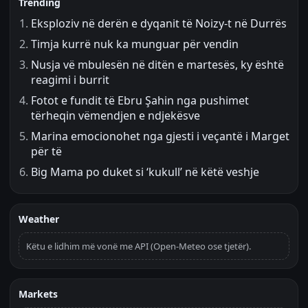
Trending
Eksploziv në derën e dyqanit të Noizy-t në Durrës
Timja kurrë nuk ka munguar për vendin
Nusja vë mbulesën në ditën e martesës, ky është
reagimi i burrit
Fotot e fundit të Ebru Şahin nga pushimet
tërheqin vëmendjen e ndjekësve
Marina emocionohet nga gjesti i veçantë i Marget
për të
Big Mama po duket si ‘kukull’ në këtë veshje
Weather
Këtu e lidhim më vonë me API (Open-Meteo ose tjetër).
Markets