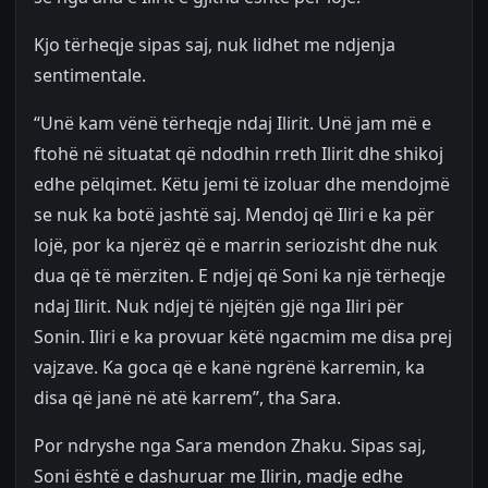
Kjo tërheqje sipas saj, nuk lidhet me ndjenja
sentimentale.
“Unë kam vënë tërheqje ndaj Ilirit. Unë jam më e
ftohë në situatat që ndodhin rreth Ilirit dhe shikoj
edhe pëlqimet. Këtu jemi të izoluar dhe mendojmë
se nuk ka botë jashtë saj. Mendoj që Iliri e ka për
lojë, por ka njerëz që e marrin seriozisht dhe nuk
dua që të mërziten. E ndjej që Soni ka një tërheqje
ndaj Ilirit. Nuk ndjej të njëjtën gjë nga Iliri për
Sonin. Iliri e ka provuar këtë ngacmim me disa prej
vajzave. Ka goca që e kanë ngrënë karremin, ka
disa që janë në atë karrem”, tha Sara.
Por ndryshe nga Sara mendon Zhaku. Sipas saj,
Soni është e dashuruar me Ilirin, madje edhe