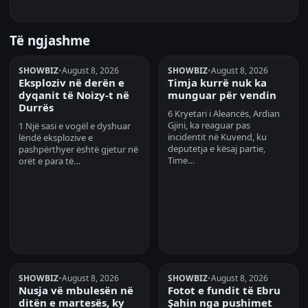
Të ngjashme
SHOWBIZ
•
August 8, 2026
SHOWBIZ
•
August 8, 2026
Eksploziv në derën e
Timja kurrë nuk ka
dyqanit të Noizy-t në
munguar për vendin
Durrës
6 Kryetari i Aleancës, Ardian
Gjini, ka reaguar pas
1 Një sasi e vogël e dyshuar
incidentit në Kuvend, ku
lëndë eksplozive e
deputetja e kësaj partie,
pashpërthyer është gjetur në
Time…
orët e para të…
SHOWBIZ
•
August 8, 2026
SHOWBIZ
•
August 8, 2026
Nusja vë mbulesën në
Fotot e fundit të Ebru
ditën e martesës, ky
Şahin nga pushimet