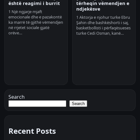
është reagimi i burrit
tërheqin vëmendjen e
ndjekësve
1 Një ngjarje mjaft
emocionale dhe e pazakontë
1 Aktorja e njohur turke Ebru
ka marrë të gjithë vëmendjen
Şahin dhe bashkëshorti i saj,
në rrjetet sociale gjatë
basketbollisti i përfaqësueses
orëve…
turke Cedi Osman, kanë…
Search
Search
Recent Posts