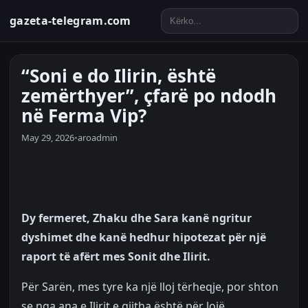
gazeta-telegram.com
“Soni e do Ilirin, është
zemërthyer”, çfarë po ndodh
në Ferma Vip?
May 29, 2026
•
aroadmin
Dy fermeret, Zhaku dhe Sara kanë ngritur
dyshimet dhe kanë hedhur hipotezat për një
raport të afërt mes Sonit dhe Ilirit.
Për Sarën, mes tyre ka një lloj tërheqje, por shton
se nga ana e Ilirit e gjitha është për lojë.