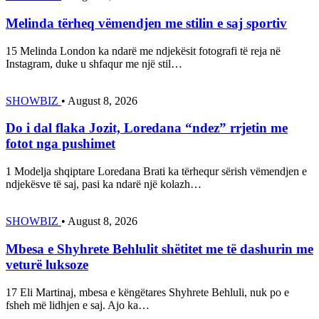
Melinda tërheq vëmendjen me stilin e saj sportiv
15 Melinda London ka ndarë me ndjekësit fotografi të reja në
Instagram, duke u shfaqur me një stil…
SHOWBIZ
•
August 8, 2026
Do i dal flaka Jozit, Loredana “ndez” rrjetin me
fotot nga pushimet
1 Modelja shqiptare Loredana Brati ka tërhequr sërish vëmendjen e
ndjekësve të saj, pasi ka ndarë një kolazh…
SHOWBIZ
•
August 8, 2026
Mbesa e Shyhrete Behlulit shëtitet me të dashurin me
veturë luksoze
17 Eli Martinaj, mbesa e këngëtares Shyhrete Behluli, nuk po e
fsheh më lidhjen e saj. Ajo ka…