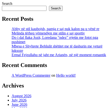
Search
Search
Recent Posts
Abby në stil kaubojsh, pamja e saj nuk kalon pa u vënë re
Melinda tërheq vëmendjen me stilin e saj sportiv
Do i dal flaka Jozit, Loredana “ndez” rrjetin me fotot nga
pushimet
Mbesa e Shyhrete Behlulit shëtitet me të dashurin me veturë
luksoze
Ermal Fejzullahu në jaht me Arianën, në një moment romantik
Recent Comments
A WordPress Commenter
on
Hello world!
Archives
August 2026
July 2026
June 2026