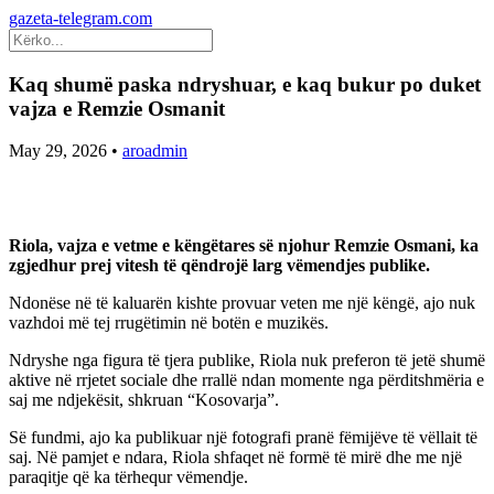
gazeta-telegram.com
Kaq shumë paska ndryshuar, e kaq bukur po duket
vajza e Remzie Osmanit
May 29, 2026
•
aroadmin
Riola, vajza e vetme e këngëtares së njohur Remzie Osmani, ka
zgjedhur prej vitesh të qëndrojë larg vëmendjes publike.
Ndonëse në të kaluarën kishte provuar veten me një këngë, ajo nuk
vazhdoi më tej rrugëtimin në botën e muzikës.
Ndryshe nga figura të tjera publike, Riola nuk preferon të jetë shumë
aktive në rrjetet sociale dhe rrallë ndan momente nga përditshmëria e
saj me ndjekësit, shkruan “Kosovarja”.
Së fundmi, ajo ka publikuar një fotografi pranë fëmijëve të vëllait të
saj. Në pamjet e ndara, Riola shfaqet në formë të mirë dhe me një
paraqitje që ka tërhequr vëmendje.