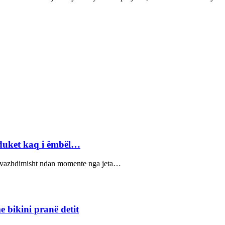
 duket kaq i ëmbël…
sa vazhdimisht ndan momente nga jeta…
 bikini pranë detit