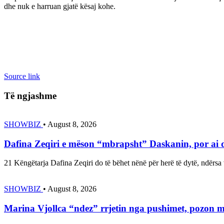
dhe nuk e harruan gjatë kësaj kohe.
Source link
Të ngjashme
SHOWBIZ
•
August 8, 2026
Dafina Zeqiri e mëson “mbrapsht” Daskanin, por ai
21 Këngëtarja Dafina Zeqiri do të bëhet nënë për herë të dytë, ndër
SHOWBIZ
•
August 8, 2026
Marina Vjollca “ndez” rrjetin nga pushimet, pozon me