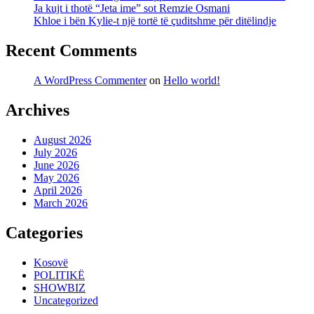
Ja kujt i thotë “Jeta ime” sot Remzie Osmani
Khloe i bën Kylie-t një tortë të çuditshme për ditëlindje
Recent Comments
A WordPress Commenter
on
Hello world!
Archives
August 2026
July 2026
June 2026
May 2026
April 2026
March 2026
Categories
Kosovë
POLITIKË
SHOWBIZ
Uncategorized