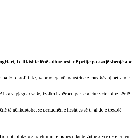
ëtari, i cili kishte lënë adhuruesit në pritje pa asnjë shenjë apo
he pa foto profili. Ky veprim, që në industrinë e muzikës njihet si një
 Ai ka shpjeguar se ky izolim i shërbeu për të gjetur veten dhe për të
në të nënkuptohet se periudhën e heshtjes së tij ai do e tregojë
 Butrinti, duke u shprehur mirënjohës ndaj të gjithë atyre që e pritën