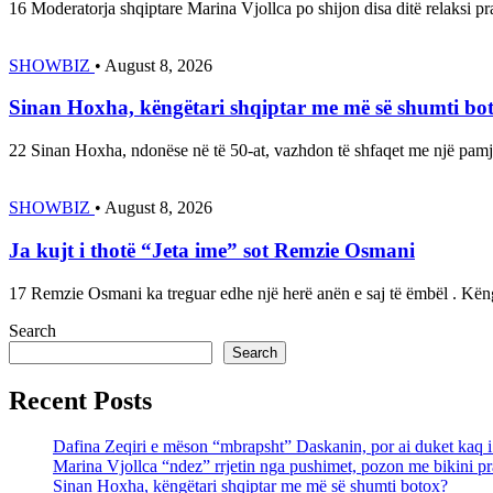
16 Moderatorja shqiptare Marina Vjollca po shijon disa ditë relaksi p
SHOWBIZ
•
August 8, 2026
Sinan Hoxha, këngëtari shqiptar me më së shumti bo
22 Sinan Hoxha, ndonëse në të 50-at, vazhdon të shfaqet me një pam
SHOWBIZ
•
August 8, 2026
Ja kujt i thotë “Jeta ime” sot Remzie Osmani
17 Remzie Osmani ka treguar edhe një herë anën e saj të ëmbël . Kë
Search
Search
Recent Posts
Dafina Zeqiri e mëson “mbrapsht” Daskanin, por ai duket kaq
Marina Vjollca “ndez” rrjetin nga pushimet, pozon me bikini pr
Sinan Hoxha, këngëtari shqiptar me më së shumti botox?