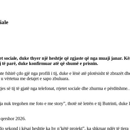
iale
 sociale, duke thyer një heshtje që zgjaste që nga muaji janar. Këng
tij të parë, duke konfirmuar atë që shumë e prisnin.
 fshirë çdo gjë nga profili i tij, duke e lënë atë plotësisht të zbrazët d
o u vërtetua me detajet e sapo zbuluara.
es së tij të gjatë nga telefonat, rrjetet sociale dhe zhurma e përditshme.
nuk tregohen me foto e me story”, thotë në letrën e tij Butrinti, duke lë
0 qershor 2026.
do sekond i kësaj heshtje ka hy n’këtë projekt”, ka shkruar ndër të tjera