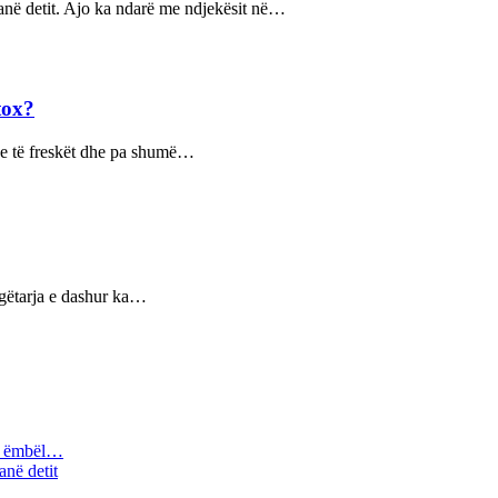
ranë detit. Ajo ka ndarë me ndjekësit në…
tox?
je të freskët dhe pa shumë…
ngëtarja e dashur ka…
 i ëmbël…
anë detit