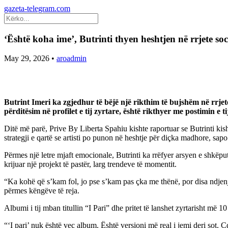
gazeta-telegram.com
‘Është koha ime’, Butrinti thyen heshtjen në rrjete soc
May 29, 2026
•
aroadmin
Butrint Imeri ka zgjedhur të bëjë një rikthim të bujshëm në rrjetet
përditësim në profilet e tij zyrtare, është rikthyer me postimin e 
Ditë më parë, Prive By Liberta Spahiu kishte raportuar se Butrinti kishte
strategji e qartë se artisti po punon në heshtje për diçka madhore, sap
Përmes një letre mjaft emocionale, Butrinti ka rrëfyer arsyen e shkëputj
krijuar një projekt të pastër, larg trendeve të momentit.
“Ka kohë që s’kam fol, jo pse s’kam pas çka me thënë, por disa ndjenja 
përmes këngëve të reja.
Albumi i tij mban titullin “I Pari” dhe pritet të lanshet zyrtarisht më 1
“‘I pari’ nuk është veç album. Është versioni më real i jemi deri sot. Ç