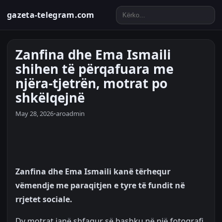
gazeta-telegram.com
Zanfina dhe Ema Ismaili
shihen të përqafuara me
njëra-tjetrën, motrat po
shkëlqejnë
May 28, 2026
•
aroadmin
Zanfina dhe Ema Ismaili kanë tërhequr
vëmendje me paraqitjen e tyre të fundit në
rrjetet sociale.
Dy motrat janë shfaqur së bashku në një fotografi,