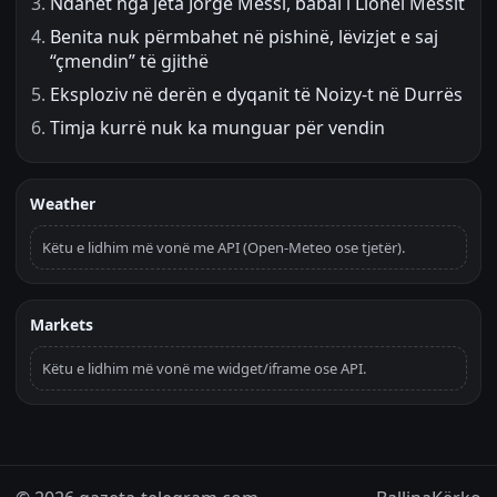
Ndahet nga jeta Jorge Messi, babai i Lionel Messit
Benita nuk përmbahet në pishinë, lëvizjet e saj
“çmendin” të gjithë
Eksploziv në derën e dyqanit të Noizy-t në Durrës
Timja kurrë nuk ka munguar për vendin
Weather
Këtu e lidhim më vonë me API (Open-Meteo ose tjetër).
Markets
Këtu e lidhim më vonë me widget/iframe ose API.