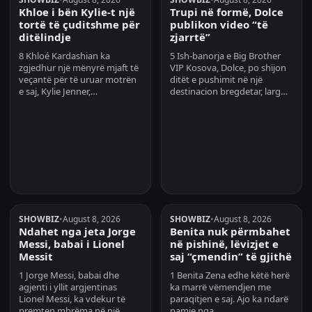
Khloe i bën Kylie-t një
Trupi në formë, Dolce
tortë të çuditshme për
publikon video “të
ditëlindje
zjarrtë”
8 Khloé Kardashian ka
5 Ish-banorja e Big Brother
zgjedhur një mënyrë mjaft të
VIP Kosova, Dolce, po shijon
veçantë për të uruar motrën
ditët e pushimit në një
e saj, Kylie Jenner,…
destinacion bregdetar, larg…
SHOWBIZ
•
August 8, 2026
SHOWBIZ
•
August 8, 2026
Ndahet nga jeta Jorge
Benita nuk përmbahet
Messi, babai i Lionel
në pishinë, lëvizjet e
Messit
saj “çmendin” të gjithë
1 Jorge Messi, babai dhe
1 Benita Zena edhe këtë herë
agjenti i yllit argjentinas
ka marrë vëmendjen me
Lionel Messi, ka vdekur të
paraqitjen e saj. Ajo ka ndarë
premten mbrëma në një…
pamje nga…