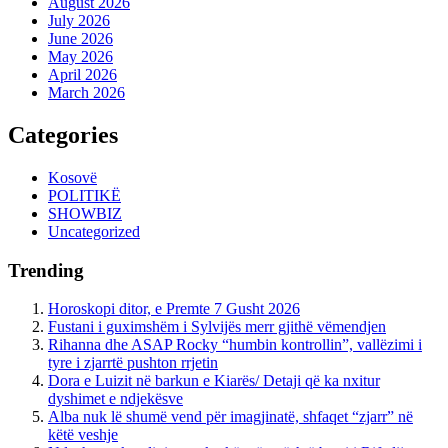
August 2026
July 2026
June 2026
May 2026
April 2026
March 2026
Categories
Kosovë
POLITIKË
SHOWBIZ
Uncategorized
Trending
Horoskopi ditor, e Premte 7 Gusht 2026
Fustani i guximshëm i Sylvijës merr gjithë vëmendjen
Rihanna dhe ASAP Rocky “humbin kontrollin”, vallëzimi i
tyre i zjarrtë pushton rrjetin
Dora e Luizit në barkun e Kiarës/ Detaji që ka nxitur
dyshimet e ndjekësve
Alba nuk lë shumë vend për imagjinatë, shfaqet “zjarr” në
këtë veshje