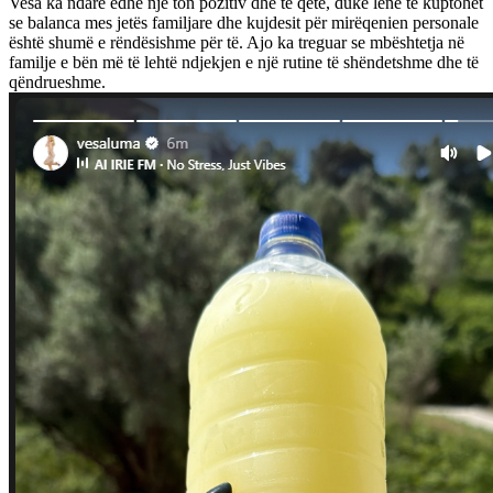
Vesa ka ndarë edhe një ton pozitiv dhe të qetë, duke lënë të kuptohet
se balanca mes jetës familjare dhe kujdesit për mirëqenien personale
është shumë e rëndësishme për të. Ajo ka treguar se mbështetja në
familje e bën më të lehtë ndjekjen e një rutine të shëndetshme dhe të
qëndrueshme.