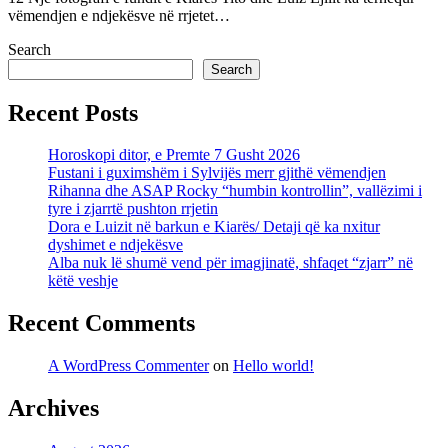
vëmendjen e ndjekësve në rrjetet…
Search
Search
Recent Posts
Horoskopi ditor, e Premte 7 Gusht 2026
Fustani i guximshëm i Sylvijës merr gjithë vëmendjen
Rihanna dhe ASAP Rocky “humbin kontrollin”, vallëzimi i
tyre i zjarrtë pushton rrjetin
Dora e Luizit në barkun e Kiarës/ Detaji që ka nxitur
dyshimet e ndjekësve
Alba nuk lë shumë vend për imagjinatë, shfaqet “zjarr” në
këtë veshje
Recent Comments
A WordPress Commenter
on
Hello world!
Archives