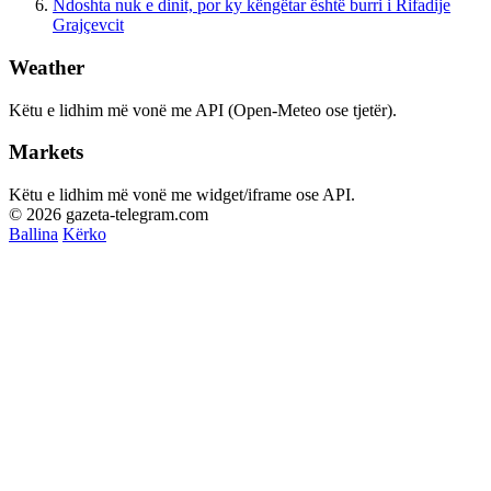
Ndoshta nuk e dinit, por ky këngëtar është burri i Rifadije
Grajçevcit
Weather
Këtu e lidhim më vonë me API (Open-Meteo ose tjetër).
Markets
Këtu e lidhim më vonë me widget/iframe ose API.
© 2026 gazeta-telegram.com
Ballina
Kërko