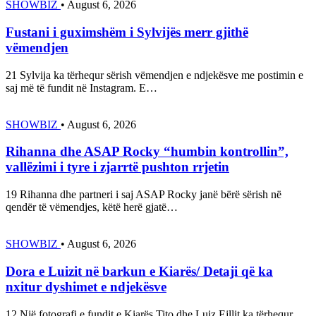
SHOWBIZ
•
August 6, 2026
Fustani i guximshëm i Sylvijës merr gjithë
vëmendjen
21 Sylvija ka tërhequr sërish vëmendjen e ndjekësve me postimin e
saj më të fundit në Instagram. E…
SHOWBIZ
•
August 6, 2026
Rihanna dhe ASAP Rocky “humbin kontrollin”,
vallëzimi i tyre i zjarrtë pushton rrjetin
19 Rihanna dhe partneri i saj ASAP Rocky janë bërë sërish në
qendër të vëmendjes, këtë herë gjatë…
SHOWBIZ
•
August 6, 2026
Dora e Luizit në barkun e Kiarës/ Detaji që ka
nxitur dyshimet e ndjekësve
12 Një fotografi e fundit e Kiarës Tito dhe Luiz Ejllit ka tërhequr