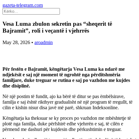
gazeta-telegram.com
Vesa Luma zbulon sekretin pas “sheqerit të
Bajramit”, roli i veçantë i vjehrrës
May 28, 2026
•
aroadmin
Për festën e Bajramit, këngëtarja Vesa Luma ka ndarë me
ndjekësit e saj një moment të ngrohtë nga përditshmëria
familjare, duke treguar se rutina e saj po vazhdon me kujdes
dhe disiplinë.
Në një postim të fundit, ajo ka bërë të ditur se pas ëmbëlsirave,
familja e saj është rikthyer gradualisht në një program të rregullt, të
cilin e kishin nisur disa javë më parë, shkruan Indeksonline.
Këngëtarja ka theksuar se ky proces po vazhdon me mbështetje të
plotë nga familja, duke përfshirë edhe vjehrrën e saj, të cilën e
përmend me dashuri për kujdesin dhe përkushtimin e treguar.