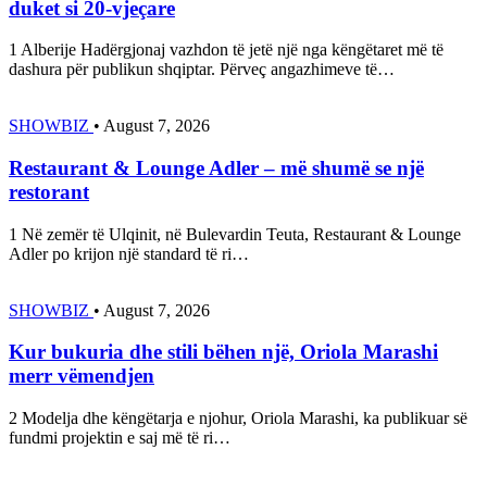
duket si 20-vjeçare
1 Alberije Hadërgjonaj vazhdon të jetë një nga këngëtaret më të
dashura për publikun shqiptar. Përveç angazhimeve të…
SHOWBIZ
•
August 7, 2026
Restaurant & Lounge Adler – më shumë se një
restorant
1 Në zemër të Ulqinit, në Bulevardin Teuta, Restaurant & Lounge
Adler po krijon një standard të ri…
SHOWBIZ
•
August 7, 2026
Kur bukuria dhe stili bëhen një, Oriola Marashi
merr vëmendjen
2 Modelja dhe këngëtarja e njohur, Oriola Marashi, ka publikuar së
fundmi projektin e saj më të ri…