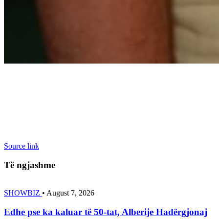
Source link
Të ngjashme
SHOWBIZ
•
August 7, 2026
Edhe pse ka kaluar të 50-tat, Alberije Hadërgjonaj