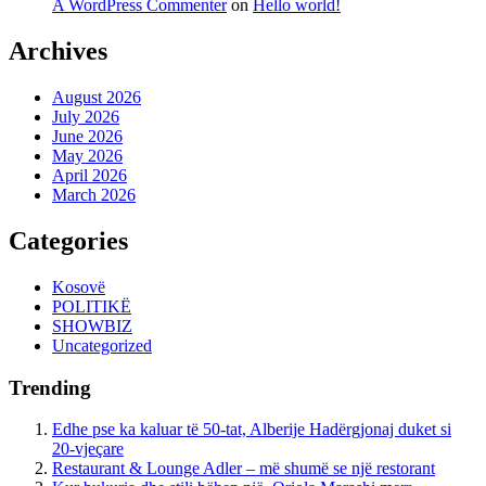
A WordPress Commenter
on
Hello world!
Archives
August 2026
July 2026
June 2026
May 2026
April 2026
March 2026
Categories
Kosovë
POLITIKË
SHOWBIZ
Uncategorized
Trending
Edhe pse ka kaluar të 50-tat, Alberije Hadërgjonaj duket si
20-vjeçare
Restaurant & Lounge Adler – më shumë se një restorant