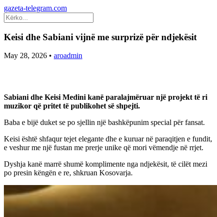
gazeta-telegram.com
Keisi dhe Sabiani vijnë me surprizë për ndjekësit
May 28, 2026
•
aroadmin
Sabiani dhe Keisi Medini kanë paralajmëruar një projekt të ri
muzikor që pritet të publikohet së shpejti.
Baba e bijë duket se po sjellin një bashkëpunim special për fansat.
Keisi është shfaqur tejet elegante dhe e kuruar në paraqitjen e fundit,
e veshur me një fustan me prerje unike që mori vëmendje në rrjet.
Dyshja kanë marrë shumë komplimente nga ndjekësit, të cilët mezi
po presin këngën e re, shkruan Kosovarja.