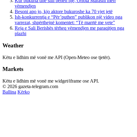
Kur bukuria dhe stili bëhen një, Oriola Marashi merr
vëmendjen
Besoni apo jo, kjo aktore bukuroshe ka 70 vjet jetë
Ish-konkurrentja e “Për’puthen” publikon një video nga
varrezat, shpërthejnë komentet: “Të marrtë me vete”
Reja e Sali Berishës tërheq vëmendjen me paraqitjen nga
plazhi
Weather
Këtu e lidhim më vonë me API (Open-Meteo ose tjetër).
Markets
Këtu e lidhim më vonë me widget/iframe ose API.
© 2026 gazeta-telegram.com
Ballina
Kërko