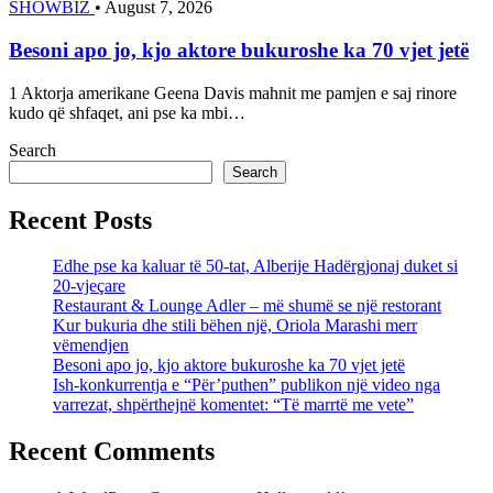
SHOWBIZ
•
August 7, 2026
Besoni apo jo, kjo aktore bukuroshe ka 70 vjet jetë
1 Aktorja amerikane Geena Davis mahnit me pamjen e saj rinore
kudo që shfaqet, ani pse ka mbi…
Search
Search
Recent Posts
Edhe pse ka kaluar të 50-tat, Alberije Hadërgjonaj duket si
20-vjeçare
Restaurant & Lounge Adler – më shumë se një restorant
Kur bukuria dhe stili bëhen një, Oriola Marashi merr
vëmendjen
Besoni apo jo, kjo aktore bukuroshe ka 70 vjet jetë
Ish-konkurrentja e “Për’puthen” publikon një video nga
varrezat, shpërthejnë komentet: “Të marrtë me vete”
Recent Comments