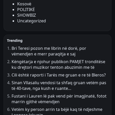
Kosovë
POLITIKË
SHOWBIZ
Uncategorized
Trending
Bri Teresi pozon me librin në dorë, por
vëmendjen e merr paraqitja e saj
Këngëtarja e njohur publikon PAMJET tronditëse
ku drejtori muzikor tenton abuzimin me të
Cili është raporti i Tarës me gruan e re të Bleros?
Sinan Vllasaliu vendosi ta shfaq gruan vetëm pas
të 40-tave, nga kush e ruante…
Fustani i Lauren lë pak vend për imagjinatë, fotot
marrin gjithë vëmendjen
Vetëm ky person arrin ta bëjë kaq të ndjeshme