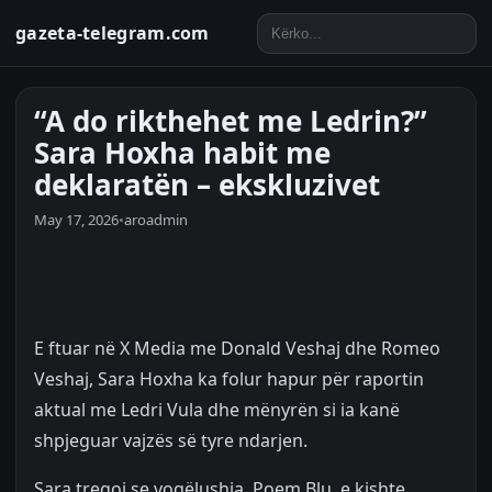
gazeta-telegram.com
“A do rikthehet me Ledrin?”
Sara Hoxha habit me
deklaratën – ekskluzivet
May 17, 2026
•
aroadmin
E ftuar në X Media me Donald Veshaj dhe Romeo
Veshaj, Sara Hoxha ka folur hapur për raportin
aktual me Ledri Vula dhe mënyrën si ia kanë
shpjeguar vajzës së tyre ndarjen.
Sara tregoi se vogëlushja, Poem Blu, e kishte