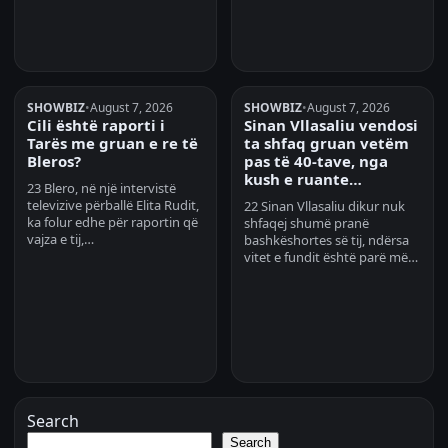
SHOWBIZ
•
August 7, 2026
SHOWBIZ
•
August 7, 2026
Cili është raporti i
Sinan Vllasaliu vendosi
Tarës me gruan e re të
ta shfaq gruan vetëm
Bleros?
pas të 40-tave, nga
kush e ruante…
23 Blero, në një intervistë
televizive përballë Elita Rudit,
22 Sinan Vllasaliu dikur nuk
ka folur edhe për raportin që
shfaqej shumë pranë
vajza e tij,…
bashkëshortes së tij, ndërsa
vitet e fundit është parë më…
Search
Search