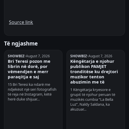
Source link
Të ngjashme
SHOWBIZ
•
August 7, 2026
SHOWBIZ
•
August 7, 2026
Bri Teresi pozon me
Këngëtarja e njohur
librin në dorë, por
publikon PAMJET
vëmendjen e merr
tronditëse ku drejtori
paraqitja e saj
muzikor tenton
abuzimin me të
15 Bri Teresi ka ndarë me
ndjekësit një seri fotografish
1 Këngëtarja kryesore e
të reja në Instagram, këtë
grupit të njohur peruan të
herë duke shijuar…
muzikës cumbia “La Bella
Luz”, Naldy Saldana, ka
akuzuar…