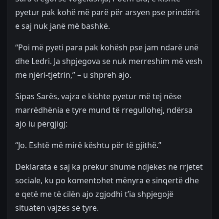
pyetur pak kohë më parë për arsyen pse prindërit
e saj nuk janë më bashkë.
“Poi më pyeti para pak kohësh pse jam ndarë unë
dhe Ledri. Ja shpjegova se nuk merreshim më vesh
me njëri-tjetrin,” – u shpreh ajo.
Sipas Sarës, vajza e kishte pyetur më tej nëse
marrëdhënia e tyre mund të rregullohej, ndërsa
ajo iu përgjigj:
“Jo. Është më mirë kështu për të gjithë.”
Deklarata e saj ka prekur shumë ndjekës në rrjetet
sociale, ku po komentohet mënyra e sinqertë dhe
e qetë me të cilën ajo zgjodhi t’ia shpjegojë
situatën vajzës së tyre.