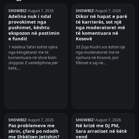
SHOWBIZ
•
August 7, 2026
SHOWBIZ
•
August 7, 2026
Adelina nuk i ndal
Dikur në hapat e parë
provokimet nga
të karrierës, sot një
pushimet, kështu
nga moderatoret më
ekspozon në postimin
të komentuara në
e fundit
Kosovë
1 Adelina Tahiri është njëra
33 Zoja Nushi sot është një
nga këngëtaret me të
nga moderatoret më të
komentuara në shoë bizin
njohura në Kosovë, por
shqiptar. E vetëdijshme për
fillimet e saj në…
këtë,…
SHOWBIZ
•
August 7, 2026
SHOWBIZ
•
August 7, 2026
Pas problemeve me
Në krizë me DJ PM,
zërin, çfarë po ndodh
Sara arratiset në këtë
me Shkëlzen Jetishin?
vend