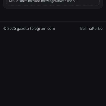
Këtu e lidhim më vonë me widget/iframe ose API.
© 2026 gazeta-telegram.com
Ballina
Kërko