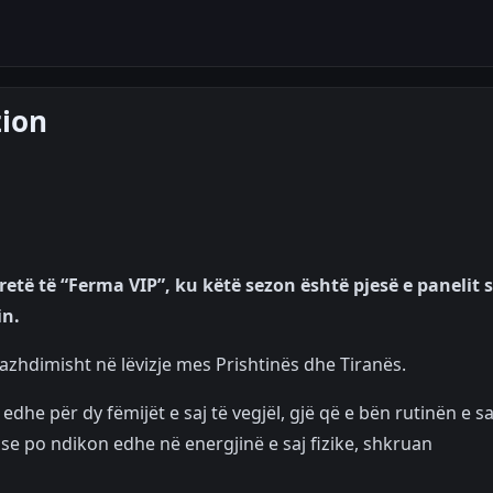
zion
retë të “Ferma VIP”, ku këtë sezon është pjesë e panelit 
n.
azhdimisht në lëvizje mes Prishtinës dhe Tiranës.
dhe për dy fëmijët e saj të vegjël, gjë që e bën rutinën e sa
 se po ndikon edhe në energjinë e saj fizike, shkruan