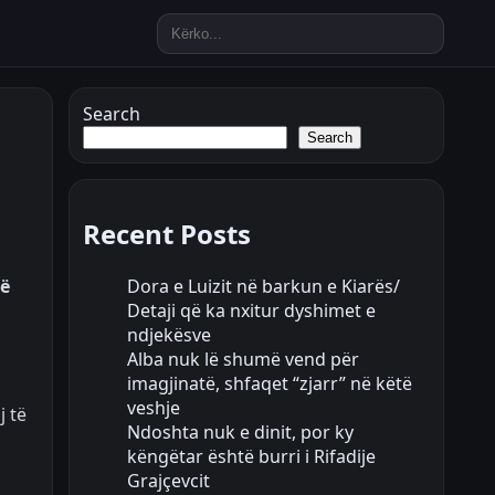
Search
Search
Recent Posts
Dora e Luizit në barkun e Kiarës/
së
Detaji që ka nxitur dyshimet e
ndjekësve
Alba nuk lë shumë vend për
imagjinatë, shfaqet “zjarr” në këtë
veshje
j të
Ndoshta nuk e dinit, por ky
këngëtar është burri i Rifadije
Grajçevcit