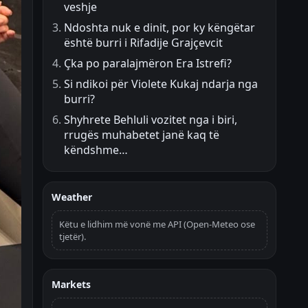
veshje
Ndoshta nuk e dinit, por ky këngëtar
është burri i Rifadije Grajçevcit
Çka po paralajmëron Era Istrefi?
Si ndikoi për Violete Kukaj ndarja nga
burri?
Shyhrete Behluli vozitet nga i biri,
rrugës muhabetet janë kaq të
këndshme…
Weather
Këtu e lidhim më vonë me API (Open-Meteo ose
tjetër).
Markets