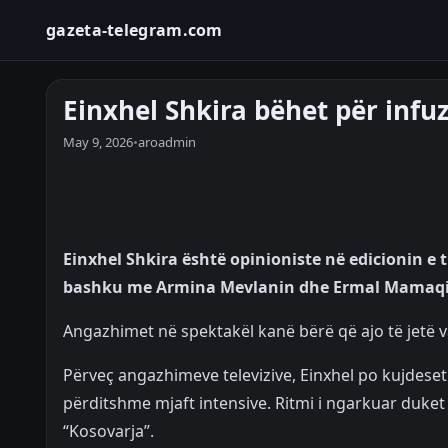
gazeta-telegram.com
Einxhel Shkira bëhet për infu
May 9, 2026
•
aroadmin
Einxhel Shkira është opinioniste në edicionin e t
bashku me Armina Mevlanin dhe Ermal Mamaqi
Angazhimet në spektakël kanë bërë që ajo të jetë v
Përveç angazhimeve televizive, Einxhel po kujdeset e
përditshme mjaft intensive. Ritmi i ngarkuar duket
“Kosovarja”.