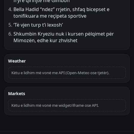
fryrë qirinjtë me Gimbon
Bella Hadid “ndez” rrjetin, shfaq bicepset e
tonifikuara me reçipeta sportive
‘Të vjen turp t’i lexosh’
Shkumbin Kryeziu nuk i kursen pëlqimet për
Mimozën, edhe kur zhvishet
Weather
Këtu e lidhim më vonë me API (Open-Meteo ose tjetër).
Markets
Këtu e lidhim më vonë me widget/iframe ose API.