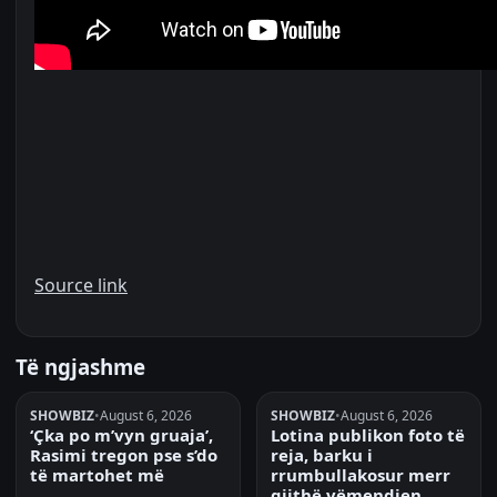
Source link
Të ngjashme
SHOWBIZ
•
August 6, 2026
SHOWBIZ
•
August 6, 2026
‘Çka po m’vyn gruaja’,
Lotina publikon foto të
Rasimi tregon pse s’do
reja, barku i
të martohet më
rrumbullakosur merr
gjithë vëmendjen