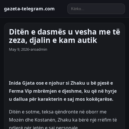
gazeta-telegram.com
Ditën e dasmës u vesha me të
zeza, djalin e kam autik
May 9, 2026
•
aroadmin
Inida Gjata ose e njohur si Zhaku u bë pjesë e
Ferma Vip mbrëmjen e djeshme, ku që në hyrje
u dallua për karakterin e saj mos kokëçarëse.
Ditën e sotme, teksa qëndronte në oborr me
Mozën dhe Kostanën, Zhaku ka bërë një rrëfim të
ndjerë për jetën e saj personale.