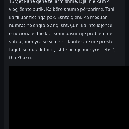
15 vjet kanë qenë të larmishme. Djalin e kam 4
vjeç, është autik. Ka bërë shumë përparime. Tani
ka filluar flet nga pak. Është gjeni. Ka mësuar
numrat në shqip e anglisht. Çuni ka inteligjencë
emocionale dhe kur kemi pasur një problem në
shtëpi, mënyra se si më shikonte dhe më prekte
faqet, se nuk flet dot, ishte në një mënyrë tjetër”,
tha Zhaku.