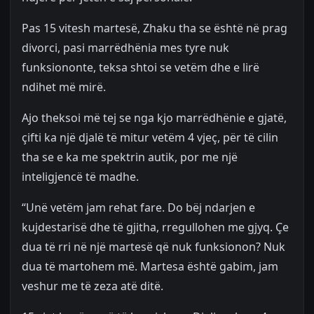
Pas 15 vitesh martesë, Zhaku tha se është në prag
divorci, pasi marrëdhënia mes tyre nuk
funksiononte, teksa shtoi se vetëm dhe e lirë
ndihet më mirë.
Ajo theksoi më tej se nga kjo marrëdhënie e gjatë,
çifti ka një djalë të mitur vetëm 4 vjeç, për të cilin
tha se e ka me spektrin autik, por me një
inteligjencë të madhe.
“Unë vetëm jam rehat fare. Do bëj ndarjen e
kujdestarisë dhe të gjitha, rregullohen me gjyq. Çe
dua të rri në një martesë që nuk funksionon? Nuk
dua të martohem më. Martesa është gabim, jam
veshur me të zeza atë ditë.