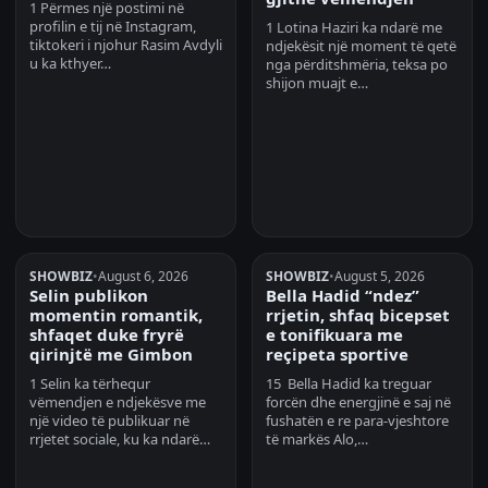
1 Përmes një postimi në
profilin e tij në Instagram,
1 Lotina Haziri ka ndarë me
tiktokeri i njohur Rasim Avdyli
ndjekësit një moment të qetë
u ka kthyer…
nga përditshmëria, teksa po
shijon muajt e…
SHOWBIZ
•
August 6, 2026
SHOWBIZ
•
August 5, 2026
Selin publikon
Bella Hadid “ndez”
momentin romantik,
rrjetin, shfaq bicepset
shfaqet duke fryrë
e tonifikuara me
qirinjtë me Gimbon
reçipeta sportive
1 Selin ka tërhequr
15 Bella Hadid ka treguar
vëmendjen e ndjekësve me
forcën dhe energjinë e saj në
një video të publikuar në
fushatën e re para-vjeshtore
rrjetet sociale, ku ka ndarë…
të markës Alo,…