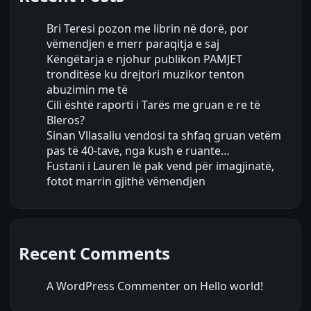
Bri Teresi pozon me librin në dorë, por
vëmendjen e merr paraqitja e saj
Këngëtarja e njohur publikon PAMJET
tronditëse ku drejtori muzikor tenton
abuzimin me të
Cili është raporti i Tarës me gruan e re të
Bleros?
Sinan Vllasaliu vendosi ta shfaq gruan vetëm
pas të 40-tave, nga kush e ruante…
Fustani i Lauren lë pak vend për imagjinatë,
fotot marrin gjithë vëmendjen
Recent Comments
A WordPress Commenter
on
Hello world!