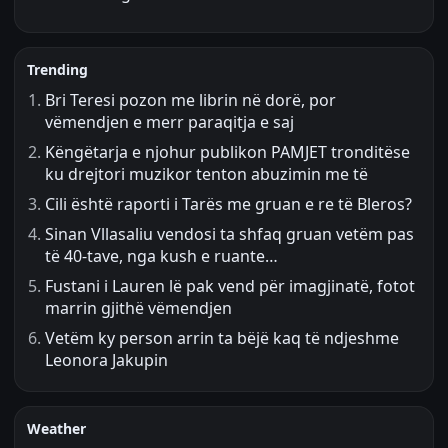
Trending
Bri Teresi pozon me librin në dorë, por
vëmendjen e merr paraqitja e saj
Këngëtarja e njohur publikon PAMJET tronditëse
ku drejtori muzikor tenton abuzimin me të
Cili është raporti i Tarës me gruan e re të Bleros?
Sinan Vllasaliu vendosi ta shfaq gruan vetëm pas
të 40-tave, nga kush e ruante…
Fustani i Lauren lë pak vend për imagjinatë, fotot
marrin gjithë vëmendjen
Vetëm ky person arrin ta bëjë kaq të ndjeshme
Leonora Jakupin
Weather