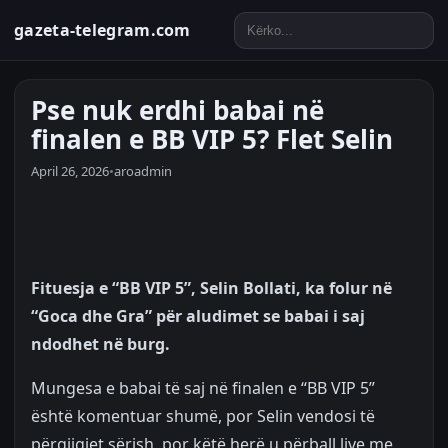
gazeta-telegram.com
Pse nuk erdhi babai në
finalen e BB VIP 5? Flet Selin
April 26, 2026
•
aroadmin
Fituesja e “BB VIP 5”, Selin Bollati, ka folur në
“Goca dhe Gra” për aludimet se babai i saj
ndodhet në burg.
Mungesa e babai të saj në finalen e “BB VIP 5”
është komentuar shumë, por Selin vendosi të
përgjigjet sërish, por këtë herë u përball live me