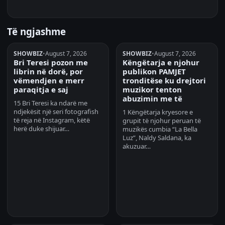
Të ngjashme
SHOWBIZ
•
August 7, 2026
SHOWBIZ
•
August 7, 2026
Bri Teresi pozon me
Këngëtarja e njohur
librin në dorë, por
publikon PAMJET
vëmendjen e merr
tronditëse ku drejtori
paraqitja e saj
muzikor tenton
abuzimin me të
15 Bri Teresi ka ndarë me
ndjekësit një seri fotografish
1 Këngëtarja kryesore e
të reja në Instagram, këtë
grupit të njohur peruan të
herë duke shijuar…
muzikës cumbia “La Bella
Luz”, Naldy Saldana, ka
akuzuar…