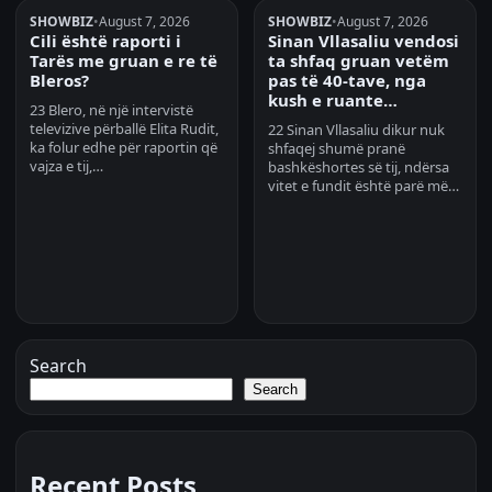
SHOWBIZ
•
August 7, 2026
SHOWBIZ
•
August 7, 2026
Cili është raporti i
Sinan Vllasaliu vendosi
Tarës me gruan e re të
ta shfaq gruan vetëm
Bleros?
pas të 40-tave, nga
kush e ruante…
23 Blero, në një intervistë
televizive përballë Elita Rudit,
22 Sinan Vllasaliu dikur nuk
ka folur edhe për raportin që
shfaqej shumë pranë
vajza e tij,…
bashkëshortes së tij, ndërsa
vitet e fundit është parë më…
Search
Search
Recent Posts