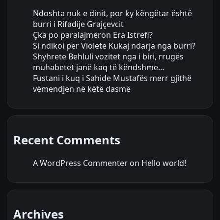
Ndoshta nuk e dinit, por ky këngëtar është
burri i Rifadije Grajçevcit
Çka po paralajmëron Era Istrefi?
Si ndikoi për Violete Kukaj ndarja nga burri?
Shyhrete Behluli vozitet nga i biri, rrugës
muhabetet janë kaq të këndshme…
Fustani i kuq i Sahide Mustafës merr gjithë
vëmendjen në këtë dasmë
Recent Comments
A WordPress Commenter
on
Hello world!
Archives