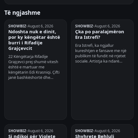
Të ngjashme
SHOWBIZ
•
August 6, 2026
SHOWBIZ
•
August 6, 2026
Ndoshta nuk e dinit,
Çka po paralajmëron
por ky këngëtar është
Era Istrefi?
burri i Rifadije
Era Istrefi, ka ngjallur
Grajçevcit
kureshtjen e fansave me një
publikim të fundit në rrjetet
22 Këngëtarja Rifadije
sociale. Artistja ka ndarë…
Grajçevci prej shumë vitesh
është e martuar me
këngëtarin Edi Krasniqi. Çifti
janë bashkëshortë dhe…
SHOWBIZ
•
August 6, 2026
SHOWBIZ
•
August 6, 2026
Si ndikoi për Violete
Shyhrete Behluli