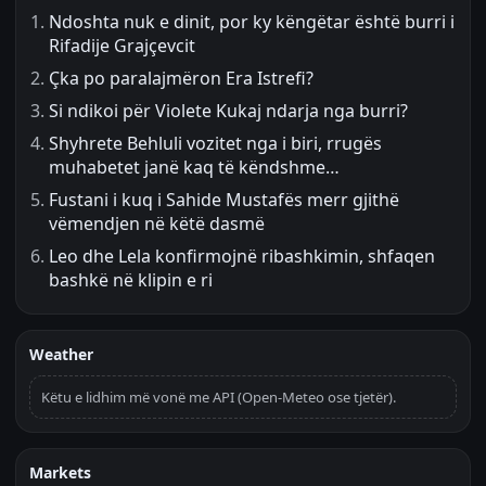
Ndoshta nuk e dinit, por ky këngëtar është burri i
Rifadije Grajçevcit
Çka po paralajmëron Era Istrefi?
Si ndikoi për Violete Kukaj ndarja nga burri?
Shyhrete Behluli vozitet nga i biri, rrugës
muhabetet janë kaq të këndshme…
Fustani i kuq i Sahide Mustafës merr gjithë
vëmendjen në këtë dasmë
Leo dhe Lela konfirmojnë ribashkimin, shfaqen
bashkë në klipin e ri
Weather
Këtu e lidhim më vonë me API (Open-Meteo ose tjetër).
Markets