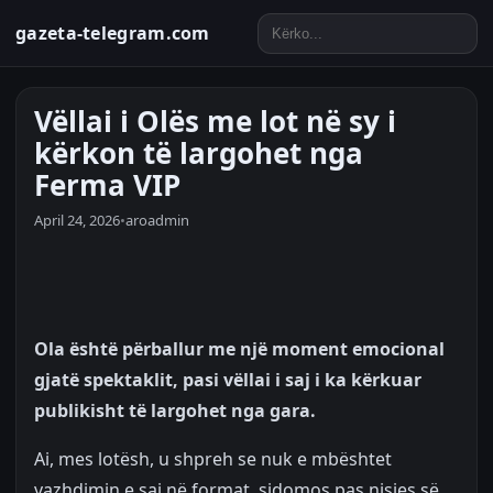
gazeta-telegram.com
Vëllai i Olës me lot në sy i
kërkon të largohet nga
Ferma VIP
April 24, 2026
•
aroadmin
Ola është përballur me një moment emocional
gjatë spektaklit, pasi vëllai i saj i ka kërkuar
publikisht të largohet nga gara.
Ai, mes lotësh, u shpreh se nuk e mbështet
vazhdimin e saj në format, sidomos pas nisjes së