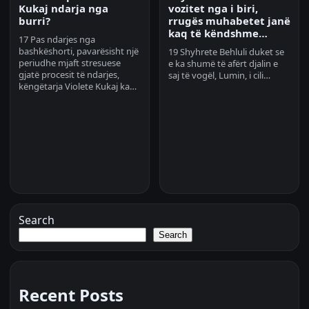
Kukaj ndarja nga
vozitet nga i biri,
burri?
rrugës muhabetet janë
kaq të këndshme…
17 Pas ndarjes nga
bashkëshorti, pavarësisht një
19 Shyhrete Behluli duket se
periudhe mjaft stresuese
e ka shumë të afërt djalin e
gjatë procesit të ndarjes,
saj të vogël, Lumin, i cili…
këngëtarja Violete Kukaj ka…
Search
Search
Recent Posts