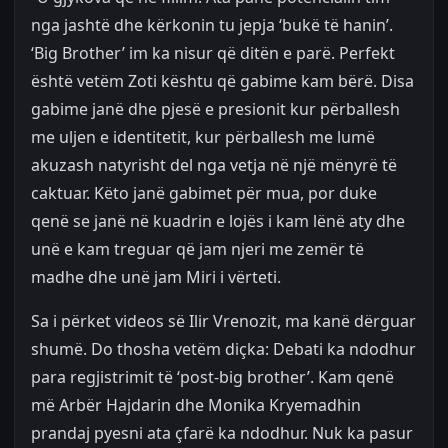
nga jashtë dhe kërkonin tu jepja ‘bukë të hanin’.
‘Big Brother’ im ka nisur që ditën e parë. Perfekt
është vetëm Zoti kështu që gabime kam bërë. Disa
gabime janë dhe pjesë e presionit kur përballesh
me uljen e identitetit, kur përballesh me lumë
akuzash natyrisht del nga vetja në një mënyrë të
caktuar. Këto janë gabimet për mua, por duke
qenë se janë në kuadrin e lojës i kam lënë aty dhe
unë e kam treguar që jam njeri me zemër të
madhe dhe unë jam Miri i vërteti.
Sa i përket videos së Ilir Vrenozit, ma kanë dërguar
shumë. Do thosha vetëm diçka: Debati ka ndodhur
para regjistrimit të ‘post-big brother’. Kam qenë
më Arbër Hajdarin dhe Monika Kryemadhin
prandaj pyesni ata çfarë ka ndodhur. Nuk ka pasur