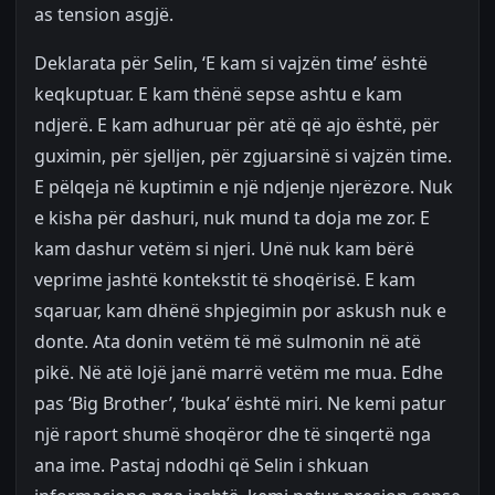
as tension asgjë.
Deklarata për Selin, ‘E kam si vajzën time’ është
keqkuptuar. E kam thënë sepse ashtu e kam
ndjerë. E kam adhuruar për atë që ajo është, për
guximin, për sjelljen, për zgjuarsinë si vajzën time.
E pëlqeja në kuptimin e një ndjenje njerëzore. Nuk
e kisha për dashuri, nuk mund ta doja me zor. E
kam dashur vetëm si njeri. Unë nuk kam bërë
veprime jashtë kontekstit të shoqërisë. E kam
sqaruar, kam dhënë shpjegimin por askush nuk e
donte. Ata donin vetëm të më sulmonin në atë
pikë. Në atë lojë janë marrë vetëm me mua. Edhe
pas ‘Big Brother’, ‘buka’ është miri. Ne kemi patur
një raport shumë shoqëror dhe të sinqertë nga
ana ime. Pastaj ndodhi që Selin i shkuan