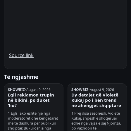
Source link
Të ngjashme
SHOWBIZ
•
August 9, 2026
SHOWBIZ
•
August 9, 2026
Egli reklamon trupin
Dy detajet që Violetë
në bikini, po duket
Kukaj po i bën trend
‘hot’
në ahengjet shqiptare
1 Egli Tako është një nga
1 Prej disa sezonesh, Violetë
moderatoret dhe këngëtaret
Kukaj, shpesh e shoqëruar
me të dashura për publikun
edhe nga vajza e saj Njomza,
shqiptar. Bukuroshja nga
po vazhdon të…