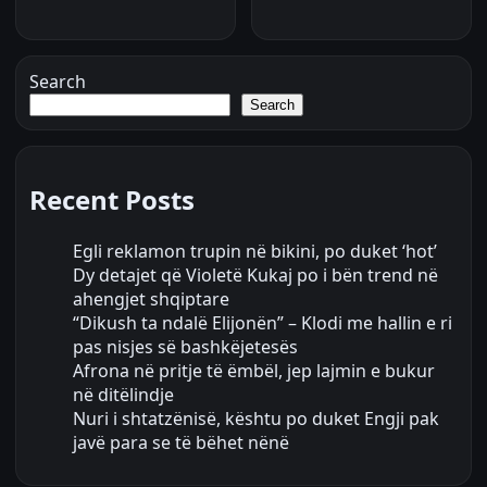
Search
Search
Recent Posts
Egli reklamon trupin në bikini, po duket ‘hot’
Dy detajet që Violetë Kukaj po i bën trend në
ahengjet shqiptare
“Dikush ta ndalë Elijonën” – Klodi me hallin e ri
pas nisjes së bashkëjetesës
Afrona në pritje të ëmbël, jep lajmin e bukur
në ditëlindje
Nuri i shtatzënisë, kështu po duket Engji pak
javë para se të bëhet nënë