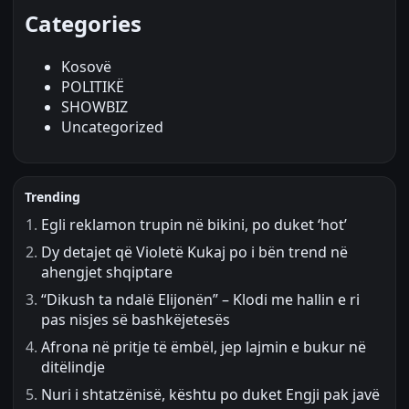
Categories
Kosovë
POLITIKË
SHOWBIZ
Uncategorized
Trending
Egli reklamon trupin në bikini, po duket ‘hot’
Dy detajet që Violetë Kukaj po i bën trend në
ahengjet shqiptare
“Dikush ta ndalë Elijonën” – Klodi me hallin e ri
pas nisjes së bashkëjetesës
Afrona në pritje të ëmbël, jep lajmin e bukur në
ditëlindje
Nuri i shtatzënisë, kështu po duket Engji pak javë