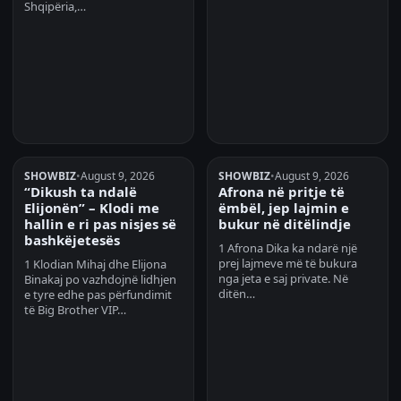
Shqipëria,…
SHOWBIZ
•
August 9, 2026
SHOWBIZ
•
August 9, 2026
“Dikush ta ndalë
Afrona në pritje të
Elijonën” – Klodi me
ëmbël, jep lajmin e
hallin e ri pas nisjes së
bukur në ditëlindje
bashkëjetesës
1 Afrona Dika ka ndarë një
prej lajmeve më të bukura
1 Klodian Mihaj dhe Elijona
nga jeta e saj private. Në
Binakaj po vazhdojnë lidhjen
ditën…
e tyre edhe pas përfundimit
të Big Brother VIP…