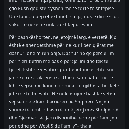
informacione nga jashtë, kemi patur presion sepse
çdo kush godiste dyshen më të fortë të shtëpisë.
Unë tani po bëj reflektimet e mija, nuk e dimë si do
shkonte nëse ne nuk do shkëputeshim.
Për bashkëshorten, ne jetojmë larg, e vërtetë. Kjo
është e shëndetshme për ne kur i bën gjërat me
dashuri dhe mirënjohje. Dashurinë që përcjellim
për njëri-tjetrin më pas e përcjellim dhe tek të
tjerët. Është e vështirë, por bëhet më e lehtë kur
janë këto karakteristika. Unë e kam patur më të
lehtë sepse më kanë ndihmuar të gjithë ta bëj këtë
jetë më të thjeshtë. Ne nuk jetojmë bashkë vetëm
sepse unë e kam karrierën në Shqipëri. Ne jemi
shumë të lumtur bashkë, unë jetoj mes Shqipërisë
dhe Gjermanisë. Jam disponibël edhe për familjen
por edhe për West Side Family”– tha ai.