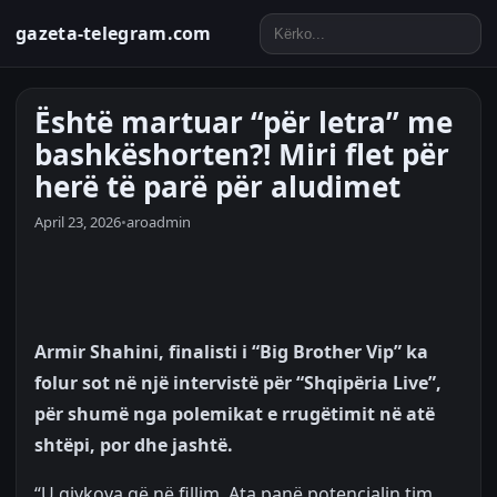
gazeta-telegram.com
Është martuar “për letra” me
bashkëshorten?! Miri flet për
herë të parë për aludimet
April 23, 2026
•
aroadmin
Armir Shahini, finalisti i “Big Brother Vip” ka
folur sot në një intervistë për “Shqipëria Live”,
për shumë nga polemikat e rrugëtimit në atë
shtëpi, por dhe jashtë.
“U gjykova që në fillim. Ata panë potencialin tim