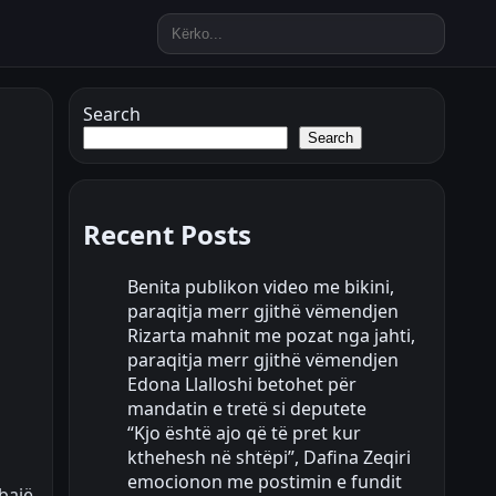
Search
Search
Recent Posts
Benita publikon video me bikini,
paraqitja merr gjithë vëmendjen
Rizarta mahnit me pozat nga jahti,
paraqitja merr gjithë vëmendjen
Edona Llalloshi betohet për
mandatin e tretë si deputete
“Kjo është ajo që të pret kur
kthehesh në shtëpi”, Dafina Zeqiri
emocionon me postimin e fundit
mbajë