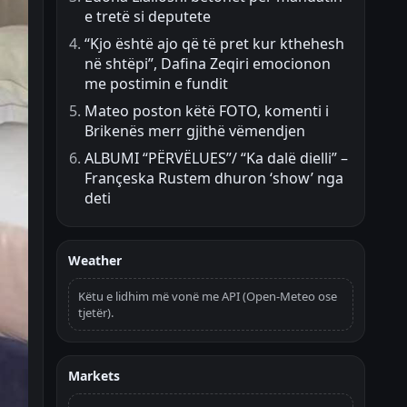
e tretë si deputete
“Kjo është ajo që të pret kur kthehesh
në shtëpi”, Dafina Zeqiri emocionon
me postimin e fundit
Mateo poston këtë FOTO, komenti i
Brikenës merr gjithë vëmendjen
ALBUMI “PËRVËLUES”/ “Ka dalë dielli” –
Françeska Rustem dhuron ‘show’ nga
deti
Weather
Këtu e lidhim më vonë me API (Open-Meteo ose
tjetër).
Markets