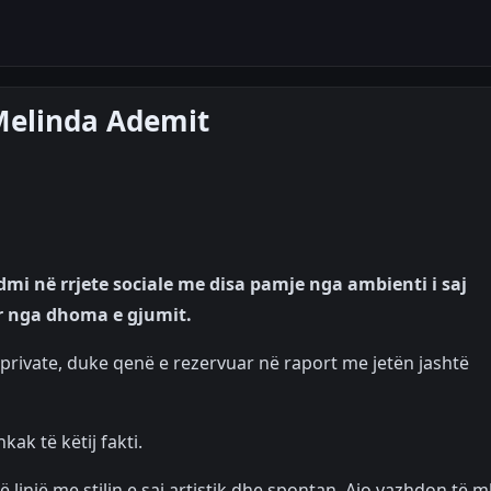
Melinda Ademit
mi në rrjete sociale me disa pamje nga ambienti i saj
r nga dhoma e gjumit.
 private, duke qenë e rezervuar në raport me jetën jashtë
ak të këtij fakti.
 linjë me stilin e saj artistik dhe spontan. Ajo vazhdon të 