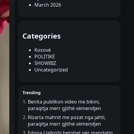
March 2026
Categories
Kosovë
POLITIKË
SHOWBIZ
Uncategorized
Trending
Benita publikon video me bikini,
paraqitja merr gjithë vëmendjen
Rizarta mahnit me pozat nga jahti,
paraqitja merr gjithë vëmendjen
Edona Llalloshi betohet për mandatin