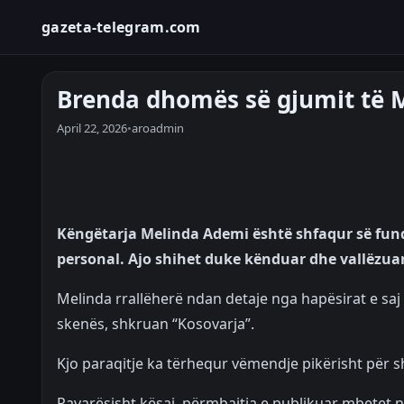
gazeta-telegram.com
Brenda dhomës së gjumit të 
April 22, 2026
•
aroadmin
Këngëtarja Melinda Ademi është shfaqur së fund
personal. Ajo shihet duke kënduar dhe vallëzua
Melinda rrallëherë ndan detaje nga hapësirat e saj
skenës, shkruan “Kosovarja”.
Kjo paraqitje ka tërhequr vëmendje pikërisht për shk
Pavarësisht kësaj, përmbajtja e publikuar mbetet në