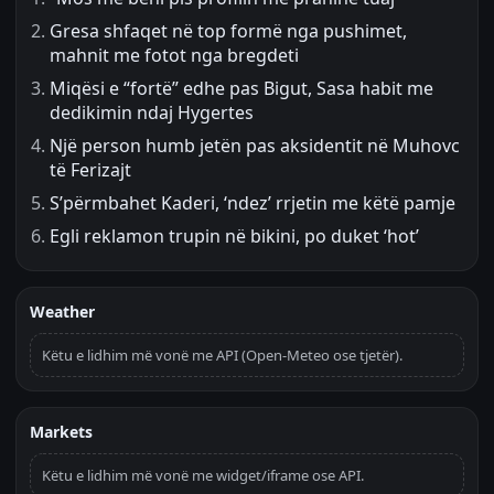
Gresa shfaqet në top formë nga pushimet,
mahnit me fotot nga bregdeti
Miqësi e “fortë” edhe pas Bigut, Sasa habit me
dedikimin ndaj Hygertes
Një person humb jetën pas aksidentit në Muhovc
të Ferizajt
S’përmbahet Kaderi, ‘ndez’ rrjetin me këtë pamje
Egli reklamon trupin në bikini, po duket ‘hot’
Weather
Këtu e lidhim më vonë me API (Open-Meteo ose tjetër).
Markets
Këtu e lidhim më vonë me widget/iframe ose API.