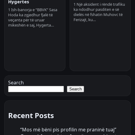
Hygertes
1 Një aksident i rëndë trafiku
ka ndodhur pasditen e së
1 Ish-banorja e “BBVK” Sasa
dielës në fshatin Muhovc të
Hoda ka zgjedhur fjalë të
Ferizajt, ku…
veçanta për të uruar
mikeshën e saj, Hygerta…
Search
Search
Recent Posts
“Mos më bëni pis profilin me praninë tuaj”