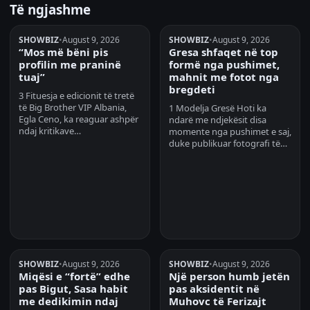
Të ngjashme
SHOWBIZ
•
August 9, 2026
SHOWBIZ
•
August 9, 2026
“Mos më bëni pis
Gresa shfaqet në top
profilin me praninë
formë nga pushimet,
tuaj”
mahnit me fotot nga
bregdeti
3 Fituesja e edicionit të tretë
të Big Brother VIP Albania,
1 Modelja Gresë Hoti ka
Egla Ceno, ka reaguar ashpër
ndarë me ndjekësit disa
ndaj kritikave…
momente nga pushimet e saj,
duke publikuar fotografi të…
SHOWBIZ
•
August 9, 2026
SHOWBIZ
•
August 9, 2026
Miqësi e “fortë” edhe
Një person humb jetën
pas Bigut, Sasa habit
pas aksidentit në
me dedikimin ndaj
Muhovc të Ferizajt