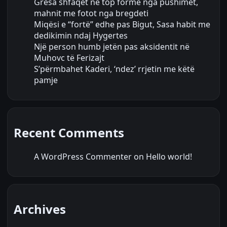
Gresa shfaqet në top formë nga pushimet,
mahnit me fotot nga bregdeti
Miqësi e “fortë” edhe pas Bigut, Sasa habit me
dedikimin ndaj Hygertes
Një person humb jetën pas aksidentit në
Muhovc të Ferizajt
S’përmbahet Kaderi, ‘ndez’ rrjetin me këtë
pamje
Recent Comments
A WordPress Commenter
on
Hello world!
Archives