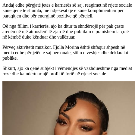
Andaj edhe përgjatë jetës e karrierës së saj, reagimet në rrjete sociale
kanë qenë të shumta, me ndjekësit që e kanë komplimentuar për
paraqitjen dhe për energjinë pozitive që përcjell.
Që nga fillimi i karrierës, ajo ka ditur ta shndërrojë për pak çaste
arenën në një atmosferë të zjarrtë dhe publikun e pranishëm ta çojë
në këmbë duke kënduar dhe vallëzuar.
Përveç aktivitetit muzikor, Fjolla Morina është shfaqur shpesh në
media edhe për jetën e saj personale, stilin e veshjes dhe deklaratat
publike.
Shkurt, ajo ka qenë subjekt i vëmendjes së vazhdueshme nga mediat
rozë dhe ka ndërtuar një profil të fortë në rrjetet sociale.