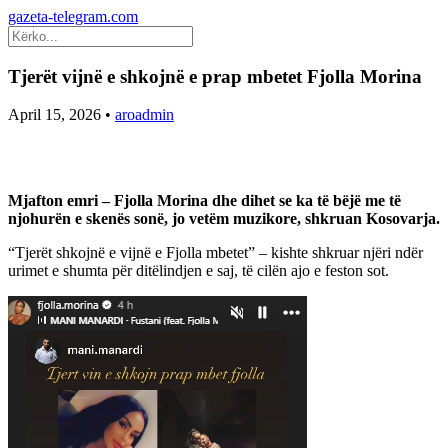
gazeta-telegram.com
Tjerët vijnë e shkojnë e prap mbetet Fjolla Morina
April 15, 2026
•
aroadmin
Mjafton emri – Fjolla Morina dhe dihet se ka të bëjë me të
njohurën e skenës sonë, jo vetëm muzikore, shkruan Kosovarja.
“Tjerët shkojnë e vijnë e Fjolla mbetet” – kishte shkruar njëri ndër
urimet e shumta për ditëlindjen e saj, të cilën ajo e feston sot.