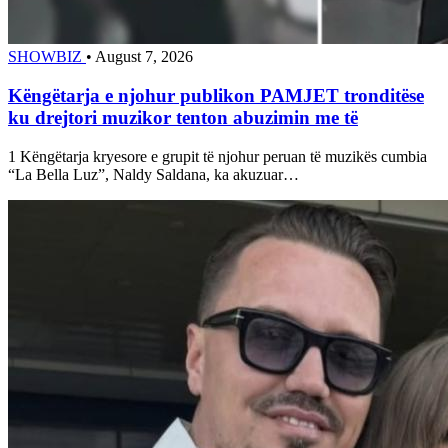
SHOWBIZ
•
August 7, 2026
Këngëtarja e njohur publikon PAMJET tronditëse
ku drejtori muzikor tenton abuzimin me të
1 Këngëtarja kryesore e grupit të njohur peruan të muzikës cumbia
“La Bella Luz”, Naldy Saldana, ka akuzuar…