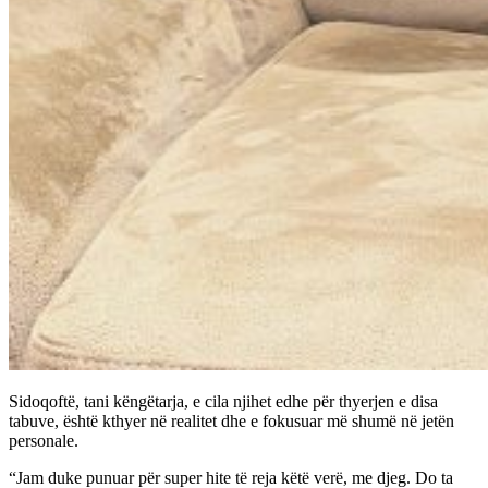
Sidoqoftë, tani këngëtarja, e cila njihet edhe për thyerjen e disa
tabuve, është kthyer në realitet dhe e fokusuar më shumë në jetën
personale.
“Jam duke punuar për super hite të reja këtë verë, me djeg. Do ta