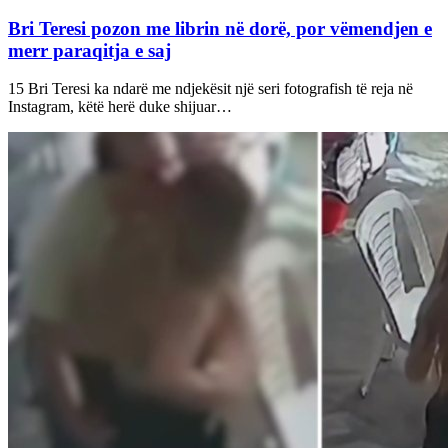
Bri Teresi pozon me librin në dorë, por vëmendjen e
merr paraqitja e saj
15 Bri Teresi ka ndarë me ndjekësit një seri fotografish të reja në
Instagram, këtë herë duke shijuar…