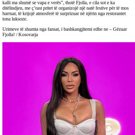
kalli ma shumë se vapa e verës”, thotë Fjolla, e cila sot e ka
ditëlindjen, me ç’rast pritet të organizojë një natë festive për të mos
harruar, të krijojë atmosferë të surprizuar në njërin nga restorantet
tona luksoze.
Urimeve të shumta nga fansat, i bashkangjitemi edhe ne – Gëzuar
Fjolla! / Kosovarja