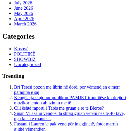
July 2026
June 2026
May 2026
April 2026
March 2026
Categories
Kosovë
POLITIKË
SHOWBIZ
Uncategorized
Trending
Bri Teresi pozon me librin në dorë, por vëmendjen e merr
paraqitja e saj
Këngëtarja e njohur publikon PAMJET tronditëse ku drejtori
muzikor tenton abuzimin me të
Cili është raporti i Tarës me gruan e re të Bleros?
Sinan Vllasaliu vendosi ta shfaq gruan vetëm pas të 40-tave,
nga kush e ruante…
Fustani i Lauren lë pak vend për imagjinatë, fotot marrin
gjithë vëmendjen