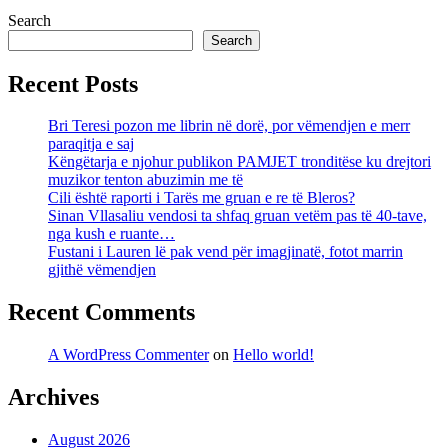
Search
Search
Recent Posts
Bri Teresi pozon me librin në dorë, por vëmendjen e merr
paraqitja e saj
Këngëtarja e njohur publikon PAMJET tronditëse ku drejtori
muzikor tenton abuzimin me të
Cili është raporti i Tarës me gruan e re të Bleros?
Sinan Vllasaliu vendosi ta shfaq gruan vetëm pas të 40-tave,
nga kush e ruante…
Fustani i Lauren lë pak vend për imagjinatë, fotot marrin
gjithë vëmendjen
Recent Comments
A WordPress Commenter
on
Hello world!
Archives
August 2026