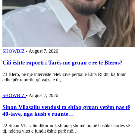
SHOWBIZ
•
August 7, 2026
Cili është raporti i Tarës me gruan e re të Bleros?
23 Blero, në një intervistë televizive përballë Elita Rudit, ka folur
edhe për raportin që vajza e tij,…
SHOWBIZ
•
August 7, 2026
Sinan Vllasaliu vendosi ta shfaq gruan vetëm pas të
40-tave, nga kush e ruante…
22 Sinan Vllasaliu dikur nuk shfaqej shumë pranë bashkëshortes së
tij, ndërsa vitet e fundit është parë më…