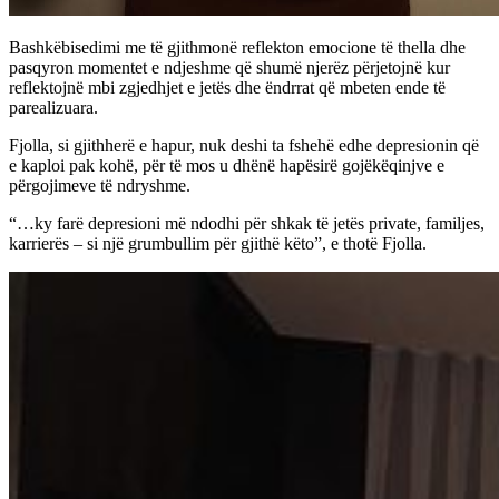
Bashkëbisedimi me të gjithmonë reflekton emocione të thella dhe
pasqyron momentet e ndjeshme që shumë njerëz përjetojnë kur
reflektojnë mbi zgjedhjet e jetës dhe ëndrrat që mbeten ende të
parealizuara.
Fjolla, si gjithherë e hapur, nuk deshi ta fshehë edhe depresionin që
e kaploi pak kohë, për të mos u dhënë hapësirë gojëkëqinjve e
përgojimeve të ndryshme.
“…ky farë depresioni më ndodhi për shkak të jetës private, familjes,
karrierës – si një grumbullim për gjithë këto”, e thotë Fjolla.