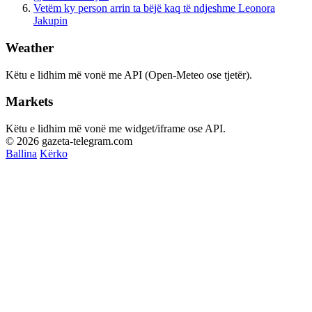
Vetëm ky person arrin ta bëjë kaq të ndjeshme Leonora
Jakupin
Weather
Këtu e lidhim më vonë me API (Open-Meteo ose tjetër).
Markets
Këtu e lidhim më vonë me widget/iframe ose API.
© 2026 gazeta-telegram.com
Ballina
Kërko