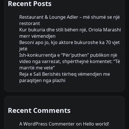
Recent Posts
Restaurant & Lounge Adler – më shumë se një
restorant
Kur bukuria dhe stili bëhen një, Oriola Marashi
merr vëmendjen
Besoni apo jo, kjo aktore bukuroshe ka 70 vjet
jetë
Ish-konkurrentja e “Për’puthen” publikon një
video nga varrezat, shpërthejnë komentet: “Të
marrtë me vete”
Reja e Sali Berishës tërheq vëmendjen me
paraqitjen nga plazhi
Recent Comments
A WordPress Commenter
on
Hello world!