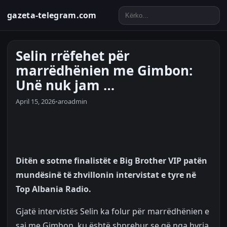
gazeta-telegram.com
Selin rrëfehet për
marrëdhënien me Gimbon:
Unë nuk jam …
April 15, 2026
•
aroadmin
Ditën e sotme finalistët e Big Brother VIP patën
mundësinë të zhvillonin intervistat e tyre në
Top Albania Radio.
Gjatë intervistës Selin ka folur për marrëdhënien e
saj me Gimbon, ku është shprehur se që nga hyrja