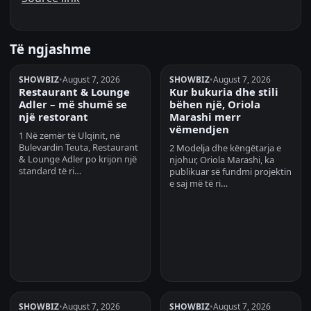
Të ngjashme
SHOWBIZ
•
August 7, 2026
SHOWBIZ
•
August 7, 2026
Restaurant & Lounge
Kur bukuria dhe stili
Adler – më shumë se
bëhen një, Oriola
një restorant
Marashi merr
vëmendjen
1 Në zemër të Ulqinit, në
Bulevardin Teuta, Restaurant
2 Modelja dhe këngëtarja e
& Lounge Adler po krijon një
njohur, Oriola Marashi, ka
standard të ri…
publikuar së fundmi projektin
e saj më të ri…
SHOWBIZ
•
August 7, 2026
SHOWBIZ
•
August 7, 2026