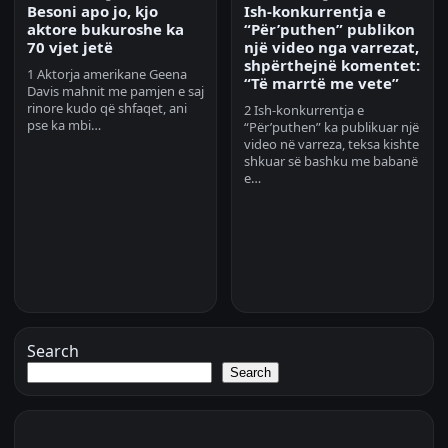
Besoni apo jo, kjo
Ish-konkurrentja e
aktore bukuroshe ka
“Për’puthen” publikon
70 vjet jetë
një video nga varrezat,
shpërthejnë komentet:
1 Aktorja amerikane Geena
“Të marrtë me vete”
Davis mahnit me pamjen e saj
rinore kudo që shfaqet, ani
2 Ish-konkurrentja e
pse ka mbi…
“Për’puthen” ka publikuar një
video në varreza, teksa kishte
shkuar së bashku me babanë
e…
Search
Search