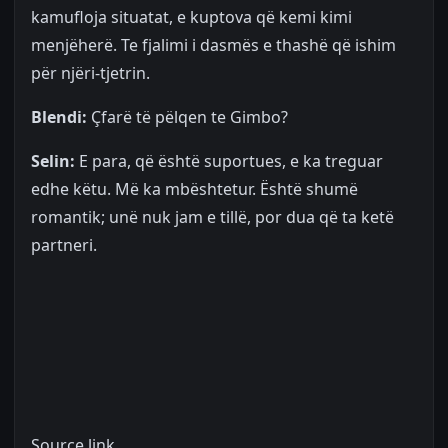
kamufloja situatat, e kuptova që kemi kimi
menjëherë. Te fjalimi i dasmës e thashë që ishim
për njëri-tjetrin.
Blendi:
Çfarë të pëlqen te Gimbo?
Selin:
E para, që është suportues, e ka treguar
edhe këtu. Më ka mbështetur. Është shumë
romantik; unë nuk jam e tillë, por dua që ta ketë
partneri.
Source link