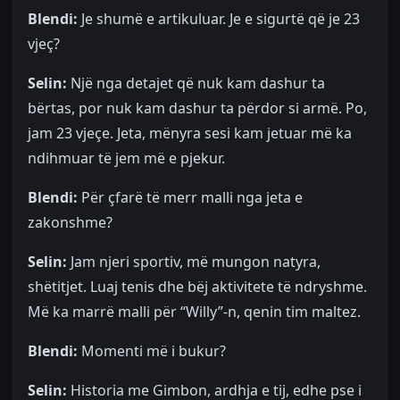
Blendi:
Je shumë e artikuluar. Je e sigurtë që je 23
vjeç?
Selin:
Një nga detajet që nuk kam dashur ta
bërtas, por nuk kam dashur ta përdor si armë. Po,
jam 23 vjeçe. Jeta, mënyra sesi kam jetuar më ka
ndihmuar të jem më e pjekur.
Blendi:
Për çfarë të merr malli nga jeta e
zakonshme?
Selin:
Jam njeri sportiv, më mungon natyra,
shëtitjet. Luaj tenis dhe bëj aktivitete të ndryshme.
Më ka marrë malli për “Willy”-n, qenin tim maltez.
Blendi:
Momenti më i bukur?
Selin:
Historia me Gimbon, ardhja e tij, edhe pse i