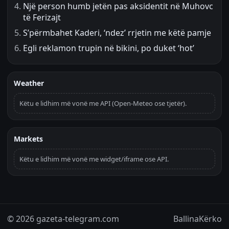
Një person humb jetën pas aksidentit në Muhovc
të Ferizajt
S’përmbahet Kaderi, ‘ndez’ rrjetin me këtë pamje
Egli reklamon trupin në bikini, po duket ‘hot’
Weather
Këtu e lidhim më vonë me API (Open-Meteo ose tjetër).
Markets
Këtu e lidhim më vonë me widget/iframe ose API.
© 2026 gazeta-telegram.com
Ballina
Kërko