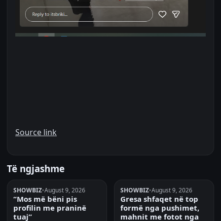
Source link
Të ngjashme
SHOWBIZ
•
August 9, 2026
SHOWBIZ
•
August 9, 2026
“Mos më bëni pis
Gresa shfaqet në top
profilin me praninë
formë nga pushimet,
tuaj”
mahnit me fotot nga