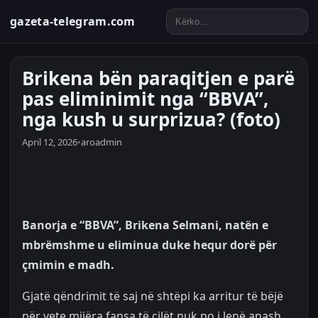
gazeta-telegram.com
Brikena bën paraqitjen e parë
pas eliminimit nga “BBVA”,
nga kush u surprizua? (foto)
April 12, 2026
•
aroadmin
Banorja e “BBVA”, Brikena Selmani, natën e
mbrëmshme u eliminua duke hequr dorë për
çmimin e madh.
Gjatë qëndrimit të saj në shtëpi ka arritur të bëjë
për vete mijëra fansa të cilët nuk po i lenë anash