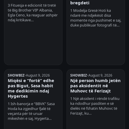
bregdeti
3 Fituesja e edicionit të tretë
të Big Brother VIP Albania,
1 Modelja Gresë Hoti ka
Egla Ceno, ka reaguar ashpër
ndarë me ndjekësit disa
ndaj kritikave…
momente nga pushimet e saj,
duke publikuar fotografi të…
SHOWBIZ
•
August 9, 2026
SHOWBIZ
•
August 9, 2026
Miqësi e “fortë” edhe
Një person humb jetën
pas Bigut, Sasa habit
pas aksidentit në
me dedikimin ndaj
Muhovc të Ferizajt
Hygertes
1 Një aksident i rëndë trafiku
ka ndodhur pasditen e së
1 Ish-banorja e “BBVK” Sasa
dielës në fshatin Muhovc të
Hoda ka zgjedhur fjalë të
Ferizajt, ku…
veçanta për të uruar
mikeshën e saj, Hygerta…