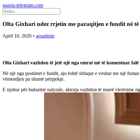
gazeta-telegram.com
Olta Gixhari ndez rrjetin me paraqitjen e fundit në të
April 10, 2026
•
aroadmin
Olta Gixhari vazhdon të jetë një nga emrat më të komentuar falë 
Në një nga postimet e fundit, ajo është shfaqur e veshur me një fustan t
vëmendjen pa shumë përpjekje.
E njohur për bukurinë natyrale, aktorja vazhdon të marrë vlerësime ng