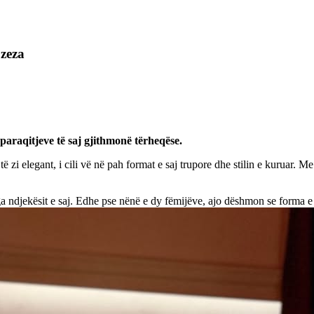
 zeza
paraqitjeve të saj gjithmonë tërheqëse.
ë zi elegant, i cili vë në pah format e saj trupore dhe stilin e kuruar. M
a ndjekësit e saj. Edhe pse nënë e dy fëmijëve, ajo dëshmon se forma e