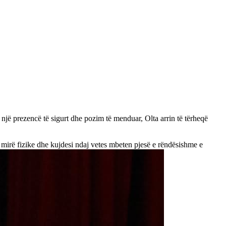
e një prezencë të sigurt dhe pozim të menduar, Olta arrin të tërheqë
 mirë fizike dhe kujdesi ndaj vetes mbeten pjesë e rëndësishme e