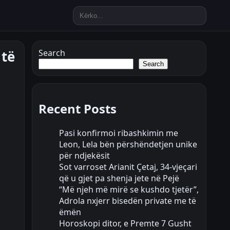
 të
Search
Search
Recent Posts
Pasi konfirmoi ribashkimin me
Leon, Lela bën përshëndetjen unike
për ndjekësit
Sot varroset Arianit Çetaj, 34-vjeçari
që u gjet pa shenja jete në Pejë
“Më njeh më mirë se kushdo tjetër”,
Adrola nxjerr bisedën private me të
ëmën
Horoskopi ditor, e Premte 7 Gusht