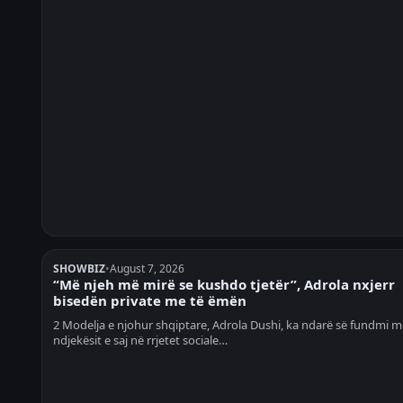
SHOWBIZ
•
August 7, 2026
“Më njeh më mirë se kushdo tjetër”, Adrola nxjerr
bisedën private me të ëmën
2 Modelja e njohur shqiptare, Adrola Dushi, ka ndarë së fundmi m
ndjekësit e saj në rrjetet sociale…