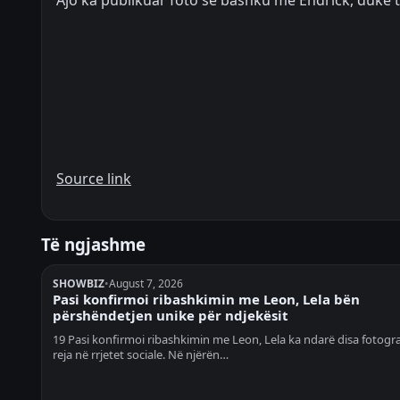
Ajo ka publikuar foto së bashku me Endrick, duke tr
Source link
Të ngjashme
SHOWBIZ
•
August 7, 2026
Pasi konfirmoi ribashkimin me Leon, Lela bën
përshëndetjen unike për ndjekësit
19 Pasi konfirmoi ribashkimin me Leon, Lela ka ndarë disa fotogra
reja në rrjetet sociale. Në njërën…