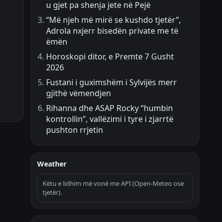
u gjet pa shenja jete në Pejë
“Më njeh më mirë se kushdo tjetër”,
Adrola nxjerr bisedën private me të
ëmën
Horoskopi ditor, e Premte 7 Gusht
2026
Fustani i guximshëm i Sylvijës merr
gjithë vëmendjen
Rihanna dhe ASAP Rocky “humbin
kontrollin”, vallëzimi i tyre i zjarrtë
pushton rrjetin
Weather
Këtu e lidhim më vonë me API (Open-Meteo ose
tjetër).