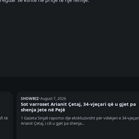
eguar se është në pritje të një fëmije.
SHOWBIZ
•
August 7, 2026
Sot varroset Arianit Çetaj, 34-vjeçari që u gjet pa
shenja jete në Pejë
fi të
1 Gazeta Sinjali raportoi dje ekskluzivisht për vdekjen e 34-vjeçar
Arianit Çetaj, i cili u gjet pa shenja…