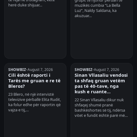
grupit të njohur peruan të
herë duke shijuar…
muzikës cumbia “La Bella
Luz”, Naldy Saldana, ka
akuzuar…
SHOWBIZ
•
August 7, 2026
SHOWBIZ
•
August 7, 2026
Cili është raporti i
Sinan Vllasaliu vendosi
Tarës me gruan e re të
ta shfaq gruan vetëm
Bleros?
pas të 40-tave, nga
kush e ruante…
23 Blero, në një intervistë
televizive përballë Elita Rudit,
22 Sinan Vllasaliu dikur nuk
ka folur edhe për raportin që
shfaqej shumë pranë
vajza e tij,…
bashkëshortes së tij, ndërsa
vitet e fundit është parë më…