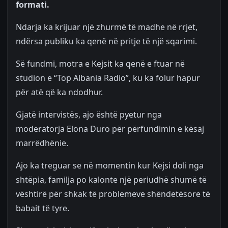
formati.
Ndarja ka krijuar një zhurmë të madhe në rrjet,
ndërsa publiku ka qenë në pritje të një sqarimi.
Së fundmi, motra e Kejsit ka qenë e ftuar në
studion e “Top Albania Radio”, ku ka folur hapur
për atë që ka ndodhur.
Gjatë intervistës, ajo është pyetur nga
moderatorja Elona Duro për përfundimin e kësaj
marrëdhënie.
Ajo ka treguar se në momentin kur Kejsi doli nga
shtëpia, familja po kalonte një periudhë shumë të
vështirë për shkak të problemeve shëndetësore të
babait të tyre.