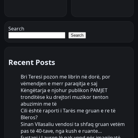
Search
Search
Recent Posts
Bri Teresi pozon me librin në dorë, por
vëmendjen e merr paraqitja e saj
Këngëtarja e njohur publikon PAMJET
tronditëse ku drejtori muzikor tenton
abuzimin me të
Cili është raporti i Tarës me gruan e re të
Bleros?
Sinan Vllasaliu vendosi ta shfaq gruan vetëm
pas të 40-tave, nga kush e ruante…
Fustani i Lauren lë pak vend për imagjinatë,