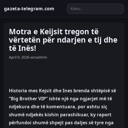
gazeta-telegram.com
Motra e Keijsit tregon të
vërtetën për ndarjen e tij dhe
të Inës!
April 9, 2026
•
aroadmin
Historia mes Kejsit dhe Ines brenda shtëpisë së
“Big Brother VIP” ishte një nga ngjarjet më të
ndjekura dhe të komentuara, por ashtu siç
shumë ndjekës kishin parashikuar, ky raport
përfundoi shumë shpejt pas daljes së tyre nga