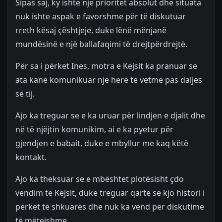
Sipas saj, ky ishte një prioritet absolut dhe situata
nuk ishte aspak e favorshme për të diskutuar
rreth kësaj çështjeje, duke lënë mënjanë
mundësinë e një ballafaqimi të drejtpërdrejtë.
Për sa i përket Ines, motra e Kejsit ka pranuar se
ata kanë komunikuar një herë të vetme pas daljes
së tij.
Ajo ka treguar se e ka uruar për lindjen e djalit dhe
në të njëjtin komunikim, ai e ka pyetur për
gjendjen e babait, duke e mbyllur me kaq këtë
kontakt.
Ajo ka theksuar se e mbështet plotësisht çdo
vendim të Kejsit, duke treguar qartë se kjo histori i
përket të shkuarës dhe nuk ka vend për diskutime
të mëtejshme.