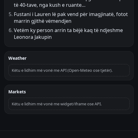
të 40-tave, nga kush e ruante…
Fustani i Lauren lë pak vend për imagjinatë, fotot
marrin gjithë vëmendjen
Vetëm ky person arrin ta bëjë kaq të ndjeshme
Leonora Jakupin
Weather
Këtu e lidhim më vonë me API (Open-Meteo ose tjetër).
Markets
Këtu e lidhim më vonë me widget/iframe ose API.