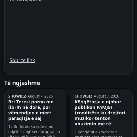
Source link
Të ngjashme
SHOWBIZ
•
August 7, 2026
SHOWBIZ
•
August 7, 2026
Bri Teresi pozon me
Këngëtarja e njohur
librin në dorë, por
publikon PAMJET
vëmendjen e merr
tronditëse ku drejtori
paraqitja e saj
muzikor tenton
abuzimin me të
15 Bri Teresi ka ndarë me
ndjekësit një seri fotografish
1 Këngëtarja kryesore e
të reja në Instagram, këtë